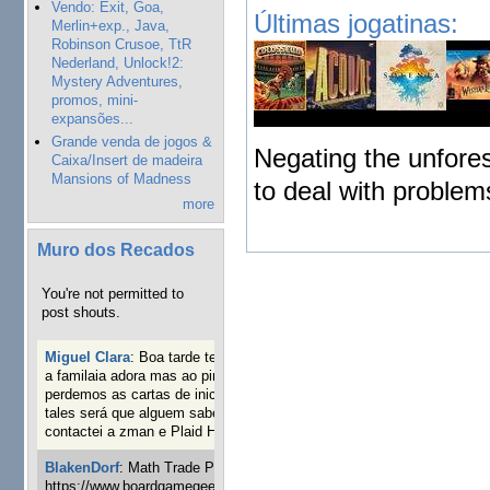
Vendo: Exit, Goa,
Últimas jogatinas:
Merlin+exp., Java,
Robinson Crusoe, TtR
Nederland, Unlock!2:
Mystery Adventures,
promos, mini-
expansões...
Grande venda de jogos &
Negating the unfores
Caixa/Insert de madeira
Mansions of Madness
to deal with problem
more
Muro dos Recados
You're not permitted to
post shouts.
Miguel Clara
:
Boa tarde tenho jogo Mice and mistics que
a familaia adora mas ao pintarmos as miniaturas
perdemos as cartas de iniciaticva da expanção downood
tales será que alguem sabe onde adquirir as cartas já
contactei a zman e Plaid Hat e nada
1 dia 5 horas atrás
BlakenDorf
:
Math Trade Portuguesa a decorrer. Aqui:
https://www.boardgamegeek.com/geeklist/286035/portugal-