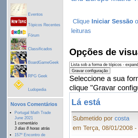
Eventos
Clique
Iniciar Sessão
Tópicos Recentes
leituras
Fórum
Classificados
Opções de visu
BoardGameGeek
RPG Geek
Seleccione a sua for
clique "Gravar config
Ludopedia
Lá está
Novos Comentários
Portugal Math Trade
Submetido por
costa
June 2021
1 comentário
em Terça, 08/01/2008 -
3 dias 8 horas
atrás
157º Encontro de