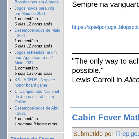
Boardgames em Almada
Sempre na vanguarda
Jogos novos para vós
em Maio de 2021
1 comentário
6 dias 12 horas
atrás
https://spielportugal.blogspo
Desempoeirados de Maio
- 2021
1 comentário
6 dias 12 horas
atrás
________________
Jogos estreados há um
ano. Aguentaram-se? -
"The only way to achi
Maio 2021
1 comentário
possible."
6 dias 13 horas
atrás
Lewis Carroll in
Alic
KS - ADELE - A space
horror board game
1º Campeonato Nacional
de Jogos de Tabuleiro
Online
Desempoeirados de Abril
- 2021
Cabin Fever Mat
1 comentário
1 semana 9 horas
atrás
Submetido por
Firepige
Tópicos do Fórum