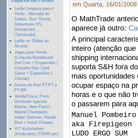
em Quarta, 16/01/2008 
Leilão Limpeza para o
Verão - Mercado de
O MathTrade anterio
Lisboa, Dice Throne
Adventures KS,
aparece já outro:
Ca
Unmatched, ...
[Terminado]
A principal caracter
Leilão os Oldies do
Ricardo
inteiro (atenção qu
Jogos para Venda -
shipping internacion
(Conjunto Runebound
2nd Core + Expansões |
suporta S&H fora do
Conjunto Epic Card
Game + Expansões |
mais oportunidades 
Zanziar)
ocupar espaço na pr
Guerra do Anel PT-PT e
PT-BR
horas e o que não 
Venda/Troca, Porto:
Dominant Species
o passarem para aqu
Marine, Hero Pack's
Marvel Champions,
Manuel Pombeiro
Indian Summer, Hanabi,
aka Firepigeon
Dixit + Insert Orleans
V/T Kickstarters
LUDO ERGO SUM
(Vindication,TITANS,etc)