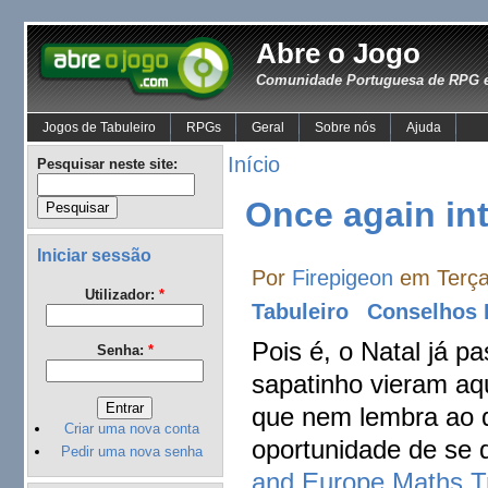
Abre o Jogo
Comunidade Portuguesa de RPG e
Jogos de Tabuleiro
RPGs
Geral
Sobre nós
Ajuda
Início
Pesquisar neste site:
Once again in
Iniciar sessão
Por
Firepigeon
em Terça,
Utilizador:
*
Tabuleiro
Conselhos 
Pois é, o Natal já p
Senha:
*
sapatinho vieram aq
que nem lembra ao d
Criar uma nova conta
oportunidade de se
Pedir uma nova senha
and Europe Maths T