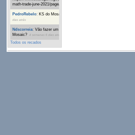
math-trade-june-2021/page/1
1 semana 2 dias atrás
PedroRebelo
:
KS do Mosaic em 10 minutos :)
4 semanas 5
dias atrás
Ndscorreia
:
Vão fazer um grupo para o kickstart do
Mosaic?
4 semanas 6 dias atrás
Todos os recados