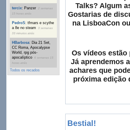
Talks? Algum a
tercix
:
Panzer
2 semanas
Gostarias de dis
15 horas atrás
na LisboaCon ou
PedroS
:
tfmars e scythe
a 8e no steam
3 semanas
33 minutos atrás
HBarbosa
:
Dia 21 Set,
CC Roma, Apocalypse
Os vídeos estão
World, rpg pós-
apocalíptico
6 semanas 15
Já aprendemos a
horas atrás
achares que pode
Todos os recados
próxima edição 
Bestial!