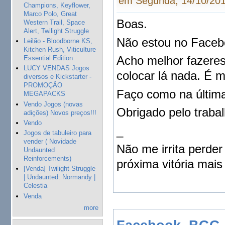
em Segunda, 14/10/201
Champions, Keyflower,
Marco Polo, Great
Boas.
Western Trail, Space
Alert, Twilight Struggle
Não estou no Facebo
Leilão - Bloodborne KS,
Kitchen Rush, Viticulture
Acho melhor fazere
Essential Edition
LUCY VENDAS Jogos
colocar lá nada. É m
diversos e Kickstarter -
PROMOÇÃO
Faço como na última
MEGAPACKS
Vendo Jogos (novas
Obrigado pelo trabal
adições) Novos preços!!!
Vendo
_
Jogos de tabuleiro para
vender ( Novidade
Não me irrita perder
Undaunted
Reinforcements)
próxima vitória mais 
[Venda] Twilight Struggle
| Undaunted: Normandy |
Celestia
Venda
more