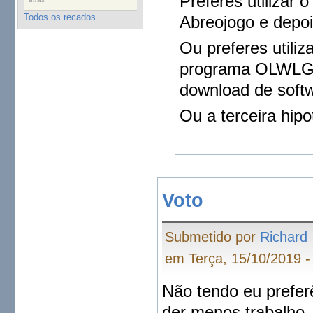
Preferes utilizar 
Todos os recados
Abreojogo e depois
Ou preferes utiliz
programa OLWLG pa
download de softw
Ou a terceira hip
Voto
Submetido por
Richard
em Terça, 15/10/2019 -
Não tendo eu prefer
der menos trabalho.