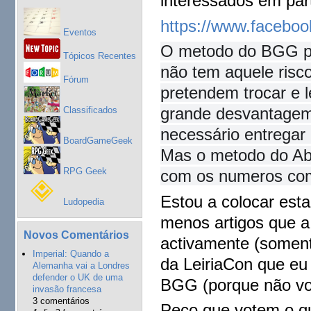
interessados em part
https://www.facebo
Eventos
O metodo do BGG par
Tópicos Recentes
não tem aquele risc
Fórum
pretendem trocar e l
grande desvantagem 
Classificados
necessário entregar
BoardGameGeek
Mas o metodo do Abr
RPG Geek
com os numeros co
Estou a colocar est
Ludopedia
menos artigos que a 
Novos Comentários
activamente (soment
Imperial: Quando a
da LeiriaCon que eu 
Alemanha vai a Londres
defender o UK de uma
BGG (porque não vol
invasão francesa
3 comentários
Peço que votem o qu