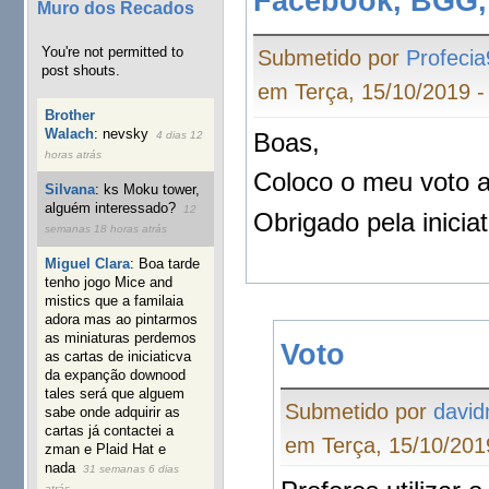
Facebook, BGG,
Muro dos Recados
You're not permitted to
Submetido por
Profeci
post shouts.
em Terça, 15/10/2019 -
Brother
Walach
:
nevsky
Boas,
4 dias 12
horas atrás
Coloco o meu voto a
Silvana
:
ks Moku tower,
alguém interessado?
12
Obrigado pela iniciat
semanas 18 horas atrás
Miguel Clara
:
Boa tarde
tenho jogo Mice and
mistics que a familaia
adora mas ao pintarmos
as miniaturas perdemos
Voto
as cartas de iniciaticva
da expanção downood
tales será que alguem
Submetido por
david
sabe onde adquirir as
cartas já contactei a
em Terça, 15/10/201
zman e Plaid Hat e
nada
31 semanas 6 dias
atrás