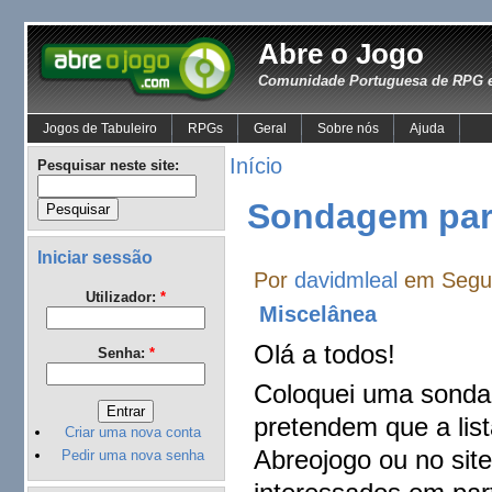
Abre o Jogo
Comunidade Portuguesa de RPG e
Jogos de Tabuleiro
RPGs
Geral
Sobre nós
Ajuda
Início
Pesquisar neste site:
Sondagem par
Iniciar sessão
Por
davidmleal
em Segun
Utilizador:
*
Miscelânea
Olá a todos!
Senha:
*
Coloquei uma sonda
pretendem que a list
Criar uma nova conta
Abreojogo ou no sit
Pedir uma nova senha