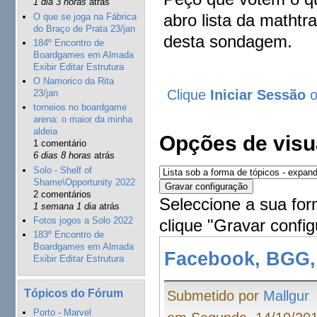
1 dia 3 horas
atrás
abro lista da matht
O que se joga na Fábrica
do Braço de Prata 23/jan
desta sondagem.
184º Encontro de
Boardgames em Almada
Exibir Editar Estrutura
O Namorico da Rita
Clique
Iniciar Sessão
23/jan
torneios no boardgame
arena: o maior da minha
aldeia
Opções de visu
1 comentário
6 dias 8 horas
atrás
Solo - Shelf of
Shame\Opportunity 2022
2 comentários
Seleccione a sua for
1 semana 1 dia
atrás
Fotos jogos a Solo 2022
clique "Gravar config
183º Encontro de
Boardgames em Almada
Facebook, BGG,
Exibir Editar Estrutura
Tópicos do Fórum
Submetido por
Mallgur
Porto - Marvel