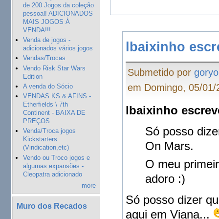
de 200 Jogos da coleção
pessoal! ADICIONADOS
MAIS JOGOS À
VENDA!!!
Venda de jogos -
lbaixinho esc
adicionados vários jogos
Vendas/Trocas
Vendo Risk Star Wars
Submetido por
goryo
Edition
em Domingo, 05/01/2
A venda do Sócio
VENDAS KS & AFINS -
Etherfields \ 7th
lbaixinho escrev
Continent - BAIXA DE
PREÇOS
Só posso dize
Venda/Troca jogos
Kickstarters
On Mars.
(Vindication,etc)
Vendo ou Troco jogos e
O meu primeir
algumas expansões -
Cleopatra adicionado
adoro :)
more
Só posso dizer qu
Muro dos Recados
aqui em Viana...