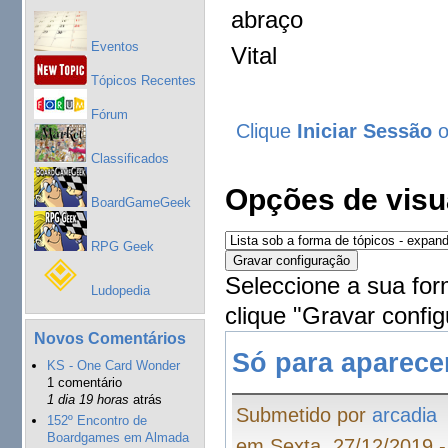
abraço
Eventos
Vital
Tópicos Recentes
Fórum
Clique
Iniciar Sessão
Classificados
Opções de visu
BoardGameGeek
RPG Geek
Seleccione a sua for
Ludopedia
clique "Gravar config
Novos Comentários
Só para aparece
KS - One Card Wonder
1 comentário
1 dia 19 horas
atrás
Submetido por
arcadia
152º Encontro de
Boardgames em Almada
em Sexta, 27/12/2019 -