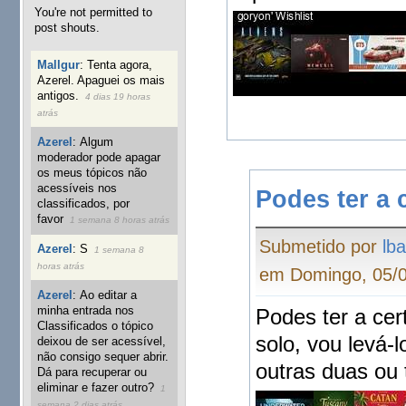
You're not permitted to
post shouts.
Mallgur
:
Tenta agora,
Azerel. Apaguei os mais
antigos.
4 dias 19 horas
atrás
Azerel
:
Algum
moderador pode apagar
os meus tópicos não
acessíveis nos
Podes ter a 
classificados, por
favor
1 semana 8 horas atrás
Submetido por
lba
Azerel
:
S
1 semana 8
horas atrás
em Domingo, 05/0
Azerel
:
Ao editar a
minha entrada nos
Podes ter a cer
Classificados o tópico
solo, vou levá-
deixou de ser acessível,
não consigo sequer abrir.
outras duas ou 
Dá para recuperar ou
eliminar e fazer outro?
1
semana 2 dias atrás