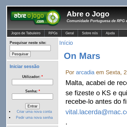
Abre o Jogo
Comunidade Portuguesa de RPG e
Jogos de Tabuleiro
RPGs
Geral
Sobre nós
Ajuda
Início
Pesquisar neste site:
On Mars
Iniciar sessão
Por
arcadia
em Sexta, 2
Utilizador:
*
Malta, acabei de re
Senha:
*
se fizeste o KS e q
recebe-lo antes do 
vital.lacerda@mac.
Criar uma nova conta
Pedir uma nova senha
.