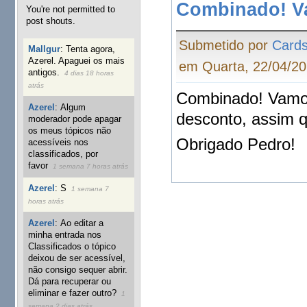
Combinado! V
You're not permitted to
post shouts.
Submetido por
Cards
Mallgur
:
Tenta agora,
Azerel. Apaguei os mais
em Quarta, 22/04/20
antigos.
4 dias 18 horas
atrás
Combinado! Vamo
Azerel
:
Algum
desconto, assim q
moderador pode apagar
os meus tópicos não
Obrigado Pedro!
acessíveis nos
classificados, por
favor
1 semana 7 horas atrás
Azerel
:
S
1 semana 7
horas atrás
Azerel
:
Ao editar a
minha entrada nos
Classificados o tópico
deixou de ser acessível,
não consigo sequer abrir.
Dá para recuperar ou
eliminar e fazer outro?
1
semana 2 dias atrás