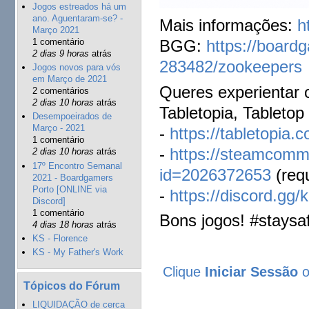
Jogos estreados há um
ano. Aguentaram-se? -
Mais informações:
h
Março 2021
1 comentário
BGG:
https://
board
2 dias 9 horas
atrás
283482/zookeepers
Jogos novos para vós
em Março de 2021
Queres experientar 
2 comentários
2 dias 10 horas
atrás
Tabletopia, Tabletop
Desempoeirados de
Março - 2021
-
https://tabletopia
1 comentário
-
https://steamcommun
2 dias 10 horas
atrás
17º Encontro Semanal
id=2026372653
(requ
2021 - Boardgamers
Porto [ONLINE via
-
https://discord.gg
Discord]
1 comentário
Bons jogos! #staysa
4 dias 18 horas
atrás
KS - Florence
KS - My Father's Work
Clique
Iniciar Sessão
Tópicos do Fórum
LIQUIDAÇÃO de cerca