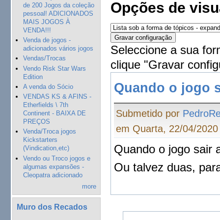
Opções de visu
de 200 Jogos da coleção
pessoal! ADICIONADOS
MAIS JOGOS À
VENDA!!!
Venda de jogos -
Seleccione a sua for
adicionados vários jogos
Vendas/Trocas
clique "Gravar config
Vendo Risk Star Wars
Edition
Quando o jogo s
A venda do Sócio
VENDAS KS & AFINS -
Etherfields \ 7th
Submetido por
PedroRe
Continent - BAIXA DE
PREÇOS
em Quarta, 22/04/2020 
Venda/Troca jogos
Kickstarters
Quando o jogo sair 
(Vindication,etc)
Vendo ou Troco jogos e
Ou talvez duas, para
algumas expansões -
Cleopatra adicionado
more
Muro dos Recados