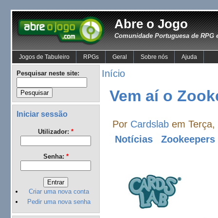
Abre o Jogo
Comunidade Portuguesa de RPG e
Jogos de Tabuleiro
RPGs
Geral
Sobre nós
Ajuda
Início
Pesquisar neste site:
Vem aí o Zook
Iniciar sessão
Por
Cardslab
em Terça, 
Utilizador:
*
Notícias
Zookeepers
Senha:
*
Criar uma nova conta
Pedir uma nova senha