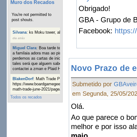
Muro dos Recados
Obrigado!
You're not permitted to
GBA - Grupo de B
post shouts.
Facebook:
https:
Silvana
:
ks Moku tower, alguém interessado?
4 semanas 1
dia atrás
Miguel Clara
:
Boa tarde tenho jogo Mice and mistics que
a familaia adora mas ao pintarmos as miniaturas
perdemos as cartas de iniciaticva da expanção downood
tales será que alguem sabe onde adquirir as cartas já
Novo Prazo de e
contactei a zman e Plaid Hat e nada
23 semanas 6 dias atrás
BlakenDorf
:
Math Trade Portuguesa a decorrer. Aqui:
Submetido por
GBAveir
https://www.boardgamegeek.com/geeklist/286035/portugal-
math-trade-june-2021/page/1
25 semanas 1 dia atrás
em Segunda, 25/05/202
Todos os recados
Olá.
Ao que parece o bo
melhor e por isso a
maio.