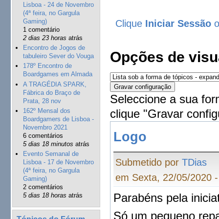
Lisboa - 24 de Novembro
(4ª feira, no Gargula
Gaming)
Clique
Iniciar Sessão
1 comentário
2 dias 23 horas
atrás
Encontro de Jogos de
Opções de visu
tabuleiro Sever do Vouga
178º Encontro de
Boardgames em Almada
A TRAGÉDIA SPARK,
Fábrica do Braço de
Seleccione a sua for
Prata, 28 nov
clique "Gravar config
162º Mensal dos
Boardgamers de Lisboa -
Novembro 2021
Logo
6 comentários
5 dias 18 minutos
atrás
Evento Semanal de
Submetido por
TDias
Lisboa - 17 de Novembro
(4ª feira, no Gargula
em Sexta, 22/05/2020 -
Gaming)
2 comentários
Parabéns pela iniciat
5 dias 18 horas
atrás
Só um pequeno repar
Tópicos do Fórum