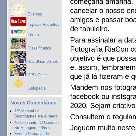
começaria amanhã. O
cancelar o nosso en
Eventos
amigos e passar boa
Tópicos Recentes
de tabuleiro.
Fórum
Para assinalar a dat
Fotografia RiaCon 
Classificados
objetivo é que pos
BoardGameGeek
e, assim, lembrare
que já lá fizeram e q
RPG Geek
Mandem-nos fotograf
Ludopedia
facebook ou instsgr
Novos Comentários
2020. Sejam criativo
15º Mensal de
Consultem o regul
Boardgames em Almada
40 Elephants: O Caso de
Joguem muito neste 
Sir Misógino, 28/nov
Evento Semanal de