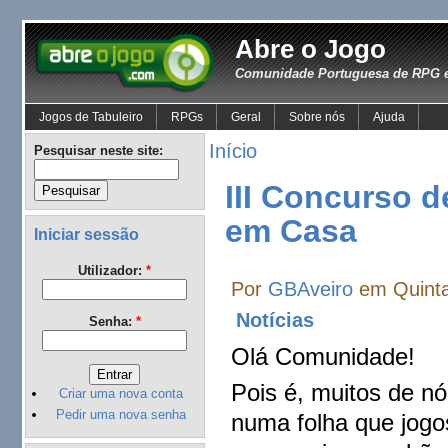
Abre o Jogo
Comunidade Portuguesa de RPG e
Jogos de Tabuleiro
RPGs
Geral
Sobre nós
Ajuda
Início
Pesquisar neste site:
III Concurso d
em Casa
Iniciar sessão
Utilizador:
*
Por
GBAveiro
em Quinta
Notícias
Senha:
*
Olá Comunidade!
Pois é, muitos de nó
Criar uma nova conta
Pedir uma nova senha
numa folha que jogo