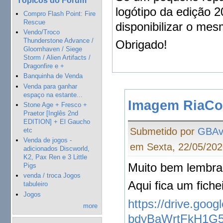
logótipo da edição 2
Compro Flash Point: Fire
Rescue
disponibilizar o mesm
Vendo/Troco
Thunderstone Advance /
Obrigado!
Gloomhaven / Siege
Storm / Alien Artifacts /
Dragonfire e +
Banquinha de Venda
Venda para ganhar
espaço na estante...
Imagem RiaCo
Stone Age + Fresco +
Praetor [Inglês 2nd
EDITION] + El Gaucho
Submetido por
GBAv
etc
Venda de jogos -
em Sexta, 22/05/202
adicionados Discworld,
K2, Pax Ren e 3 Little
Muito bem lembra
Pigs
venda / troca Jogos
Aqui fica um fichei
tabuleiro
Jogos
https://drive.goo
more
bdyBaWrtFkH1G5