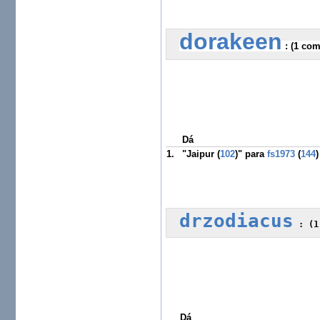
dorakeen
 :
 (1 com
Dá
1.
"Jaipur (
102
)" para
fs1973
(
144
)
drzodiacus
 :
 (1
Dá