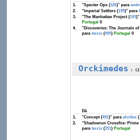
1.
"Specter Ops (
326
)" para
andr
2.
"Imperial Settlers (
195
)" para
3.
"The Manhattan Project (
193
)
Portugal
0
4.
"Discoveries: The Journals of
para
tercix
(
495
)
Portugal
0
Orckimedes
 :
Dá
1.
"Concept (
491
)" para
alcides
(
2.
"Shadowrun Crossfire: Prime 
para
tercix
(
351
)
Portugal