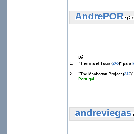
AndrePOR
 :
 (2 
Dá
1.
"Thurn and Taxis (
245
)" para
2.
"The Manhattan Project (
242
)
Portugal
andreviegas
 