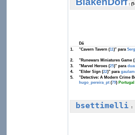
BlakenDorf
 :
 (
Dá
1.
"Cavern Tavern (
11
)" para
5er
2.
"Runewars Miniatures Game (
3.
"Marvel Heroes (
25
)" para
dua
4.
"Elder Sign (
22
)" para
gaulam
5.
"Detective: A Modern Crime 
hugo_pereira_pt
(
79
)
Portugal
bsettimelli
 :