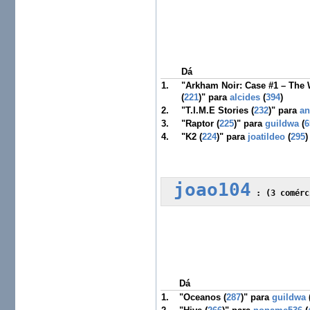
Dá
1.
"Arkham Noir: Case #1 – The 
(
221
)" para
alcides
(
394
)
2.
"T.I.M.E Stories (
232
)" para
an
3.
"Raptor (
225
)" para
guildwa
(
6
4.
"K2 (
224
)" para
joatildeo
(
295
)
joao104
 :
 (3 comérc
Dá
1.
"Oceanos (
287
)" para
guildwa