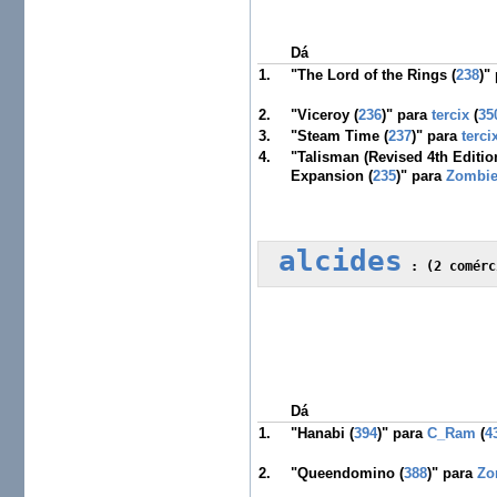
Dá
1.
"The Lord of the Rings (
238
)"
2.
"Viceroy (
236
)" para
tercix
(
35
3.
"Steam Time (
237
)" para
terci
4.
"Talisman (Revised 4th Editio
Expansion (
235
)" para
Zombie
alcides
 :
Dá
1.
"Hanabi (
394
)" para
C_Ram
(
4
2.
"Queendomino (
388
)" para
Zo