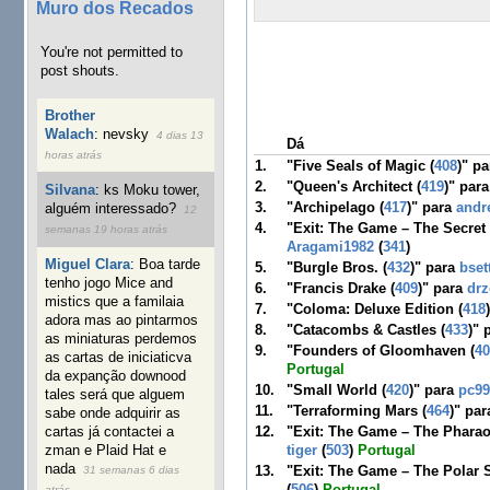
Muro dos Recados
You're not permitted to
post shouts.
Brother
Walach
:
nevsky
4 dias 13
Dá
horas atrás
1.
"Five Seals of Magic (
408
)" p
2.
"Queen's Architect (
419
)" par
Silvana
:
ks Moku tower,
3.
"Archipelago (
417
)" para
andr
alguém interessado?
12
4.
"Exit: The Game – The Secret 
semanas 19 horas atrás
Aragami1982
(
341
)
Miguel Clara
:
Boa tarde
5.
"Burgle Bros. (
432
)" para
bset
tenho jogo Mice and
6.
"Francis Drake (
409
)" para
drz
mistics que a familaia
7.
"Coloma: Deluxe Edition (
418
adora mas ao pintarmos
8.
"Catacombs & Castles (
433
)" 
as miniaturas perdemos
9.
"Founders of Gloomhaven (
4
as cartas de iniciaticva
Portugal
da expanção downood
10.
"Small World (
420
)" para
pc99
tales será que alguem
11.
"Terraforming Mars (
464
)" pa
sabe onde adquirir as
12.
"Exit: The Game – The Pharao
cartas já contactei a
tiger
(
503
)
Portugal
zman e Plaid Hat e
nada
13.
"Exit: The Game – The Polar S
31 semanas 6 dias
(
506
)
Portugal
atrás