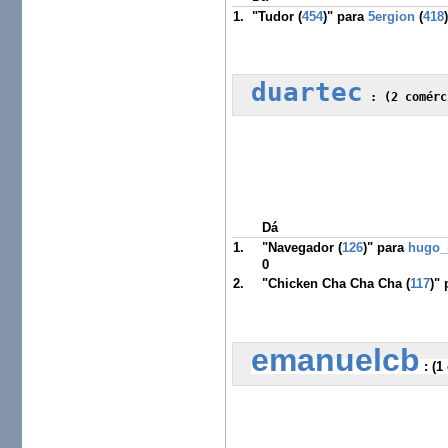
1.
"Tudor (
454
)" para
5ergion
(
418
duartec
 :
 (2 comérc
Dá
1.
"Navegador (
126
)" para
hugo_
0
2.
"Chicken Cha Cha Cha (
117
)"
emanuelcb
 :
 (1