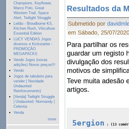
Champions, Keyflower,
Resultados da M
Marco Polo, Great
Western Trail, Space
Alert, Twilight Struggle
Submetido por
davidmle
Leilão - Bloodborne KS,
Kitchen Rush, Viticulture
em Sábado, 25/07/2020
Essential Edition
LUCY VENDAS Jogos
Para partilhar os r
diversos e Kickstarter -
PROMOÇÃO
guardar um registo h
MEGAPACKS
Vendo Jogos (novas
divulgação dos resu
adições) Novos preços!!!
motivos de simplifi
Vendo
Jogos de tabuleiro para
Teve muita adesão 
vender ( Novidade
Undaunted
artigos.
Reinforcements)
[Venda] Twilight Struggle
| Undaunted: Normandy |
Celestia
Venda
more
5ergion
 :
 (13 comér