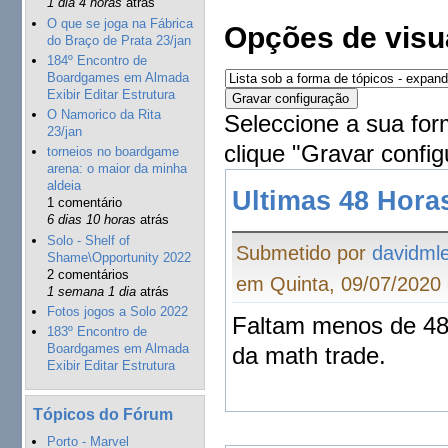
1 dia 4 horas
atrás
O que se joga na Fábrica
Opções de visu
do Braço de Prata 23/jan
184º Encontro de
Boardgames em Almada
Exibir Editar Estrutura
O Namorico da Rita
Seleccione a sua for
23/jan
clique "Gravar config
torneios no boardgame
arena: o maior da minha
aldeia
Ultimas 48 Hora
1 comentário
6 dias 10 horas
atrás
Solo - Shelf of
Submetido por
davidmle
Shame\Opportunity 2022
2 comentários
em Quinta, 09/07/2020 
1 semana 1 dia
atrás
Fotos jogos a Solo 2022
Faltam menos de 48 
183º Encontro de
Boardgames em Almada
da math trade.
Exibir Editar Estrutura
Tópicos do Fórum
Porto - Marvel