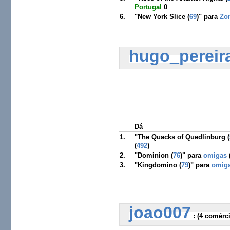
Portugal
0
6.
"New York Slice (
69
)" para
Zo
hugo_pereir
Dá
1.
"The Quacks of Quedlinburg (
(
492
)
2.
"Dominion (
76
)" para
omigas
3.
"Kingdomino (
79
)" para
omig
joao007
 :
 (4 comérc