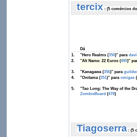
tercix
 :
 (5 comércios do
Dá
1.
"Hero Realms (
350
)" para
dav
2.
"Alt Name: 22 Euros (
495
)" p
3.
"Kanagawa (
356
)" para
guildw
4.
"Onitama (
351
)" para
omigas
5.
"Tao Long: The Way of the Dr
ZombieBoard
(
478
)
Tiagoserra
 :
 (5