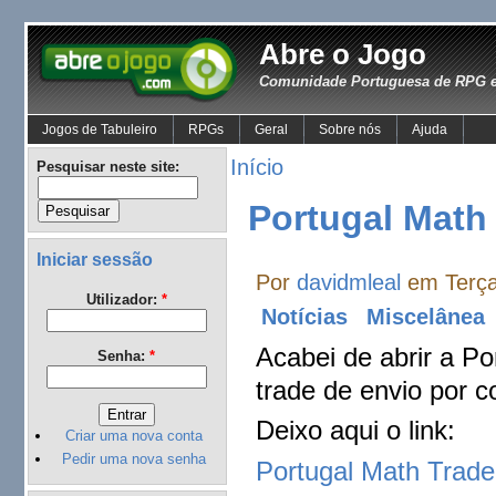
Abre o Jogo
Comunidade Portuguesa de RPG e
Jogos de Tabuleiro
RPGs
Geral
Sobre nós
Ajuda
Início
Pesquisar neste site:
Portugal Math
Iniciar sessão
Por
davidmleal
em Terça
Utilizador:
*
Notícias
Miscelânea
Acabei de abrir a 
Senha:
*
trade de envio por co
Deixo aqui o link:
Criar uma nova conta
Pedir uma nova senha
Portugal Math Trad