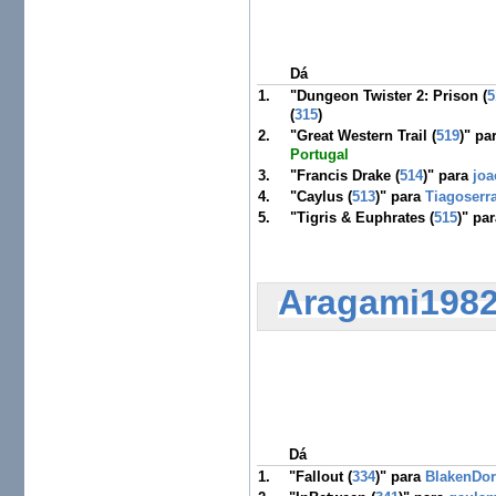
Dá
1.
"Dungeon Twister 2: Prison (
5
(
315
)
2.
"Great Western Trail (
519
)" pa
Portugal
3.
"Francis Drake (
514
)" para
joa
4.
"Caylus (
513
)" para
Tiagoserr
5.
"Tigris & Euphrates (
515
)" pa
Aragami198
Dá
1.
"Fallout (
334
)" para
BlakenDor