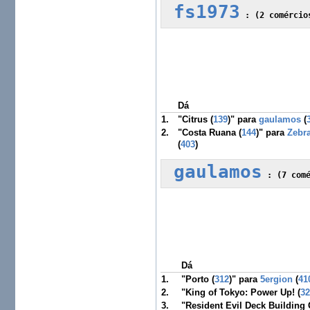
fs1973
 :
Dá
1.
"Citrus (
139
)" para
gaulamos
(
2.
"Costa Ruana (
144
)" para
Zebr
(
403
)
gaulamos
 :
Dá
1.
"Porto (
312
)" para
5ergion
(
41
2.
"King of Tokyo: Power Up! (
3
3.
"Resident Evil Deck Building 