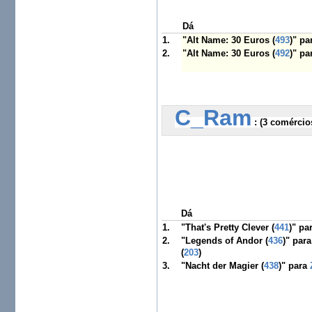
Dá
1.
"Alt Name: 30 Euros (
493
)" p
2.
"Alt Name: 30 Euros (
492
)" p
C_Ram
 :
 (3 comércio
Dá
1.
"That's Pretty Clever (
441
)" pa
2.
"Legends of Andor (
436
)" par
(
203
)
3.
"Nacht der Magier (
438
)" para