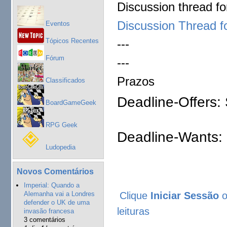
Discussion thread for
Discussion Thread f
Eventos
Tópicos Recentes
---
Fórum
---
Prazos
Classificados
Deadline-Offers:
BoardGameGeek
RPG Geek
Deadline-Wants:
Ludopedia
Novos Comentários
Imperial: Quando a
Clique
Iniciar Sessão
Alemanha vai a Londres
defender o UK de uma
leituras
invasão francesa
3 comentários