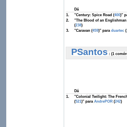
Dá
1.
"Century: Spice Road (
400
)" 
2.
"The Blood of an Englishman 
(
238
)
3.
"Caravan (
459
)" para
duartec
(
PSantos
 :
 (1 comér
Dá
1.
"Colonial Twilight: The Frenc
(
521
)" para
AndrePOR
(
242
)