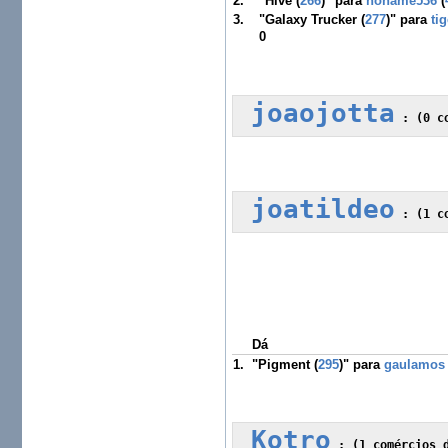
2.
"Hive (
266
)" para
noname536
(
3.
"Galaxy Trucker (
277
)" para
tig
0
joaojotta
 :
 (0 c
joatildeo
 :
Dá
1.
"Pigment (
295
)" para
gaulamos
Kotro
 :