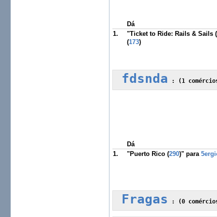
Dá
1.
"Ticket to Ride: Rails & Sails 
(
173
)
fdsnda
 :
 (1 comércio
Dá
1.
"Puerto Rico (
290
)" para
5erg
Fragas
 :
 (0 comércio