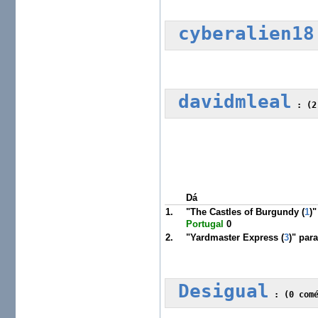
cyberalien18
davidmleal
 :
 (2
Dá
1.
"The Castles of Burgundy (
1
)
Portugal
0
2.
"Yardmaster Express (
3
)" par
Desigual
 :
 (0 com