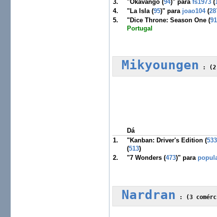
3.
"Okavango (
94
)" para
fs1973
(
4.
"La Isla (
95
)" para
joao104
(
28
5.
"Dice Throne: Season One (
9
Portugal
Mikyoungen
 :
Dá
1.
"Kanban: Driver's Edition (
53
(
513
)
2.
"7 Wonders (
473
)" para
popula
Nardran
 :