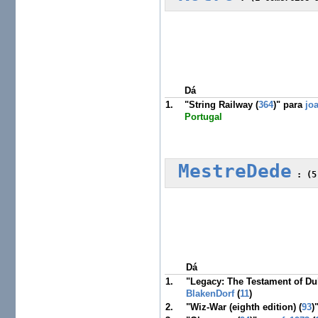
Dá
1.
"String Railway (
364
)" para
jo
Portugal
MestreDede
 :
Dá
1.
"Legacy: The Testament of Du
BlakenDorf
(
11
)
2.
"Wiz-War (eighth edition) (
93
)