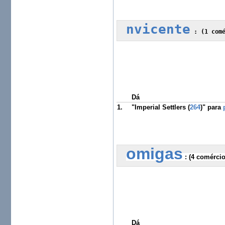
nvicente
 :
 (1 com
Dá
1.
"Imperial Settlers (
264
)" para
omigas
 :
 (4 comérci
Dá