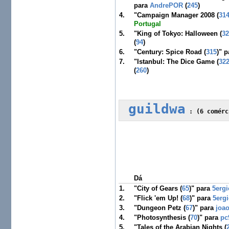
para
AndrePOR
(
245
)
4.
"Campaign Manager 2008 (
31
Portugal
5.
"King of Tokyo: Halloween (
3
(
94
)
6.
"Century: Spice Road (
315
)" 
7.
"Istanbul: The Dice Game (
32
(
260
)
guildwa
 :
 (6 comérc
Dá
1.
"City of Gears (
65
)" para
5erg
2.
"Flick 'em Up! (
68
)" para
5erg
3.
"Dungeon Petz (
67
)" para
joa
4.
"Photosynthesis (
70
)" para
pc
5.
"Tales of the Arabian Nights (