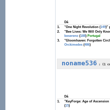
Dá
1.
"One Night Revolution (
149
)"
2.
"Bee Lives: We Will Only Kn
besereno
(
188
)
Portugal
3.
"Gloomhaven: Forgotten Circl
Orckimedes
(
486
)
noname536
 :
 (1 c
Dá
1.
"KeyForge: Age of Ascension 
(
15
)