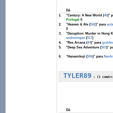
Dá
1.
"Century: A New World (
40
)" 
Portugal
0
2.
"Heaven & Ale (
502
)" para
act
0
3.
"Deception: Murder in Hong K
andreviegas
(
517
)
4.
"Res Arcana (
44
)" para
guildw
5.
"Deep Sea Adventure (
503
)" p
6.
"Hanamikoji (
506
)" para
Nardr
TYLER89
 :
 (1 comérc
Dá