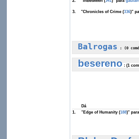
2.
"InBetween (
341
)" para
gaula
3.
"Chronicles of Crime (
336
)" p
Balrogas
 :
 (0 com
besereno
 :
 (1 com
Dá
1.
"Edge of Humanity (
188
)" par