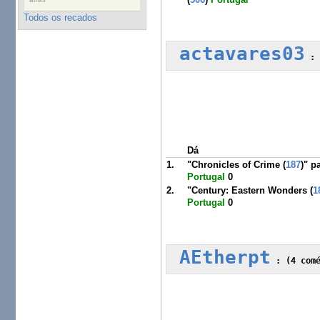
Todos os recados
actavares03
 :
Dá
1.
"Chronicles of Crime (
187
)" p
Portugal
0
2.
"Century: Eastern Wonders (
1
Portugal
0
AEtherpt
 :