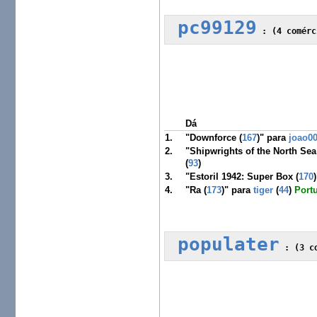
pc99129
 :
Dá
1.
"Downforce (
167
)" para
joao0
2.
"Shipwrights of the North Sea
(
93
)
3.
"Estoril 1942: Super Box (
170
4.
"Ra (
173
)" para
tiger
(
44
)
Port
populater
 :
 (3 c