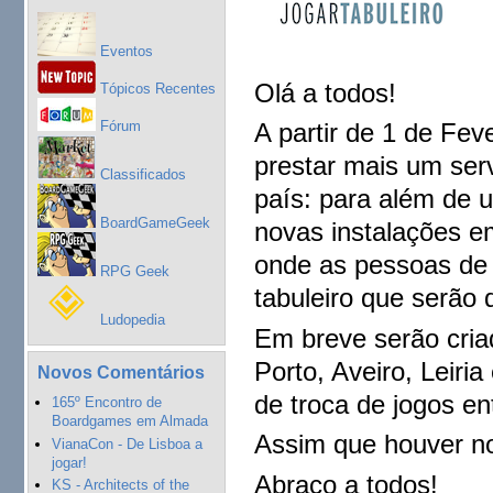
Eventos
Olá a todos!
Tópicos Recentes
Fórum
A partir de 1 de Fev
prestar mais um ser
Classificados
país: para além de 
BoardGameGeek
novas instalações e
onde as pessoas de 
RPG Geek
tabuleiro que serão 
Ludopedia
Em breve serão cria
Porto, Aveiro, Leiri
Novos Comentários
de troca de jogos en
165º Encontro de
Boardgames em Almada
Assim que houver no
VianaCon - De Lisboa a
jogar!
Abraço a todos!
KS - Architects of the