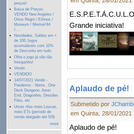
em Quinta, 28/01/2021 
preços!
Baixa de Preços:
E.S.P.E.T.Á.C.U.L.O
VENDO New Angeles /
Ortus Regni / Ethnos /
Grande iniciativa!
Museum / Memoir'44
/.....
Novidades, Saldos em +
de 100 Jogos
acumuláveis com 10%
de Desconto em tudo
Olha o jogo já não tão
fresquinho!
Vendo
VENDIDO
14/07/2021 Vendo -
Pandemic - Iberia , One
Aplaudo de pé!
Deck Dungeon, Aeon
End, Dragonfire, Dresden
Files, etc
Submetido por
JChamb
Umas rifas meio Loucas,
meio ETs (período de
em Quinta, 28/01/2021 
venda alargado até 5/8)
more
Aplaudo de pé!