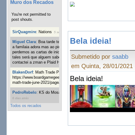
Muro dos Recados
You're not permitted to
post shouts.
SirQuagmire
:
Nations
5 semanas 3 dias atrás
Bela ideia!
Miguel Clara
:
Boa tarde tenho jogo Mice and mistics que
a familaia adora mas ao pintarmos as miniaturas
perdemos as cartas de iniciaticva da expanção downood
Submetido por
saabb
tales será que alguem sabe onde adquirir as cartas já
contactei a zman e Plaid Hat e nada
7 semanas 2 dias atrás
em Quinta, 28/01/2021 
BlakenDorf
:
Math Trade Portuguesa a decorrer. Aqui:
Bela ideia!
https://www.boardgamegeek.com/geeklist/286035/portugal-
math-trade-june-2021/page/1
8 semanas 4 dias atrás
PedroRebelo
:
KS do Mosaic em 10 minutos :)
11 semanas
6 dias atrás
Todos os recados