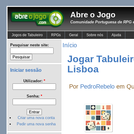
Abre o Jogo
Comunidade Portuguesa de RPG e
Jogos de Tabuleiro
RPGs
Geral
Sobre nós
Ajuda
Início
Pesquisar neste site:
Jogar Tabulei
Lisboa
Iniciar sessão
Utilizador:
*
Por
PedroRebelo
em Qui
Senha:
*
Criar uma nova conta
Pedir uma nova senha