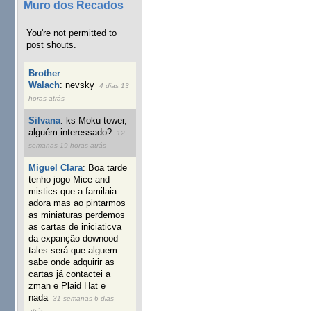
Muro dos Recados
You're not permitted to
post shouts.
Brother
Walach
:
nevsky
4 dias 13
horas atrás
Silvana
:
ks Moku tower,
alguém interessado?
12
semanas 19 horas atrás
Miguel Clara
:
Boa tarde
tenho jogo Mice and
mistics que a familaia
adora mas ao pintarmos
as miniaturas perdemos
as cartas de iniciaticva
da expanção downood
tales será que alguem
sabe onde adquirir as
cartas já contactei a
zman e Plaid Hat e
nada
31 semanas 6 dias
atrás