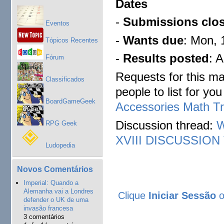
Dates
-
Submissions clo
Eventos
-
Wants due
: Mon,
Tópicos Recentes
-
Results posted
: 
Fórum
Requests for this ma
Classificados
people to list for you
BoardGameGeek
Accessories Math T
Discussion thread:
W
RPG Geek
XVIII DISCUSSIO
Ludopedia
Novos Comentários
Imperial: Quando a
Alemanha vai a Londres
Clique
Iniciar Sessão
defender o UK de uma
invasão francesa
3 comentários