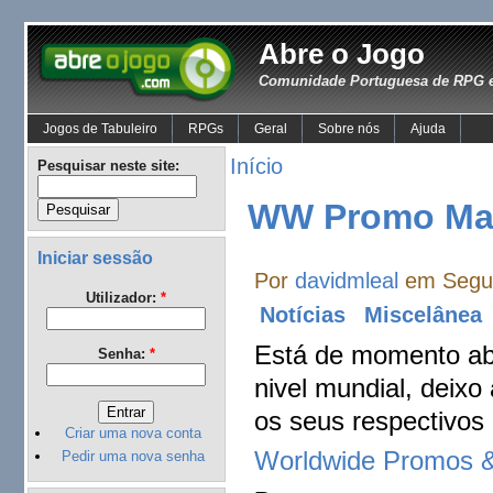
Abre o Jogo
Comunidade Portuguesa de RPG e
Jogos de Tabuleiro
RPGs
Geral
Sobre nós
Ajuda
Início
Pesquisar neste site:
WW Promo Mat
Iniciar sessão
Por
davidmleal
em Segun
Utilizador:
*
Notícias
Miscelânea
Está de momento ab
Senha:
*
nivel mundial, deixo
os seus respectivos 
Criar uma nova conta
Worldwide Promos &
Pedir uma nova senha