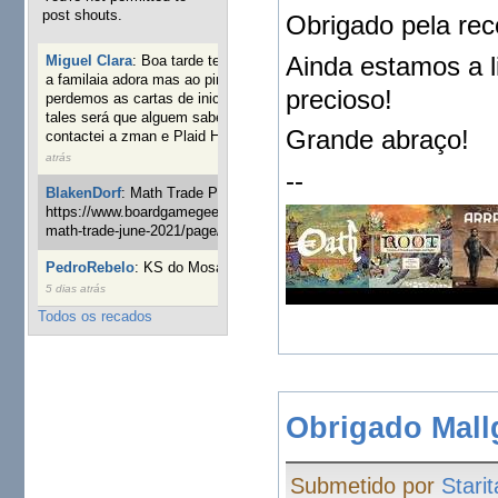
post shouts.
Obrigado pela re
Ainda estamos a l
Miguel Clara
:
Boa tarde tenho jogo Mice and mistics que
a familaia adora mas ao pintarmos as miniaturas
precioso!
perdemos as cartas de iniciaticva da expanção downood
tales será que alguem sabe onde adquirir as cartas já
Grande abraço!
contactei a zman e Plaid Hat e nada
19 semanas 22 horas
atrás
--
BlakenDorf
:
Math Trade Portuguesa a decorrer. Aqui:
https://www.boardgamegeek.com/geeklist/286035/portugal-
math-trade-june-2021/page/1
20 semanas 2 dias atrás
PedroRebelo
:
KS do Mosaic em 10 minutos :)
23 semanas
5 dias atrás
Todos os recados
Obrigado Mallg
Submetido por
Starit