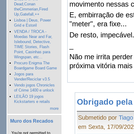
movimento nessas c
Dead,Conan
theCimmerian,Fired
E, embirração de es
Up,Gatefall,++
Lisboa | Deus, Power
"meter", era fixe...
Grid e Estoril
VENDA / TROCA -
De resto, impecável
Moedas Near and Far,
Islebound, Detective,
_
TIME Stories, Flash
Point, Casinhas para
Não me irrita perder
Wingspan, etc...
Procuro Enigma The
próxima vitória mais 
Boardgame Board Game
Jogos para
Vender/Reciclar v3.5
Vendo jogos Chronicles
of Crime 1400 e unlock
LEILÃO 19 jogos
Obrigado pela
Kickstarters e retails
more
Submetido por
Tiago
Muro dos Recados
em Sexta, 17/09/202
You're not permitted to