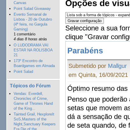
Opções de visu
Canvas
Point Salad Giveaway
Evento Semanal de
Lisboa - 20 de Outubro
(4ª feira, no Gargula
Seleccione a sua for
Gaming)
1 comentário
clique "Gravar config
4 dias 8 horas
atrás
O LUDODRAMA VAI
Parabéns
ESTAR NA ROLISBOA
21
173º Encontro de
Submetido por
Mallgur
Boardgames em Almada
Point Salad
em Quinta, 16/09/2021 
Tópicos do Fórum
Óptimo resumo das 
Vendas: Everdell,
Penso que poderão a
Chronicles of Crime,
Game of Thrones Hand
setas que movem as 
of the King...
Tainted Grail, HexploreIt
dá a sensação de 
SoS,Masters of the
de seta quando, de
Night,Sanctuary Keepers
Era,Die of the