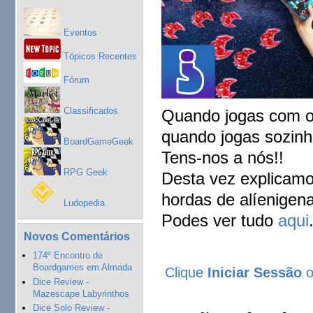
Eventos
Tópicos Recentes
Fórum
Classificados
Quando jogas com o
quando jogas sozin
BoardGameGeek
Tens-nos a nós!!
RPG Geek
Desta vez explicamo
hordas de alíenigen
Ludopedia
Podes ver tudo
aqui
Novos Comentários
174º Encontro de
Boardgames em Almada
Clique
Iniciar Sessão
Dice Review -
Mazescape Labyrinthos
Dice Solo Review -