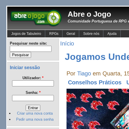
Abre o Jogo
Comunidade Portuguesa de RPG e
Jogos de Tabuleiro
RPGs
Geral
Sobre nós
Ajuda
Início
Pesquisar neste site:
Jogamos Under
Iniciar sessão
Por
Tiago
em Quarta, 15
Utilizador:
*
Conselhos Práticos
Senha:
*
Criar uma nova conta
Pedir uma nova senha