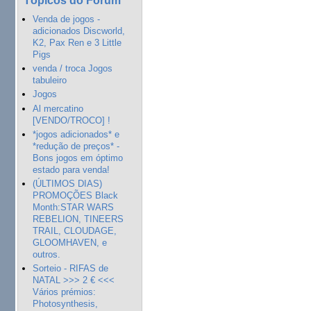
Venda de jogos -
adicionados Discworld,
K2, Pax Ren e 3 Little
Pigs
venda / troca Jogos
tabuleiro
Jogos
Al mercatino
[VENDO/TROCO] !
*jogos adicionados* e
*redução de preços* -
Bons jogos em óptimo
estado para venda!
(ÚLTIMOS DIAS)
PROMOÇÕES Black
Month:STAR WARS
REBELION, TINEERS
TRAIL, CLOUDAGE,
GLOOMHAVEN, e
outros.
Sorteio - RIFAS de
NATAL >>> 2 € <<<
Vários prémios:
Photosynthesis,