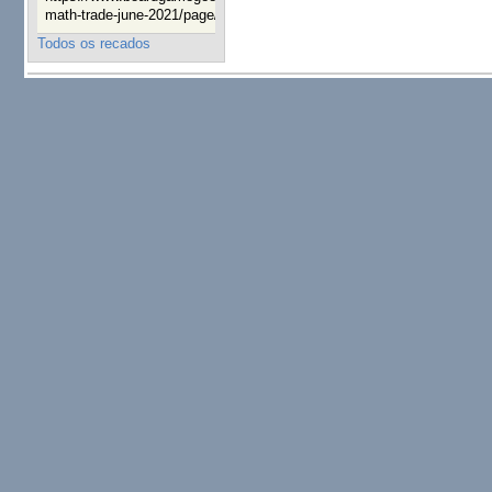
math-trade-june-2021/page/1
25 semanas 16 horas atrás
Todos os recados