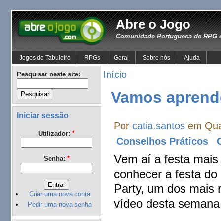
Abre o Jogo
Comunidade Portuguesa de RPG e
Jogos de Tabuleiro
RPGs
Geral
Sobre nós
Ajuda
Início
Pesquisar neste site:
Vamos aprende
Iniciar sessão
Por
catia.santos
em Quar
Utilizador:
*
Conselhos Práticos
Vem aí a festa mai
Senha:
*
conhecer a festa do 
Party, um dos mais 
Criar uma nova conta
vídeo desta semana
Pedir uma nova senha