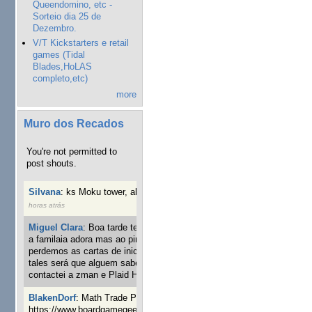
Queendomino, etc -
Sorteio dia 25 de
Dezembro.
V/T Kickstarters e retail
games (Tidal
Blades,HoLAS
completo,etc)
more
Muro dos Recados
You're not permitted to
post shouts.
Silvana
:
ks Moku tower, alguém interessado?
4 semanas 6
horas atrás
Miguel Clara
:
Boa tarde tenho jogo Mice and mistics que
a familaia adora mas ao pintarmos as miniaturas
perdemos as cartas de iniciaticva da expanção downood
tales será que alguem sabe onde adquirir as cartas já
contactei a zman e Plaid Hat e nada
23 semanas 5 dias atrás
BlakenDorf
:
Math Trade Portuguesa a decorrer. Aqui:
https://www.boardgamegeek.com/geeklist/286035/portugal-