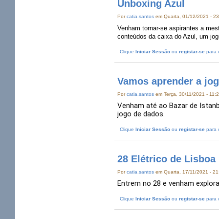
Unboxing Azul
Por
catia.santos
em Quarta, 01/12/2021 - 23
Venham tornar-se aspirantes a mes
conteúdos da caixa do Azul, um jog
Clique
Iniciar Sessão
ou
registar-se
para 
Vamos aprender a joga
Por
catia.santos
em Terça, 30/11/2021 - 11:
Venham até ao Bazar de Istanb
jogo de dados.
Clique
Iniciar Sessão
ou
registar-se
para 
28 Elétrico de Lisboa
Por
catia.santos
em Quarta, 17/11/2021 - 21
Entrem no 28 e venham explora
Clique
Iniciar Sessão
ou
registar-se
para 