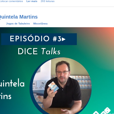
colocar comentários
Ler mais
263 leituras
Quintela Martins
Jogos de Tabuleiro
Miscelânea