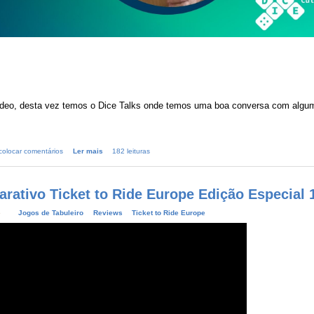
vídeo, desta vez temos o Dice Talks onde temos uma boa conversa com algum
colocar comentários
Ler mais
182 leituras
rativo Ticket to Ride Europe Edição Especial 
6
Jogos de Tabuleiro
Reviews
Ticket to Ride Europe