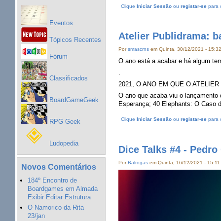
Clique
Iniciar Sessão
ou
registar-se
para 
Eventos
Atelier Publidrama: b
Tópicos Recentes
Por
smascrns
em Quinta, 30/12/2021 - 15:3
Fórum
O ano está a acabar e há algum te
.
Classificados
2021, O ANO EM QUE O ATELIE
O ano que acaba viu o lançamento 
BoardGameGeek
Esperança; 40 Elephants: O Caso de
Clique
Iniciar Sessão
ou
registar-se
para 
RPG Geek
Ludopedia
Dice Talks #4 - Pedro
Por
Balrogas
em Quinta, 16/12/2021 - 15:11
Novos Comentários
184º Encontro de
Boardgames em Almada
Exibir Editar Estrutura
O Namorico da Rita
23/jan