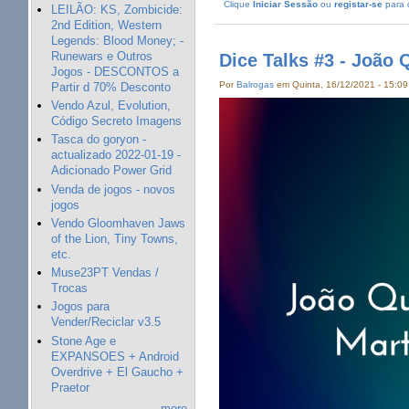
Clique
Iniciar Sessão
ou
registar-se
para 
LEILÃO: KS, Zombicide:
2nd Edition, Western
Legends: Blood Money; -
Runewars e Outros
Dice Talks #3 - João 
Jogos - DESCONTOS a
Por
Balrogas
em Quinta, 16/12/2021 - 15:09
Partir d 70% Desconto
Vendo Azul, Evolution,
Código Secreto Imagens
Tasca do goryon -
actualizado 2022-01-19 -
Adicionado Power Grid
Venda de jogos - novos
jogos
Vendo Gloomhaven Jaws
of the Lion, Tiny Towns,
etc.
Muse23PT Vendas /
Trocas
Jogos para
Vender/Reciclar v3.5
Stone Age e
EXPANSOES + Android
Overdrive + El Gaucho +
Praetor
more