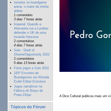
torneios no boardgame
arena: o maior da minha
aldeia
1 comentário
3 dias 7 horas
atrás
Imperial: Quando a
Alemanha vai a Londres
defender o UK de uma
invasão francesa
2 comentários
4 dias 7 horas
atrás
Solo - Shelf of
Shame\Opportunity 2022
2 comentários
5 dias 13 horas
atrás
Fotos jogos a Solo 2022
183º Encontro de
Boardgames em Almada
Exibir Editar Estrutura
Jogos narrativos na
Fábrica do Braço de
Prata 23/jan
A Dice Cultural publicou mais um 
Tópicos do Fórum