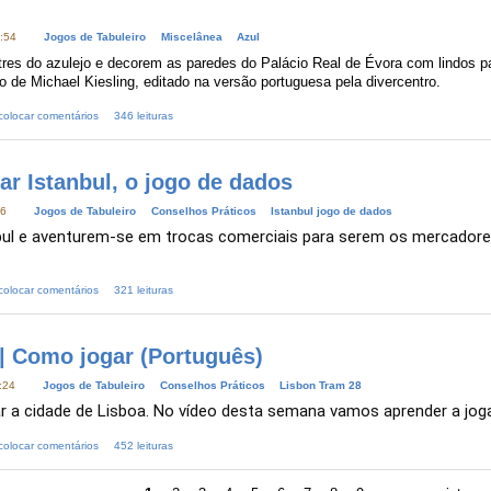
:54
Jogos de Tabuleiro
Miscelânea
Azul
tres do azulejo e decorem as paredes do Palácio Real de Évora com lindos 
o de Michael Kiesling, editado na versão portuguesa pela
divercentro
.
colocar comentários
346 leituras
r Istanbul, o jogo de dados
26
Jogos de Tabuleiro
Conselhos Práticos
Istanbul jogo de dados
ul e aventurem-se em trocas comerciais para serem os mercadores m
colocar comentários
321 leituras
 | Como jogar (Português)
:24
Jogos de Tabuleiro
Conselhos Práticos
Lisbon Tram 28
r a cidade de Lisboa. No vídeo desta semana vamos aprender a jog
colocar comentários
452 leituras