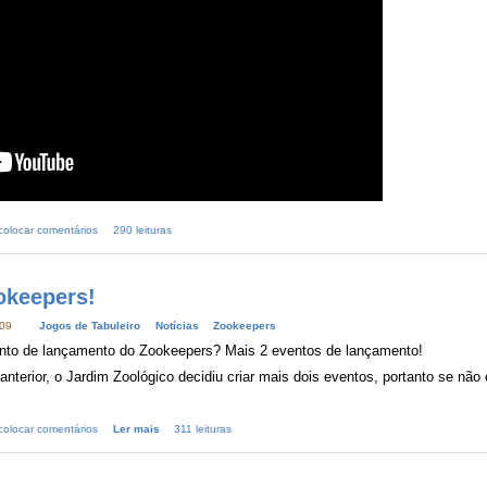
colocar comentários
290 leituras
okeepers!
:09
Jogos de Tabuleiro
Notícias
Zookeepers
ento de lançamento do Zookeepers? Mais 2 eventos de lançamento!
terior, o Jardim Zoológico decidiu criar mais dois eventos, portanto se não 
colocar comentários
Ler mais
311 leituras