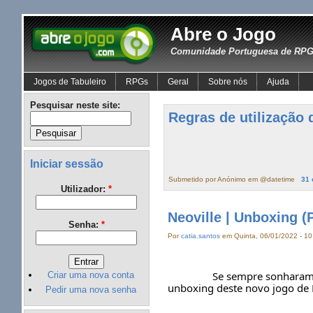
Abre o Jogo
Comunidade Portuguesa de RPG 
Jogos de Tabuleiro
RPGs
Geral
Sobre nós
Ajuda
Pesquisar neste site:
Regras de utilização
Iniciar sessão
Submetido por Anónimo em @datetime
31 
Utilizador:
*
Neoville | Unboxing (
Senha:
*
Por
catia.santos
em Quinta, 06/01/2022 - 10
		Se sempre sonharam em criar uma cidade em harmonia com a Natureza, têm ficar a conhecer o Neoville. No vídeo desta semana podem ver o 
Criar uma nova conta
unboxing deste novo jogo de 
Pedir uma nova senha