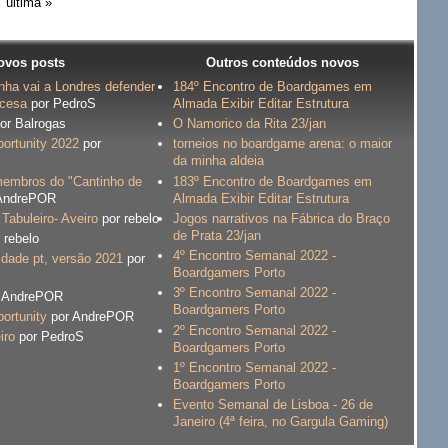
última »
ovos posts
Outros conteúdos novos
nha vai a Londres defender
184º Encontro de Boardgames em
ncesa
por PedroS
Almada Exibir Editar Estrutura
or Balrogas
O Namorico da Rita 23/jan
ortunity 2022
por
torneios no boardgame arena: o maior
da minha aldeia
membros do "Cantinho de
183º Encontro de Boardgames em
AndrePOR
Almada Exibir Editar Estrutura
Tabuleiro- Aveiro
por rebelo
Jogos narrativos na Fábrica do Braço
de Prata 23/jan
 rebelo
4º Encontro Semanal 2022 -
idade pt, versão 2021
por
Boardgamers Porto
3º Encontro Semanal 2022 -
 AndrePOR
Boardgamers Porto
ortunity
por AndrePOR
2º Encontro Semanal 2022 -
iro
por PedroS
Boardgamers Porto
1º Encontro Semanal 2022 -
Boardgamers Porto
Evento Semanal de Lisboa - 26 de
Janeiro (4ª feira, no Gargula Gaming)