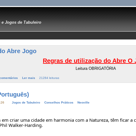
e Jogos de Tabuleiro
 do Abre Jogo
Regras de utilização do Abre O
Leitura OBRIGATÓRIA
comentários
Ler mais
21284 leituras
Português)
:26
Jogos de Tabuleiro
Conselhos Práticos
Neoville
Phil Walker-Harding.