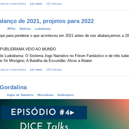
colocar comentários
Ler mais
101 leituras
alanço de 2021, projetos para 2022
2
RPGs
Notícias
Ludodrama
mpo para ponderar o que aconteceu em 2021 antes de nos abalançarmos a 20
R PUBLIDRAMA VEIO AO MUNDO
do Ludodrama: O Sistema Jogo Narrativo no Fórum Fantástico e de três luda
 Sir Misógino; A Batalha da Escuridão: Alvos a Abater.
colocar comentários
Ler mais
126 leituras
 Gordalina
Jogos de Tabuleiro
Miscelânea
Zookeepers