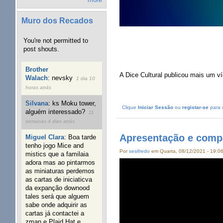
Muro dos Recados
You're not permitted to
post shouts.
Brother
A Dice Cultural publicou mais um 
Walach
:
nevsky
1 dia 10
horas atrás
Silvana
:
ks Moku tower,
Clique
Iniciar Sessão
ou
registar-se
para 
alguém interessado?
11
semanas 4 dias atrás
Apresentação e compa
Miguel Clara
:
Boa tarde
tenho jogo Mice and
Por
sesifredo
em Quarta, 08/12/2021 - 19:0
mistics que a familaia
adora mas ao pintarmos
as miniaturas perdemos
as cartas de iniciaticva
da expanção downood
tales será que alguem
sabe onde adquirir as
cartas já contactei a
zman e Plaid Hat e