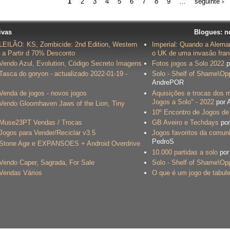
1
2
3
4
5
6
7
8
9
…
seguinte ›
ivas
Blogues: n
LEILÃO: KS, Zombicide: 2nd Edition, Western
Imperial: Quando a Alema
a Partir d 70% Desconto
o UK de uma invasão fra
Vendo Azul, Evolution, Código Secreto Imagens
Fotos jogos a Solo 2022
p
Tasca do goryon - actualizado 2022-01-19 -
Solo - Shelf of Shame\Opp
AndrePOR
Venda de jogos - novos jogos
Aquisições e trocas dos 
Jogos a Solo" - 2022
por 
Vendo Gloomhaven Jaws of the Lion, Tiny
10º Encontro de Jogos de 
Muse23PT Vendas / Trocas
GB Aveiro e Techdays
por
Jogos para Vender/Reciclar v3.5
Jogos favoritos da comun
PedroS
Stone Age e EXPANSOES + Android Overdrive
10.000 partidas a solo
por
Vendo Caper, Sagrada, For Sale
Solo - Shelf of Shame\Opp
Vendas Vários
O que é um jogo de tabule