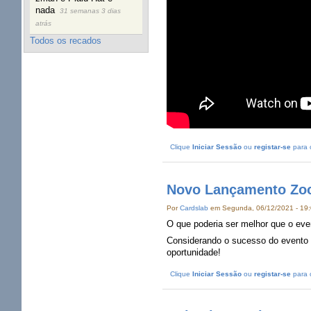
nada
31 semanas 3 dias
atrás
Todos os recados
Clique
Iniciar Sessão
ou
registar-se
para 
Novo Lançamento Zo
Por
Cardslab
em Segunda, 06/12/2021 - 19
O que poderia ser melhor que o ev
Considerando o sucesso do evento an
oportunidade!
Clique
Iniciar Sessão
ou
registar-se
para 