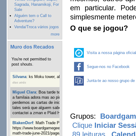
Sagrada, Hanamikoji, For
em particular. Po
Sale
simplesmente meter
Alguém tem o Call to
Adventure?
O que se jogou?
Venda/Troca vários jogos
more
Muro dos Recados
Visita a nossa página oficia
You're not permitted to
post shouts.
Segue-nos no Facebook
Silvana
:
ks Moku tower, alguém interessado?
4 semanas 2
Junta-te ao nosso grupo de 
dias atrás
Miguel Clara
:
Boa tarde tenho jogo Mice and mistics que
a familaia adora mas ao pintarmos as miniaturas
perdemos as cartas de iniciaticva da expanção downood
tales será que alguem sabe onde adquirir as cartas já
contactei a zman e Plaid Hat e nada
24 semanas 1 dia atrás
Grupos:
Boardgame
BlakenDorf
:
Math Trade Portuguesa a decorrer. Aqui:
Clique
Iniciar Ses
https://www.boardgamegeek.com/geeklist/286035/portugal-
89 leituras
Calend
math-trade-june-2021/page/1
25 semanas 3 dias atrás