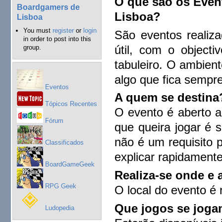
O que são os Eve
Boardgamers de
Lisboa?
Lisboa
You must
register
or
login
São eventos realiz
in order to post into this
útil, com o object
group.
tabuleiro. O ambien
algo que fica sempr
Eventos
A quem se destina
Tópicos Recentes
O evento é aberto a
Fórum
que queira jogar é 
não é um requisito 
Classificados
explicar rapidamente
BoardGameGeek
Realiza-se onde e 
RPG Geek
O local do evento é
Que jogos se jog
Ludopedia