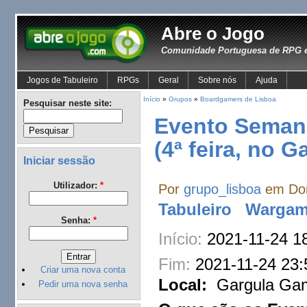
Abre o Jogo
Comunidade Portuguesa de RPG e
Jogos de Tabuleiro
RPGs
Geral
Sobre nós
Ajuda
Início
»
Grupos
»
Boardgamers de Lisboa
Pesquisar neste site:
Evento Semana
(4ª feira, no 
Iniciar sessão
Utilizador:
*
Por
grupo_lisboa
em Dom
Tabuleiro
Wargam
Senha:
*
Início:
2021-11-24 1
Fim:
2021-11-24 23:
Criar uma nova conta
Local:
Gargula Gam
Pedir uma nova senha