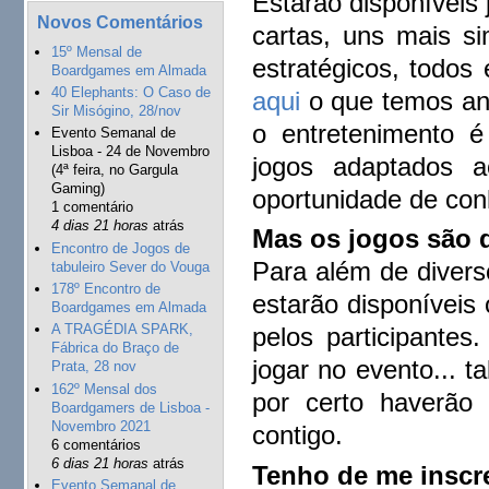
Estarão disponíveis 
Novos Comentários
cartas, uns mais si
15º Mensal de
estratégicos, todos
Boardgames em Almada
40 Elephants: O Caso de
aqui
o que temos and
Sir Misógino, 28/nov
o entretenimento é 
Evento Semanal de
Lisboa - 24 de Novembro
jogos adaptados 
(4ª feira, no Gargula
Gaming)
oportunidade de con
1 comentário
4 dias 21 horas
atrás
Mas os jogos são
Encontro de Jogos de
Para além de divers
tabuleiro Sever do Vouga
178º Encontro de
estarão disponíveis 
Boardgames em Almada
A TRAGÉDIA SPARK,
pelos participante
Fábrica do Braço de
jogar no evento... t
Prata, 28 nov
162º Mensal dos
por certo haverão 
Boardgamers de Lisboa -
Novembro 2021
contigo.
6 comentários
6 dias 21 horas
atrás
Tenho de me inscr
Evento Semanal de