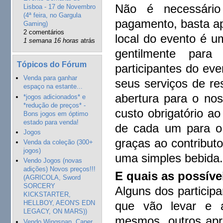
Não é necessário
Lisboa - 17 de Novembro
(4ª feira, no Gargula
pagamento, basta apa
Gaming)
2 comentários
local do evento é u
1 semana 16 horas
atrás
gentilmente para
Tópicos do Fórum
participantes do ev
Venda para ganhar
seus serviços de res
espaço na estante...
abertura para o no
*jogos adicionados* e
*redução de preços* -
custo obrigatório ao
Bons jogos em óptimo
estado para venda!
de cada um para o 
Jogos
graças ao contribut
Venda da coleção (300+
jogos)
uma simples bebida
Vendo Jogos (novas
adições) Novos preços!!!
E quais as possíve
(AGRICOLA, Sword
SORCERY
Alguns dos particip
KICKSTARTER,
que vão levar e a
HELLBOY, AEON'S EDN
LEGACY, ON MARS))
mesmos, outros apr
Vendo Wingspan, Caper,