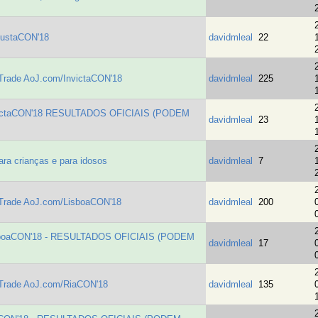
gustaCON'18
davidmleal
22
hTrade AoJ.com/InvictaCON'18
davidmleal
225
nvictaCON'18 RESULTADOS OFICIAIS (PODEM
davidmleal
23
a crianças e para idosos
davidmleal
7
hTrade AoJ.com/LisboaCON'18
davidmleal
200
isboaCON'18 - RESULTADOS OFICIAIS (PODEM
davidmleal
17
hTrade AoJ.com/RiaCON'18
davidmleal
135