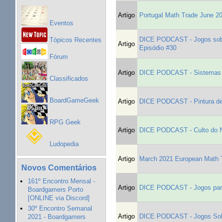
Artigo
Portugal Math Trade June 2
Eventos
DICE PODCAST - Jogos sobre
Tópicos Recentes
Artigo
Episódio #30
Fórum
Artigo
DICE PODCAST - Sistemas d
Classificados
BoardGameGeek
Artigo
DICE PODCAST - Pintura de 
RPG Geek
Artigo
DICE PODCAST - Culto do No
Ludopedia
Artigo
March 2021 European Math 
Novos Comentários
161º Encontro Mensal -
Artigo
DICE PODCAST - Jogos para 
Boardgamers Porto
[ONLINE via Discord]
30º Encontro Semanal
Artigo
DICE PODCAST - Jogos Solo
2021 - Boardgamers