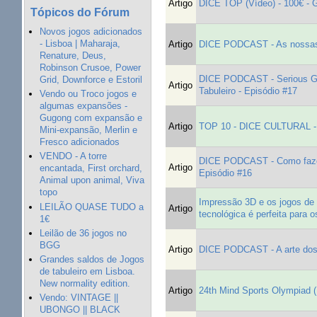
Artigo
DICE TOP (Vídeo) - 100€ - 
Tópicos do Fórum
Novos jogos adicionados
- Lisboa | Maharaja,
Artigo
DICE PODCAST - As nossas m
Renature, Deus,
Robinson Crusoe, Power
DICE PODCAST - Serious Gam
Grid, Downforce e Estoril
Artigo
Tabuleiro - Episódio #17
Vendo ou Troco jogos e
algumas expansões -
Gugong com expansão e
Artigo
TOP 10 - DICE CULTURAL 
Mini-expansão, Merlin e
Fresco adicionados
VENDO - A torre
DICE PODCAST - Como fazer 
Artigo
encantada, First orchard,
Episódio #16
Animal upon animal, Viva
topo
Impressão 3D e os jogos de 
LEILÃO QUASE TUDO a
Artigo
tecnológica é perfeita para 
1€
Leilão de 36 jogos no
BGG
Artigo
DICE PODCAST - A arte dos j
Grandes saldos de Jogos
de tabuleiro em Lisboa.
New normality edition.
Artigo
24th Mind Sports Olympiad 
Vendo: VINTAGE ||
UBONGO || BLACK