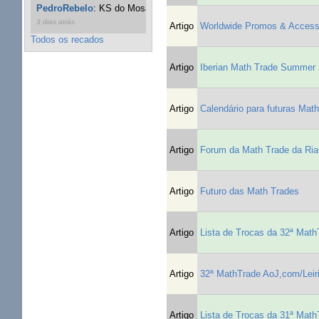
PedroRebelo
:
KS do Mosaic em 10 minutos :)
10 semanas
3 dias atrás
Artigo
Worldwide Promos & Accesso
Todos os recados
Artigo
Iberian Math Trade Summer
Artigo
Calendário para futuras Mat
Artigo
Forum da Math Trade da Ri
Artigo
Futuro das Math Trades
Artigo
Lista de Trocas da 32ª Mat
Artigo
32ª MathTrade AoJ,com/Leir
Artigo
Lista de Trocas da 31ª Ma