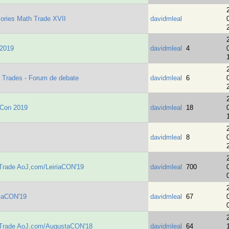
ries Math Trade XVII
davidmleal
 2019
davidmleal
4
h Trades - Forum de debate
davidmleal
6
aCon 2019
davidmleal
18
davidmleal
8
hTrade AoJ,com/LeiriaCON'19
davidmleal
700
iaCON'19
davidmleal
67
thTrade AoJ,com/AugustaCON'18
davidmleal
64