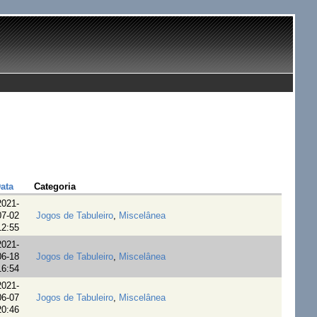
ata
Categoria
2021-
07-02
Jogos de Tabuleiro
,
Miscelânea
12:55
2021-
06-18
Jogos de Tabuleiro
,
Miscelânea
16:54
2021-
06-07
Jogos de Tabuleiro
,
Miscelânea
20:46