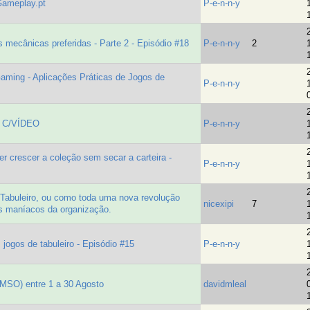
Gameplay.pt
P-e-n-n-y
ecânicas preferidas - Parte 2 - Episódio #18
P-e-n-n-y
2
ing - Aplicações Práticas de Jogos de
P-e-n-n-y
- C/VÍDEO
P-e-n-n-y
crescer a coleção sem secar a carteira -
P-e-n-n-y
Tabuleiro, ou como toda uma nova revolução
nicexipi
7
os maníacos da organização.
ogos de tabuleiro - Episódio #15
P-e-n-n-y
(MSO) entre 1 a 30 Agosto
davidmleal