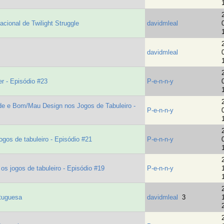
acional de Twilight Struggle
davidmleal
davidmleal
 - Episódio #23
P-e-n-n-y
 e Bom/Mau Design nos Jogos de Tabuleiro -
P-e-n-n-y
os de tabuleiro - Episódio #21
P-e-n-n-y
 jogos de tabuleiro - Episódio #19
P-e-n-n-y
rtuguesa
davidmleal
3