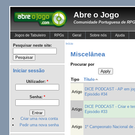
Abre o Jogo
Comunidade Portuguesa de RPG 
Jogos de Tabuleiro
RPGs
Geral
Sobre nós
Ajuda
Início
Pesquisar neste site:
Miscelânea
Procurar por
Iniciar sessão
Tipo
Título
Utilizador:
*
DICE PODCAST - AP em jogos 
Artigo
Episódio #34
Senha:
*
DICE PODCAST - Criar e test
Artigo
Episódio #33
Criar uma nova conta
Pedir uma nova senha
Artigo
1º Campeonato Nacional de J