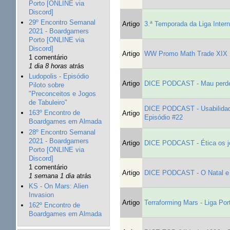
Porto [ONLINE via
Discord]
29º Encontro Semanal
Artigo
3.ª Temporada da Liga Intern
2021 - Boardgamers
Porto [ONLINE via
Discord]
Artigo
WW Promo Math Trade XIX
1 comentário
1 dia 8 horas
atrás
Ludopolis - Episódio
Artigo
DICE PODCAST - Mau perder
Piloto sobre
"Preconceitos e Jogos
de Tabuleiro"
DICE PODCAST - Usabilidade
163º Encontro de
Artigo
Episódio #22
Boardgames em Almada
28º Encontro Semanal
2021 - Boardgamers
Artigo
DICE PODCAST - Ética os jog
Porto [ONLINE via
Discord]
1 comentário
Artigo
DICE PODCAST - O Natal e os
1 semana 1 dia
atrás
KS - On Mars: Alien
Invasion
Artigo
Terraforming Mars - Liga Po
162º Encontro de
Boardgames em Almada