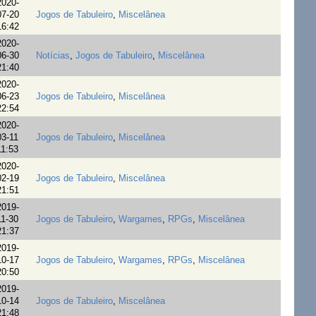
2020-
07-20
Jogos de Tabuleiro
,
Miscelânea
16:42
2020-
06-30
Notícias
,
Jogos de Tabuleiro
,
Miscelânea
21:40
2020-
06-23
Jogos de Tabuleiro
,
Miscelânea
22:54
2020-
03-11
Jogos de Tabuleiro
,
Miscelânea
11:53
2020-
02-19
Jogos de Tabuleiro
,
Miscelânea
21:51
2019-
11-30
Jogos de Tabuleiro
,
Wargames
,
RPGs
,
Miscelânea
21:37
2019-
10-17
Jogos de Tabuleiro
,
Wargames
,
RPGs
,
Miscelânea
20:50
2019-
10-14
Jogos de Tabuleiro
,
Miscelânea
21:48