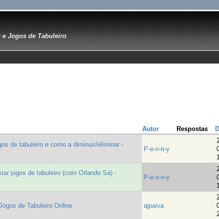
e Jogos de Tabuleiro
Autor
Respostas
D
de tabuleiro e como a diminuir/eliminar -
P-e-n-n-y
ar jogos de tabuleiro (com Orlando Sá) -
P-e-n-n-y
ogos de Tabuleiro Online
ajpaiva