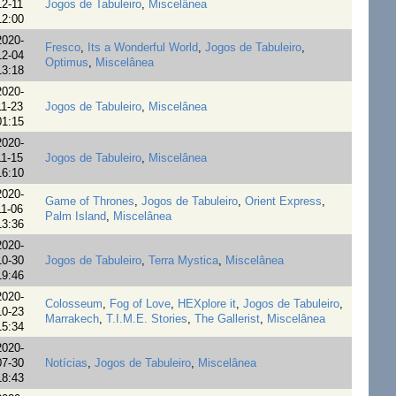
12-11
Jogos de Tabuleiro
,
Miscelânea
12:00
2020-
Fresco
,
Its a Wonderful World
,
Jogos de Tabuleiro
,
12-04
Optimus
,
Miscelânea
13:18
2020-
11-23
Jogos de Tabuleiro
,
Miscelânea
01:15
2020-
11-15
Jogos de Tabuleiro
,
Miscelânea
16:10
2020-
Game of Thrones
,
Jogos de Tabuleiro
,
Orient Express
,
11-06
Palm Island
,
Miscelânea
13:36
2020-
10-30
Jogos de Tabuleiro
,
Terra Mystica
,
Miscelânea
19:46
2020-
Colosseum
,
Fog of Love
,
HEXplore it
,
Jogos de Tabuleiro
,
10-23
Marrakech
,
T.I.M.E. Stories
,
The Gallerist
,
Miscelânea
15:34
2020-
07-30
Notícias
,
Jogos de Tabuleiro
,
Miscelânea
18:43