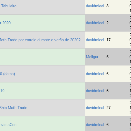
 Tabuleiro
davidmleal
8
r 2020
davidmleal
2
ath Trade por correio durante o verão de 2020?
davidmleal
17
Mallgur
5
0 (datas)
davidmleal
6
019
davidmleal
5
Ship Math Trade
davidmleal
27
nvictaCon
davidmleal
6