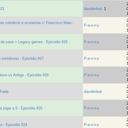
021
davidmleal
1
 comércio e economia c/ Francisco Maia -
P-e-n-n-y
e save + Legacy games - Episódio #29
P-e-n-n-y
miniaturas - Episódio #27
P-e-n-n-y
vo vs Antigo - Episódio #26
P-e-n-n-y
Trade
davidmleal
jogar a 6 - Episódio #25
P-e-n-n-y
 - Episódio #24
P-e-n-n-y