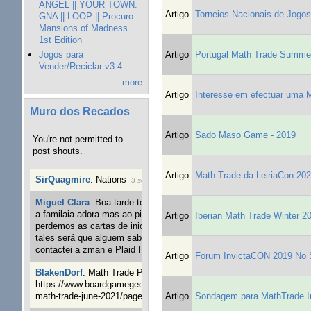
ANGEL || YOUR TOWN:
Artigo
Torneios Nacionais de Jogos
GNA || LOOP || Procuro:
Mansions of Madness
1st Edition
Jogos para
Artigo
Portugal Math Trade Summe
Vender/Reciclar v3.4
more
Artigo
Interesse em efectuar uma M
Muro dos Recados
Artigo
Sado Maso Game - 2019
You're not permitted to
post shouts.
Artigo
Math Trade da LeiriaCon 202
SirQuagmire
:
Nations
3 semanas 6 dias atrás
Miguel Clara
:
Boa tarde tenho jogo Mice and mistics que
a familaia adora mas ao pintarmos as miniaturas
Artigo
Iberian Math Trade Winter 2
perdemos as cartas de iniciaticva da expanção downood
tales será que alguem sabe onde adquirir as cartas já
contactei a zman e Plaid Hat e nada
5 semanas 6 dias atrás
Artigo
Forum InvictaCON 2019 No 
BlakenDorf
:
Math Trade Portuguesa a decorrer. Aqui:
https://www.boardgamegeek.com/geeklist/286035/portugal-
Artigo
Sondagem para MathTrade I
math-trade-june-2021/page/1
7 semanas 22 horas atrás