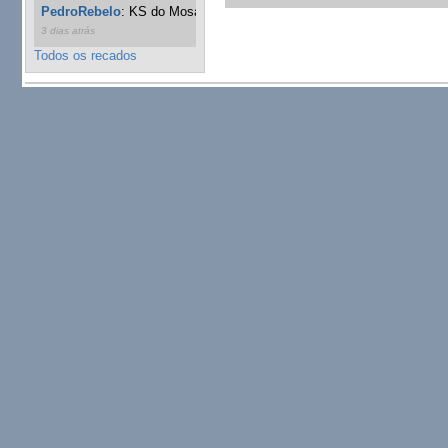
PedroRebelo
:
KS do Mosaic em 10 minutos :)
10 semanas
3 dias atrás
Todos os recados