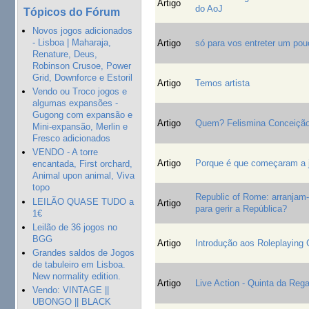
Artigo
do AoJ
Tópicos do Fórum
Novos jogos adicionados
- Lisboa | Maharaja,
Artigo
só para vos entreter um pou
Renature, Deus,
Robinson Crusoe, Power
Grid, Downforce e Estoril
Artigo
Temos artista
Vendo ou Troco jogos e
algumas expansões -
Gugong com expansão e
Artigo
Quem? Felismina Conceiçã
Mini-expansão, Merlin e
Fresco adicionados
VENDO - A torre
Artigo
Porque é que começaram a j
encantada, First orchard,
Animal upon animal, Viva
topo
Republic of Rome: arranjam
LEILÃO QUASE TUDO a
Artigo
para gerir a República?
1€
Leilão de 36 jogos no
BGG
Artigo
Introdução aos Roleplaying
Grandes saldos de Jogos
de tabuleiro em Lisboa.
New normality edition.
Artigo
Live Action - Quinta da Regal
Vendo: VINTAGE ||
UBONGO || BLACK