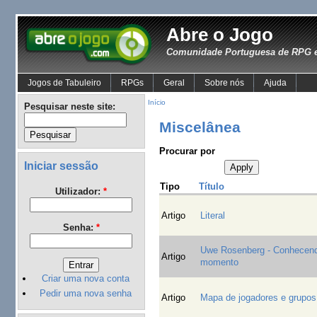
Abre o Jogo
Comunidade Portuguesa de RPG e
Jogos de Tabuleiro
RPGs
Geral
Sobre nós
Ajuda
Início
Pesquisar neste site:
Miscelânea
Procurar por
Iniciar sessão
Tipo
Título
Utilizador:
*
Artigo
Literal
Senha:
*
Uwe Rosenberg - Conhecend
Artigo
momento
Criar uma nova conta
Pedir uma nova senha
Artigo
Mapa de jogadores e grupos