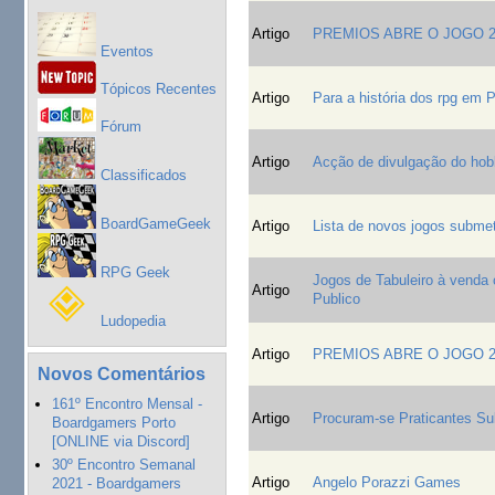
Artigo
PREMIOS ABRE O JOGO 2
Eventos
Tópicos Recentes
Artigo
Para a história dos rpg em P
Fórum
Artigo
Acção de divulgação do ho
Classificados
BoardGameGeek
Artigo
Lista de novos jogos subm
RPG Geek
Jogos de Tabuleiro à venda
Artigo
Publico
Ludopedia
Artigo
PREMIOS ABRE O JOGO 2
Novos Comentários
161º Encontro Mensal -
Artigo
Procuram-se Praticantes S
Boardgamers Porto
[ONLINE via Discord]
30º Encontro Semanal
Artigo
Angelo Porazzi Games
2021 - Boardgamers