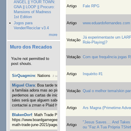
ANGEL || YOUR TOWN:
Artigo
Fale RPG
GNA || LOOP || Procuro:
Mansions of Madness
1st Edition
Jogos para
Artigo
www.eduardofernandes.com
Vender/Reciclar v3.4
more
Já experimentaste um LARP 
Votação
Role-Playing)?
Muro dos Recados
Votação
Com que frequência jogas 
You're not permitted to
post shouts.
Artigo
Inquérito #1
SirQuagmire
:
Nations
3 semanas 6 dias atrás
Miguel Clara
:
Boa tarde tenho jogo Mice and mistics que
a familaia adora mas ao pintarmos as miniaturas
Votação
Qual o melhor tema/skin par
perdemos as cartas de iniciaticva da expanção downood
tales será que alguem sabe onde adquirir as cartas já
contactei a zman e Plaid Hat e nada
5 semanas 6 dias atrás
Artigo
Ars Magna (Primetime Adve
BlakenDorf
:
Math Trade Portuguesa a decorrer. Aqui:
https://www.boardgamegeek.com/geeklist/286035/portugal-
"Jesus Saves.... And Takes
Artigo
math-trade-june-2021/page/1
7 semanas 22 horas atrás
ou "Faz A Tua Própria TShi