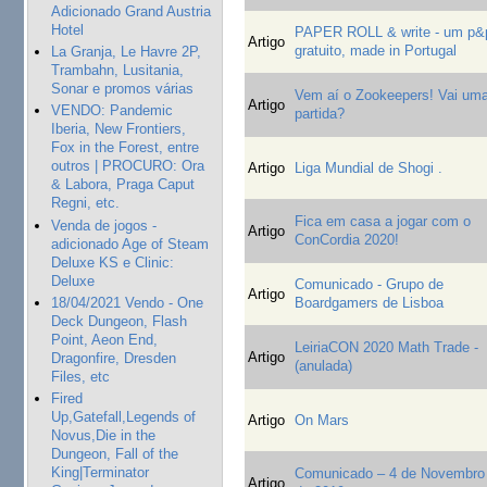
Adicionado Grand Austria
Hotel
PAPER ROLL & write - um p&
Artigo
gratuito, made in Portugal
La Granja, Le Havre 2P,
Trambahn, Lusitania,
Sonar e promos várias
Vem aí o Zookeepers! Vai um
Artigo
VENDO: Pandemic
partida?
Iberia, New Frontiers,
Fox in the Forest, entre
outros | PROCURO: Ora
Artigo
Liga Mundial de Shogi .
& Labora, Praga Caput
Regni, etc.
Fica em casa a jogar com o
Venda de jogos -
Artigo
ConCordia 2020!
adicionado Age of Steam
Deluxe KS e Clinic:
Deluxe
Comunicado - Grupo de
Artigo
18/04/2021 Vendo - One
Boardgamers de Lisboa
Deck Dungeon, Flash
Point, Aeon End,
LeiriaCON 2020 Math Trade -
Artigo
Dragonfire, Dresden
(anulada)
Files, etc
Fired
Up,Gatefall,Legends of
Artigo
On Mars
Novus,Die in the
Dungeon, Fall of the
King|Terminator
Comunicado – 4 de Novembro
Artigo