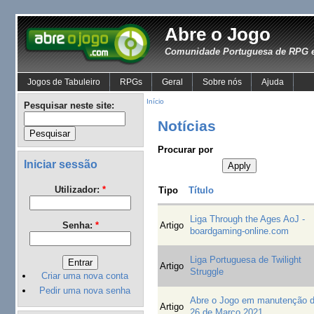
Abre o Jogo
Comunidade Portuguesa de RPG e
Jogos de Tabuleiro
RPGs
Geral
Sobre nós
Ajuda
Início
Pesquisar neste site:
Notícias
Procurar por
Iniciar sessão
Utilizador:
*
Tipo
Título
Liga Through the Ages AoJ -
Artigo
Senha:
*
boardgaming-online.com
Liga Portuguesa de Twilight
Artigo
Struggle
Criar uma nova conta
Pedir uma nova senha
Abre o Jogo em manutenção d
Artigo
26 de Março 2021