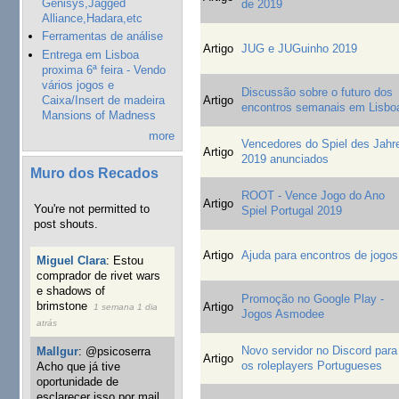
Genisys,Jagged
de 2019
Alliance,Hadara,etc
Ferramentas de análise
Artigo
JUG e JUGuinho 2019
Entrega em Lisboa
proxima 6ª feira - Vendo
vários jogos e
Discussão sobre o futuro dos
Caixa/Insert de madeira
Artigo
encontros semanais em Lisbo
Mansions of Madness
more
Vencedores do Spiel des Jahr
Artigo
2019 anunciados
Muro dos Recados
ROOT - Vence Jogo do Ano
Artigo
You're not permitted to
Spiel Portugal 2019
post shouts.
Artigo
Ajuda para encontros de jogos
Miguel Clara
:
Estou
comprador de rivet wars
e shadows of
Promoção no Google Play -
brimstone
Artigo
1 semana 1 dia
Jogos Asmodee
atrás
Novo servidor no Discord para
Mallgur
:
@psicoserra
Artigo
os roleplayers Portugueses
Acho que já tive
oportunidade de
esclarecer isso por mail