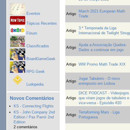
March 2021 European Math
Eventos
Artigo
Trade
Tópicos Recentes
3.ª Temporada da Liga
Artigo
Internacional de Twilight Strug
Fórum
Ajuda a Associação Quebra-
Classificados
Artigo
Dados a continuar em jogo
BoardGameGeek
Artigo
WW Promo Math Trade XIX
RPG Geek
Jogar Tabuleiro - O novo
Artigo
entreposto em Lisboa
Ludopedia
DICE PODCAST - Videojogos
Novos Comentários
Artigo
que viram jogos de tabuleiro e
vice-versa - Episódio #20
KS - Connecting Flights
KS - John Company 2nd
Terraforming Mars - Liga
Artigo
Edition / Pax Pamir 2nd
Portuguesa
Edition
2 comentários