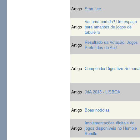
Artigo
Stan Lee
Vai uma partida? Um espaço
Artigo
para amantes de jogos de
tabuleiro
Resultado da Votação: Jogos
Artigo
Preferidos do AoJ
Artigo
Compêndio Digestivo Semana
Artigo
JdA 2018 - LISBOA
Artigo
Boas notícias
Implementações digitais de
Artigo
jogos disponíveis no Humble
Bundle