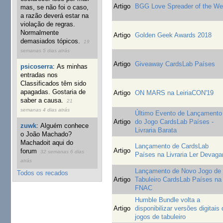
Artigo
BGG Love Spreader of the W
mas, se não foi o caso,
a razão deverá estar na
violação de regras.
Normalmente
Artigo
Golden Geek Awards 2018
demasiados tópicos.
19
semanas 5 dias atrás
Artigo
Giveaway CardsLab Países
psicoserra
:
As minhas
entradas nos
Classificados têm sido
apagadas. Gostaria de
Artigo
ON MARS na LeiriaCON'19
saber a causa.
21
semanas 4 dias atrás
Último Evento de Lançamento
Artigo
do Jogo CardsLab Países -
zuwk
:
Alguém conhece
Livraria Barata
o João Machado?
Machadoit aqui do
Lançamento de CardsLab
Artigo
forum
32 semanas 6 dias
Países na Livraria Ler Devaga
atrás
Lançamento de Novo Jogo de
Todos os recados
Artigo
Tabuleiro CardsLab Países na
FNAC
Humble Bundle volta a
Artigo
disponibilizar versões digitais
jogos de tabuleiro