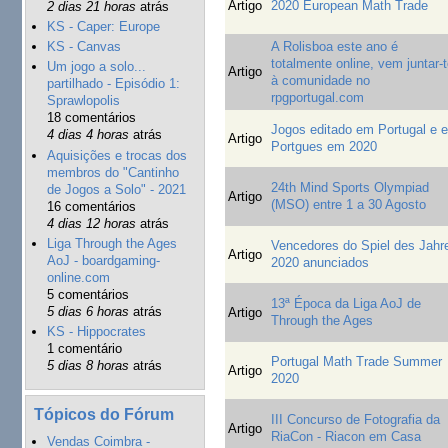
Artigo
2020 European Math Trade
2 dias 21 horas
atrás
KS - Caper: Europe
A Rolisboa este ano é
KS - Canvas
totalmente online, vem juntar-
Um jogo a solo...
Artigo
à comunidade no
partilhado - Episódio 1:
rpgportugal.com
Sprawlopolis
18 comentários
Jogos editado em Portugal e 
4 dias 4 horas
atrás
Artigo
Portgues em 2020
Aquisições e trocas dos
membros do "Cantinho
24th Mind Sports Olympiad
de Jogos a Solo" - 2021
Artigo
(MSO) entre 1 a 30 Agosto
16 comentários
4 dias 12 horas
atrás
Liga Through the Ages
Vencedores do Spiel des Jahr
Artigo
AoJ - boardgaming-
2020 anunciados
online.com
5 comentários
13ª Época da Liga AoJ de
5 dias 6 horas
atrás
Artigo
Through the Ages
KS - Hippocrates
1 comentário
Portugal Math Trade Summer
5 dias 8 horas
atrás
Artigo
2020
Tópicos do Fórum
III Concurso de Fotografia da
Artigo
RiaCon - Riacon em Casa
Vendas Coimbra -