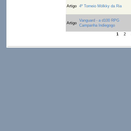
Artigo
4º Torneio Mölkky da Ria
Vanguard - a d100 RPG
Artigo
Campanha Indiegogo
1
2