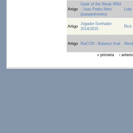
Geek of the Week #504
Artigo
- Joao Pedro Neto
Lotp
(joaopedroneto)
Jogador-Sonhador
Artigo
Rick
2014/2015
Artigo
RiaCON - Balanço final
Abru
« primeira
‹ anterio