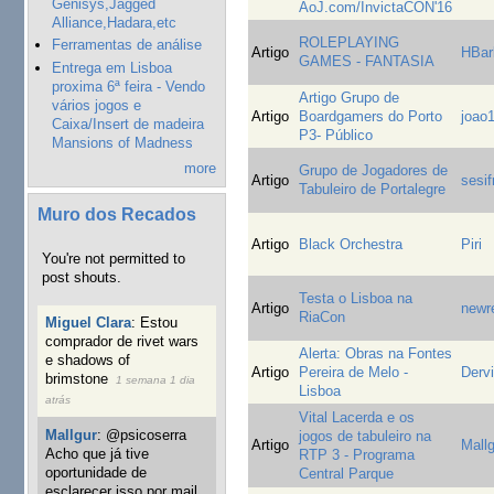
Genisys,Jagged
AoJ.com/InvictaCON'16
Alliance,Hadara,etc
ROLEPLAYING
Ferramentas de análise
Artigo
HBar
GAMES - FANTASIA
Entrega em Lisboa
proxima 6ª feira - Vendo
Artigo Grupo de
vários jogos e
Artigo
Boardgamers do Porto
joao
Caixa/Insert de madeira
P3- Público
Mansions of Madness
more
Grupo de Jogadores de
Artigo
sesif
Tabuleiro de Portalegre
Muro dos Recados
Artigo
Black Orchestra
Piri
You're not permitted to
post shouts.
Testa o Lisboa na
Artigo
newr
RiaCon
Miguel Clara
:
Estou
comprador de rivet wars
Alerta: Obras na Fontes
e shadows of
Artigo
Pereira de Melo -
Derv
brimstone
1 semana 1 dia
Lisboa
atrás
Vital Lacerda e os
Mallgur
:
@psicoserra
jogos de tabuleiro na
Artigo
Mall
Acho que já tive
RTP 3 - Programa
oportunidade de
Central Parque
esclarecer isso por mail