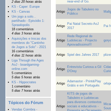
near-end of Go.
2 dias 20 horas
atrás
KS - Caper: Europe
Jogos de Tabuleiro no
Artigo
Mall
KS - Canvas
Público
Um jogo a solo...
partilhado - Episódio 1:
Pai Natal Secreto AoJ
Sprawlopolis
Artigo
Pai N
2017
18 comentários
4 dias 3 horas
atrás
Rede Regional de
Aquisições e trocas dos
Artigo
Ludotecas - Projecto
gory
membros do "Cantinho
Aprovadíssimo!!!
de Jogos a Solo" - 2021
16 comentários
Artigo
Spiel des Jahres 2017
plize
4 dias 11 horas
atrás
Liga Through the Ages
AoJ - boardgaming-
Entrevista Curiosa a Gil
Cida
online.com
Artigo
D'Orey
Curi
5 comentários
5 dias 5 horas
atrás
Adamastor - Print&Play
KS - Hippocrates
Artigo
orlo
Grátis e em Português
1 comentário
5 dias 7 horas
atrás
KITS de jogos de
Tabuleiro e Ludotecas
para diversos contextos
Tópicos do Fórum
Mica
Artigo
sociais e educativos -
Sou
Vendas Coimbra -
Proposta ao Orçamento