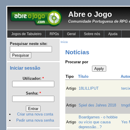
Abre o Jogo
Comunidade Portuguesa de RPG e
Jogos de Tabuleiro
RPGs
Geral
Sobre nós
Ajuda
Início
Pesquisar neste site:
Notícias
Procurar por
Iniciar sessão
Tipo
Título
Auto
Utilizador:
*
Artigo
18LILLIPUT
terci
Senha:
*
Artigo
Spiel des Jahres 2018
tmgd
Criar uma nova conta
Boardgames - o hobbie
Pedir uma nova senha
Artigo
ou vício que causa
Yes 
depressão...?