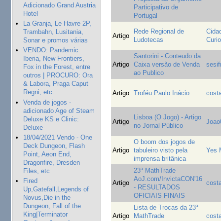
Adicionado Grand Austria
Participativo de
Hotel
Portugal
La Granja, Le Havre 2P,
Rede Regional de
Cida
Trambahn, Lusitania,
Artigo
Ludotecas
Curi
Sonar e promos várias
VENDO: Pandemic
Santorini - Conteudo da
Iberia, New Frontiers,
Artigo
Caixa versão de Venda
sesif
Fox in the Forest, entre
ao Publico
outros | PROCURO: Ora
& Labora, Praga Caput
Regni, etc.
Artigo
Troféu Paulo Inácio
cost
Venda de jogos -
adicionado Age of Steam
Lisboa (O Jogo) - Artigo
Deluxe KS e Clinic:
Artigo
Joao
no Jornal Público
Deluxe
18/04/2021 Vendo - One
O boom dos jogos de
Deck Dungeon, Flash
Artigo
tabuleiro visto pela
Yes 
Point, Aeon End,
imprensa britânica
Dragonfire, Dresden
23ª MathTrade
Files, etc
AoJ.com/InvictaCON'16
Fired
Artigo
cost
- RESULTADOS
Up,Gatefall,Legends of
OFICIAIS FINAIS
Novus,Die in the
Dungeon, Fall of the
Lista de Trocas da 23ª
King|Terminator
Artigo
MathTrade
cost