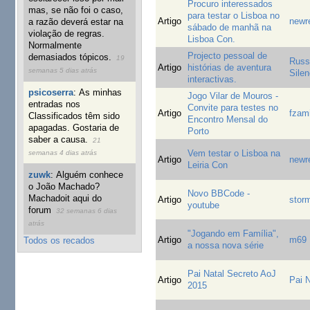
Procuro interessados
mas, se não foi o caso,
para testar o Lisboa no
Artigo
newr
a razão deverá estar na
sábado de manhã na
violação de regras.
Lisboa Con.
Normalmente
Projecto pessoal de
demasiados tópicos.
19
Russ
Artigo
histórias de aventura
semanas 5 dias atrás
Sile
interactivas.
psicoserra
:
As minhas
Jogo Vilar de Mouros -
entradas nos
Convite para testes no
Artigo
fzam
Classificados têm sido
Encontro Mensal do
apagadas. Gostaria de
Porto
saber a causa.
21
Vem testar o Lisboa na
semanas 4 dias atrás
Artigo
newr
Leiria Con
zuwk
:
Alguém conhece
o João Machado?
Novo BBCode -
Machadoit aqui do
Artigo
stor
youtube
forum
32 semanas 6 dias
atrás
"Jogando em Família",
Artigo
m69
Todos os recados
a nossa nova série
Pai Natal Secreto AoJ
Artigo
Pai N
2015