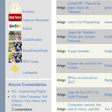
LeiriaCON - Para lá de
Artigo
jogar Jogos de
gory
Eventos
Tabuleiro
Tópicos Recentes
Artigo
Leiria Con Playtesting
newr
Fórum
Jogos de Tabuleiro:
Artigo
Peças que Juntam
tmgd
Classificados
Pessoas
BoardGameGeek
Artigo
A jogo herdado...
tmgd
RPG Geek
Espaço de convívio em
Artigo
Pedr
Lisboa
Ludopedia
RPGs no InvictaCon
Artigo
Nazg
2017
Novos Comentários
KS - Connecting Flights
Jogo do Ano 2017 do
Artigo
Mall
KS - John Company 2nd
Spiel Portugal
Edition / Pax Pamir 2nd
Computers arrived: the
Edition
Artigo
end of chess, and the
Yes 
2 comentários