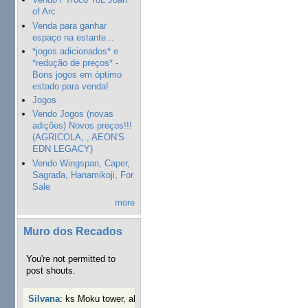
of Arc
Venda para ganhar
espaço na estante...
*jogos adicionados* e
*redução de preços* -
Bons jogos em óptimo
estado para venda!
Jogos
Vendo Jogos (novas
adições) Novos preços!!!
(AGRICOLA, , AEON'S
EDN LEGACY)
Vendo Wingspan, Caper,
Sagrada, Hanamikoji, For
Sale
more
Muro dos Recados
You're not permitted to
post shouts.
Silvana
:
ks Moku tower, alguém interessado?
4 semanas 4