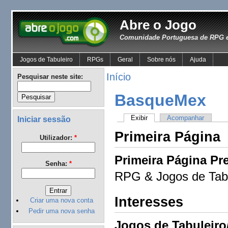
Abre o Jogo
Comunidade Portuguesa de RPG e
Jogos de Tabuleiro
RPGs
Geral
Sobre nós
Ajuda
Início
Pesquisar neste site:
BasqueMex
Exibir
Acompanhar
Iniciar sessão
Primeira Página
Utilizador:
*
Primeira Página Pre
Senha:
*
RPG & Jogos de Tabu
Interesses
Criar uma nova conta
Pedir uma nova senha
Jogos de Tabuleiro