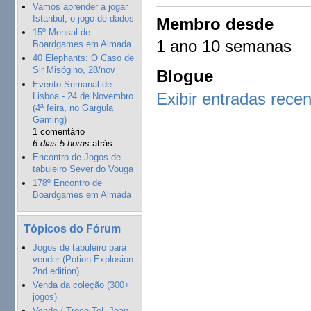
Vamos aprender a jogar
Istanbul, o jogo de dados
Membro desde
15º Mensal de
1 ano 10 semanas
Boardgames em Almada
40 Elephants: O Caso de
Sir Misógino, 28/nov
Blogue
Evento Semanal de
Exibir entradas rece
Lisboa - 24 de Novembro
(4ª feira, no Gargula
Gaming)
1 comentário
6 dias 5 horas
atrás
Encontro de Jogos de
tabuleiro Sever do Vouga
178º Encontro de
Boardgames em Almada
Tópicos do Fórum
Jogos de tabuleiro para
vender (Potion Explosion
2nd edition)
Venda da coleção (300+
jogos)
Vendo / Troco ToL Joan