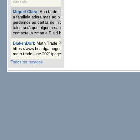
dias atrás
Miguel Clara
:
Boa tarde tenho jogo Mice and mistics que
a familaia adora mas ao pintarmos as miniaturas
perdemos as cartas de iniciaticva da expanção downood
tales será que alguem sabe onde adquirir as cartas já
contactei a zman e Plaid Hat e nada
24 semanas 2 dias atrás
BlakenDorf
:
Math Trade Portuguesa a decorrer. Aqui:
https://www.boardgamegeek.com/geeklist/286035/portugal-
math-trade-june-2021/page/1
25 semanas 4 dias atrás
Todos os recados