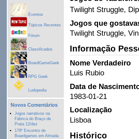
Twilight Struggle, Di
Eventos
Jogos que gostavas
Tópicos Recentes
Twilight Struggle, Vi
Fórum
Informação Pess
Classificados
Nome Verdadeiro
BoardGameGeek
Luis Rubio
RPG Geek
Data de Nasciment
Ludopedia
1983-01-21
Novos Comentários
Localização
Jogos narrativos na
Lisboa
Fábrica do Braço de
Prata 12/dez
179º Encontro de
Histórico
Boardgames em Almada