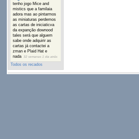
tenho jogo Mice and
mistics que a familaia
adora mas ao pintarmos
as miniaturas perdemos
as cartas de iniciaticva
da expanção downood
tales será que alguem
sabe onde adquirir as
cartas já contactei a
zman e Plaid Hat e
nada
32 semanas 1 dia atrás
Todos os recados