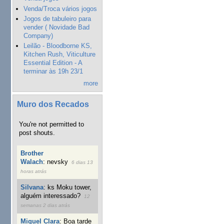
Venda/Troca vários jogos
Jogos de tabuleiro para
vender ( Novidade Bad
Company)
Leilão - Bloodborne KS,
Kitchen Rush, Viticulture
Essential Edition - A
terminar às 19h 23/1
more
Muro dos Recados
You're not permitted to
post shouts.
Brother
Walach
:
nevsky
6 dias 13
horas atrás
Silvana
:
ks Moku tower,
alguém interessado?
12
semanas 2 dias atrás
Miguel Clara
:
Boa tarde