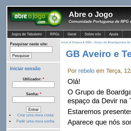
Abre o Jogo
Comunidade Portuguesa de RPG e
Jogos de Tabuleiro
RPGs
Geral
Sobre nós
Ajuda
Início
»
Grupos
»
GBA - Grupo de Boardgamers de 
Pesquisar neste site:
GB Aveiro e T
Iniciar sessão
Por
rebelo
em Terça, 12
Utilizador:
*
Olá!
O Grupo de Boardgam
Senha:
*
espaço da Devir na 
Estaremos presentes
Criar uma nova conta
Aparece que nós so
Pedir uma nova senha