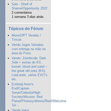
Solo - Shelf of
Shame\Opportunity 2022
2 comentários
1 semana 3 dias
atrás
Tópicos do Fórum
Muse23PT Vendas /
Trocas
Vendo Jogos Variados
com entrega na mão na
área do Porto
Vendo: Zombicide: Dark
Side + extras do KS,
kemet: blood and sand –
the great old ones (KS),
LowLands, vários EXIT's,
etc.
[Lisboa] Aeon's
End/Captain
Sonar/Celestia/High
Society/Mission: Red
Planet/Photosynthesis/Reef/Welcome
To/...
Venda jogos