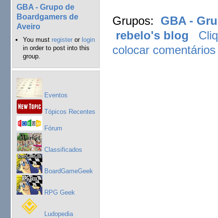
GBA - Grupo de
Boardgamers de
Grupos:
GBA - Gru
Aveiro
rebelo's blog
Cli
You must
register
or
login
colocar comentários
in order to post into this
group.
Eventos
Tópicos Recentes
Fórum
Classificados
BoardGameGeek
RPG Geek
Ludopedia