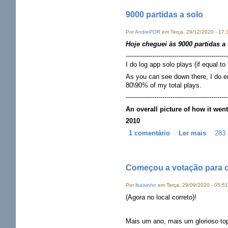
9000 partidas a solo
Por
AndrePOR
em Terça, 29/12/2020 - 17:
Hoje cheguei às 9000 partidas a 
--------------------------------------------------
I do log app solo plays (if equal t
As you can see down there, I do en
80\90% of my total plays.
--------------------------------------------------
An overall picture of how it wen
2010
1 comentário
Ler mais
283 
Começou a votação para o
Por
lbaixinho
em Terça, 29/09/2020 - 05:51
(Agora no local correto)!
Mais um ano, mais um glorioso top