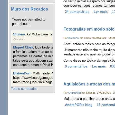
do setup inicial e espero por suge
conhecer os jogos, vamos também 
Muro dos Recados
24 comentários
Ler mais
10
You're not permitted to
post shouts.
Fotografias em modo solo!
Silvana
:
ks Moku tower, alguém interessado?
4 semanas 4
Por
lbaixinho
em Sexta, 09/04/2021 - 08:2
dias atrás
Abro* então o tópico para as foto
Miguel Clara
:
Boa tarde tenho jogo Mice and mistics que
Ultimamente não tenho muita dispo
a familaia adora mas ao pintarmos as miniaturas
verdade este ano apenas joguei o Sp
perdemos as cartas de iniciaticva da expanção downood
Como disse no tópico da aquisições
tales será que alguem sabe onde adquirir as cartas já
contactei a zman e Plaid Hat e nada
24 semanas 3 dias atrás
9 comentários
Ler mais
836
BlakenDorf
:
Math Trade Portuguesa a decorrer. Aqui:
https://www.boardgamegeek.com/geeklist/286035/portugal-
math-trade-june-2021/page/1
25 semanas 4 dias atrás
Aquisições e trocas dos 
Todos os recados
Por
AndrePOR
em Sábado, 27/02/2021 - 2
Malta toca a partilhar o que anda a
AndrePOR's blog
16 comentá