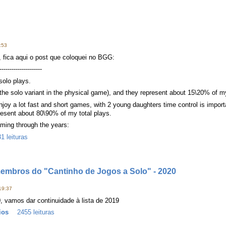
:53
, fica aqui o post que coloquei no BGG:
---------------------
solo plays.
o the solo variant in the physical game), and they represent about 15\20% of m
joy a lot fast and short games, with 2 young daughters time control is importa
esent about 80\90% of my total plays.
ming through the years:
1 leituras
membros do "Cantinho de Jogos a Solo" - 2020
19:37
, vamos dar continuidade à lista de 2019
ios
2455 leituras