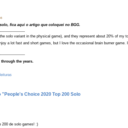
36
solo, fica aqui o artigo que coloquei no BGG.
----------------------
o the solo variant in the physical game), and they represent about 20% of my t
joy a lot fast and short games, but I love the occasional brain burner game
----------------------
t through the years.
leituras
 "People's Choice 2020 Top 200 Solo
 200 de solo games! :)