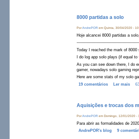
8000 partidas a solo
Por
AndrePOR
em Quinta, 30/04/2020 - 10
Hoje alcancei 8000 partidas a solo
--------------------------------------------------
Today I reached the mark of 8000 
I do log app solo plays (if equal t
As you can see down there, I do en
gamer, nowadays solo gaming repr
Here are some stats of my solo ga
19 comentários
Ler mais
63
Aquisições e trocas dos 
Por
AndrePOR
em Domingo, 12/01/2020 - 
Para abrir as formalidades de 2020
AndrePOR's blog
9 comentár