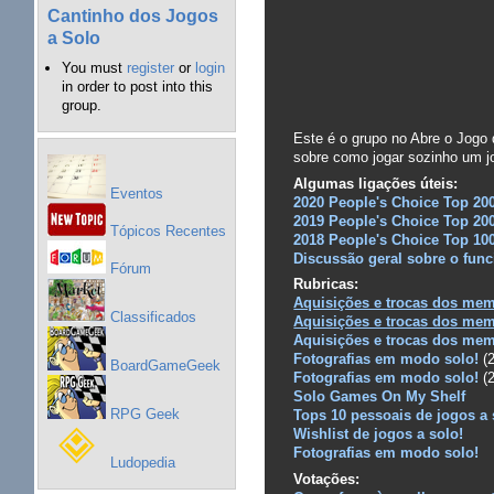
Cantinho dos Jogos
a Solo
You must
register
or
login
in order to post into this
group.
Este é o grupo no Abre o Jogo 
sobre como jogar sozinho um jo
Algumas ligações úteis:
Eventos
2020 People's Choice Top 2
2019 People's Choice Top 2
Tópicos Recentes
2018 People's Choice Top 1
Discussão geral sobre o fun
Fórum
Rubricas:
Aquisições e trocas dos mem
Classificados
Aquisições e trocas dos mem
Aquisições e trocas dos mem
Fotografias em modo solo!
(2
BoardGameGeek
Fotografias em modo solo!
(2
Solo Games On My Shelf
RPG Geek
Tops 10 pessoais de jogos a 
Wishlist de jogos a solo!
Fotografias em modo solo!
Ludopedia
Votações: