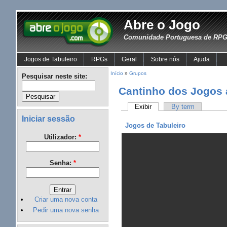
Abre o Jogo
Comunidade Portuguesa de RPG 
Jogos de Tabuleiro
RPGs
Geral
Sobre nós
Ajuda
Início
»
Grupos
Pesquisar neste site:
Cantinho dos Jogos 
Exibir
By term
Iniciar sessão
Jogos de Tabuleiro
Utilizador:
*
Senha:
*
Criar uma nova conta
Pedir uma nova senha