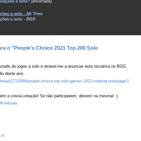
tuações a solo?
(encerrada)
ções a solo - A
ll Time
ções a solo - 2019
ara o "People's Choice 2021 Top 200 Solo
tado do jogos a solo e atrasei-me a anunciar esta iniciativa no BGG.
ão deste ano:
read/2731999/people-choice-top-solo-games-2021-starting-now/page/1
bém a vossa votação! Se não participarem, deixem na mesma! :)
9 leituras
:16