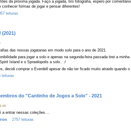
stões da próxima jogada. Faço a jogada, tiro fotografia, espero por comentário
conhecer formas de jogar e pensar diferentes!
57 leituras
 (2021)
5
grafias das nossas jogatanas em modo solo para o ano de 2021.
nibilidade para jogar a solo e apenas na segunda-feira passada tirei a minha
irit Island e o Sprawlopolis a solo.. :/
, decidi comprar o Everdell apesar de não ter ficado muito atraido quando o j
 leituras
membros do "Cantinho de Jogos a Solo" - 2021
2:46
í a entrar nessas coleções....
rios
2757 leituras