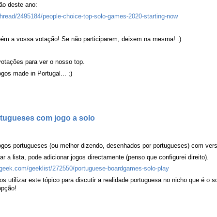
ão deste ano:
read/2495184/people-choice-top-solo-games-2020-starting-now
bém a vossa votação! Se não participarem, deixem na mesma! :)
votações para ver o nosso top.
gos made in Portugal... ;)
rtugueses com jogo a solo
ogos portugueses (ou melhor dizendo, desenhados por portugueses) com vers
 a lista, pode adicionar jogos directamente (penso que configurei direito).
geek.com/geeklist/272550/portuguese-boardgames-solo-play
tilizar este tópico para discutir a realidade portuguesa no nicho que é o sol
opção!