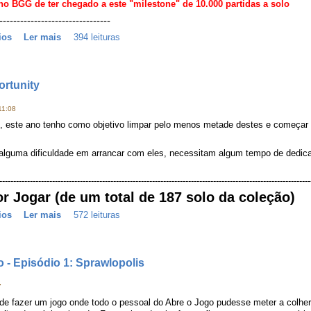
no BGG de ter chegado a este "milestone" de 10.000 partidas a solo
--------------------------------
ios
Ler mais
394 leituras
ortunity
11:08
, este ano tenho como objetivo limpar pelo menos metade destes e começar a
alguma dificuldade em arrancar com eles, necessitam algum tempo de dedicaç
----------------------------------------------------------------------------------------------------------------
or Jogar (de um total de 187 solo da coleção)
ios
Ler mais
572 leituras
o - Episódio 1: Sprawlopolis
7
 de fazer um jogo onde todo o pessoal do Abre o Jogo pudesse meter a colher.