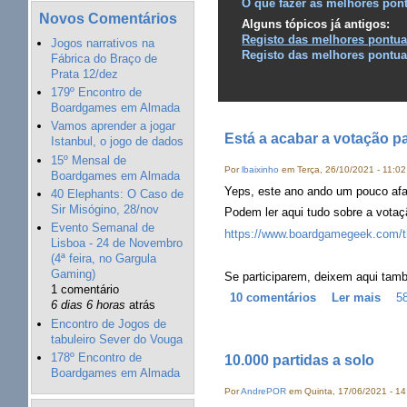
O que fazer às melhores pon
Novos Comentários
Alguns tópicos já antigos:
Registo das melhores pontua
Jogos narrativos na
Registo das melhores pontua
Fábrica do Braço de
Prata 12/dez
179º Encontro de
Boardgames em Almada
Vamos aprender a jogar
Está a acabar a votação p
Istanbul, o jogo de dados
15º Mensal de
Por
lbaixinho
em Terça, 26/10/2021 - 11:02
Boardgames em Almada
Yeps, este ano ando um pouco afas
40 Elephants: O Caso de
Sir Misógino, 28/nov
Podem ler aqui tudo sobre a votaç
Evento Semanal de
https://www.boardgamegeek.com/th
Lisboa - 24 de Novembro
(4ª feira, no Gargula
Gaming)
Se participarem, deixem aqui tam
1 comentário
10 comentários
Ler mais
58
6 dias 6 horas
atrás
Encontro de Jogos de
tabuleiro Sever do Vouga
178º Encontro de
10.000 partidas a solo
Boardgames em Almada
Por
AndrePOR
em Quinta, 17/06/2021 - 14