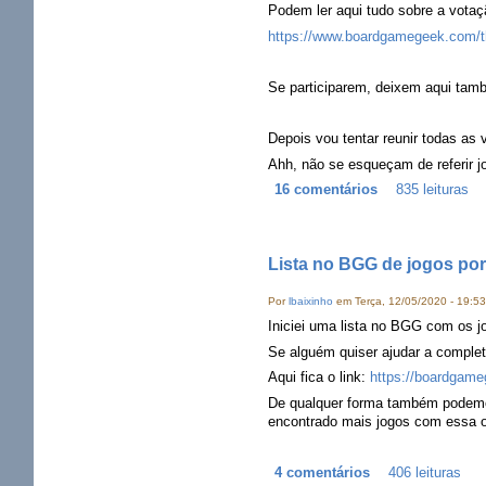
Podem ler aqui tudo sobre a votaç
https://www.boardgamegeek.com/th
Se participarem, deixem aqui tam
Depois vou tentar reunir todas as 
Ahh, não se esqueçam de referir jo
16 comentários
835 leituras
Lista no BGG de jogos po
Por
lbaixinho
em Terça, 12/05/2020 - 19:53
Iniciei uma lista no BGG com os j
Se alguém quiser ajudar a completar
Aqui fica o link:
https://boardgame
De qualquer forma também podemos u
encontrado mais jogos com essa 
4 comentários
406 leituras