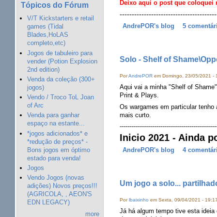
Deixo aqui o post que coloquei 
Tópicos do Fórum
----------------------------------------
V/T Kickstarters e retail
AndrePOR's blog
5 comentár
games (Tidal
Blades,HoLAS
completo,etc)
Jogos de tabuleiro para
Solo - Shelf of Shame\Opp
vender (Potion Explosion
2nd edition)
Por
AndrePOR
em Domingo, 23/05/2021 - 
Venda da coleção (300+
Aqui vai a minha "Shelf of Shame"
jogos)
Print & Plays.
Vendo / Troco ToL Joan
of Arc
Os wargames em particular tenho 
mais curto.
Venda para ganhar
espaço na estante...
--------------------------------------------------
*jogos adicionados* e
Inicio 2021 - Ainda p
*redução de preços* -
Bons jogos em óptimo
AndrePOR's blog
4 comentár
estado para venda!
Jogos
Vendo Jogos (novas
Um jogo a solo... partilhad
adições) Novos preços!!!
(AGRICOLA, , AEON'S
Por
lbaixinho
em Sexta, 09/04/2021 - 19:1
EDN LEGACY)
Já há algum tempo tive esta ideia
more