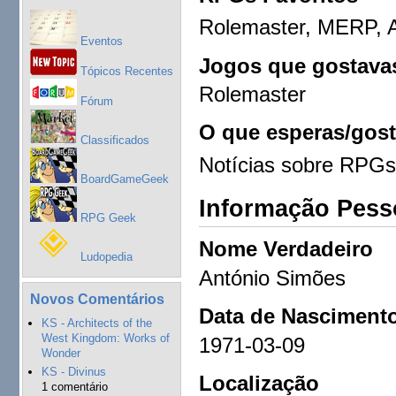
Rolemaster, MERP, 
Eventos
Jogos que gostavas
Tópicos Recentes
Rolemaster
Fórum
O que esperas/gost
Classificados
Notícias sobre RPGs
BoardGameGeek
Informação Pess
RPG Geek
Nome Verdadeiro
Ludopedia
António Simões
Novos Comentários
Data de Nasciment
KS - Architects of the
West Kingdom: Works of
1971-03-09
Wonder
KS - Divinus
Localização
1 comentário