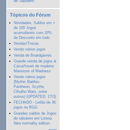
de Tabuleiro"
Tópicos do Fórum
Novidades, Saldos em +
de 100 Jogos
acumuláveis com 10%
de Desconto em tudo
Vendas/Trocas
Vendo vários jogos
Venda de Boardgames
Grande venda de jogos &
Caixa/Insert de madeira
Mansions of Madness
Vendo vários jogos
(Mythic Battles:
Pantheon, Scythe,
Cthulhu Wars, entre
outros) (UPDATED: 17/3)
FECHADO - Leilão de 36
jogos no BGG
Grandes saldos de Jogos
de tabuleiro em Lisboa.
New normality edition.
more