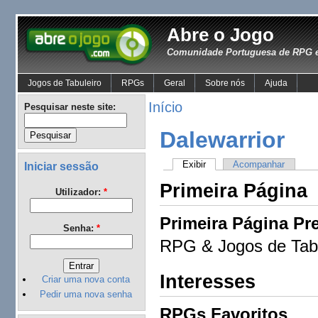
Abre o Jogo
Comunidade Portuguesa de RPG e
Jogos de Tabuleiro
RPGs
Geral
Sobre nós
Ajuda
Início
Pesquisar neste site:
Dalewarrior
Exibir
Acompanhar
Iniciar sessão
Primeira Página
Utilizador:
*
Primeira Página Pre
Senha:
*
RPG & Jogos de Tabu
Interesses
Criar uma nova conta
Pedir uma nova senha
RPGs Favoritos