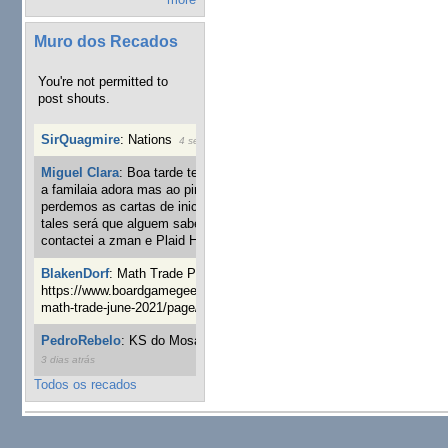
Muro dos Recados
You're not permitted to
post shouts.
SirQuagmire
:
Nations
4 semanas 6 dias atrás
Miguel Clara
:
Boa tarde tenho jogo Mice and mistics que
a familaia adora mas ao pintarmos as miniaturas
perdemos as cartas de iniciaticva da expanção downood
tales será que alguem sabe onde adquirir as cartas já
contactei a zman e Plaid Hat e nada
6 semanas 6 dias atrás
BlakenDorf
:
Math Trade Portuguesa a decorrer. Aqui:
https://www.boardgamegeek.com/geeklist/286035/portugal-
math-trade-june-2021/page/1
8 semanas 23 horas atrás
PedroRebelo
:
KS do Mosaic em 10 minutos :)
11 semanas
3 dias atrás
Todos os recados