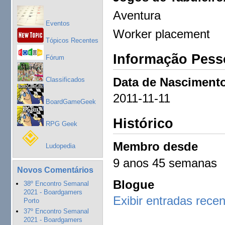
Aventura
Eventos
Worker placement
Tópicos Recentes
Informação Pess
Fórum
Data de Nasciment
Classificados
2011-11-11
BoardGameGeek
Histórico
RPG Geek
Membro desde
Ludopedia
9 anos 45 semanas
Novos Comentários
Blogue
38º Encontro Semanal
2021 - Boardgamers
Exibir entradas rece
Porto
37º Encontro Semanal
2021 - Boardgamers