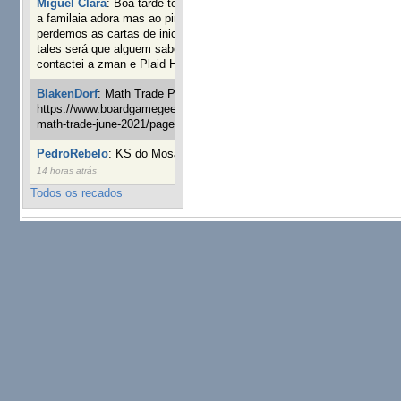
Miguel Clara
:
Boa tarde tenho jogo Mice and mistics que
a familaia adora mas ao pintarmos as miniaturas
perdemos as cartas de iniciaticva da expanção downood
tales será que alguem sabe onde adquirir as cartas já
contactei a zman e Plaid Hat e nada
14 semanas 3 dias atrás
BlakenDorf
:
Math Trade Portuguesa a decorrer. Aqui:
https://www.boardgamegeek.com/geeklist/286035/portugal-
math-trade-june-2021/page/1
15 semanas 5 dias atrás
PedroRebelo
:
KS do Mosaic em 10 minutos :)
19 semanas
14 horas atrás
Todos os recados