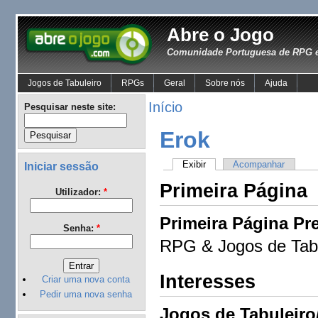
Abre o Jogo
Comunidade Portuguesa de RPG e
Jogos de Tabuleiro
RPGs
Geral
Sobre nós
Ajuda
Início
Pesquisar neste site:
Erok
Exibir
Acompanhar
Iniciar sessão
Primeira Página
Utilizador:
*
Primeira Página Pre
Senha:
*
RPG & Jogos de Tabu
Interesses
Criar uma nova conta
Pedir uma nova senha
Jogos de Tabuleiro