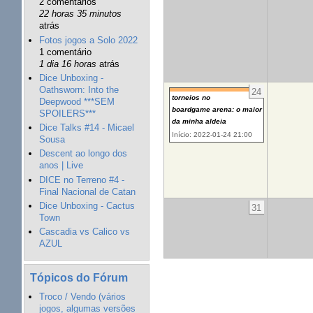
2 comentários
22 horas 35 minutos
atrás
Fotos jogos a Solo 2022
1 comentário
1 dia 16 horas
atrás
Dice Unboxing -
Oathsworn: Into the
24
torneios no
Deepwood ***SEM
boardgame arena: o maior
SPOILERS***
da minha aldeia
Dice Talks #14 - Micael
Início: 2022-01-24 21:00
Sousa
Descent ao longo dos
anos | Live
DICE no Terreno #4 -
Final Nacional de Catan
Dice Unboxing - Cactus
31
Town
Cascadia vs Calico vs
AZUL
Tópicos do Fórum
Troco / Vendo (vários
jogos, algumas versões