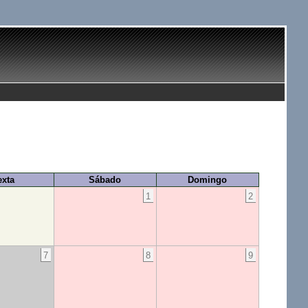
exta
Sábado
Domingo
1
2
7
8
9