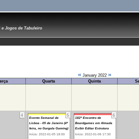
e Jogos de Tabuleiro
«
»
January 2022
erça
Quarta
Quinta
S
4
5
6
Evento Semanal de
182º Encontro de
Lisboa - 05 de Janeiro (4ª
Boardgames em Almada
feira, no Gargula Gaming)
Exibir Editar Estrutura
Início: 2022-01-05 18:00
Início: 2022-01-06 17:30