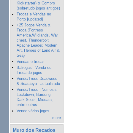
Kickstarter) & Compro
(sobretudo jogos antigos)
Trocas e Vendas no
Porto [updated]
+25 Jogos Venda &
Troca (Fortress
America,Wildlands, War
chest, Thunderbolt
Apache Leader, Modern
Art, Heroes of Land Air &
Sea)
Vendas e trocas
Balrogas - Venda ou
Troca de jogos
Vendo/Troco Deadwood
& Scarabya - actualizado
Vendo/Troco | Nemesis
Lockdown, Bardung,
Dark Souls, Middara,
entre outros
Vendo vários jogos
more
Muro dos Recados