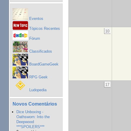
Eventos
Tópicos Recentes
10
Fórum
Classificados
BoardGameGeek
RPG Geek
17
Ludopedia
Novos Comentários
Dice Unboxing -
Oathsworn: Into the
Deepwood
***SPOILERS***