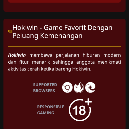
Hokiwin - Game Favorit Dengan
Peluang Kemenangan
Hokiwin
membawa perjalanan hiburan modern
dan fitur menarik sehingga anggota menikmati
aktivitas cerah ketika bareng Hokiwin.
SUPPORTED
BROWSERS
RESPONSIBLE
GAMING