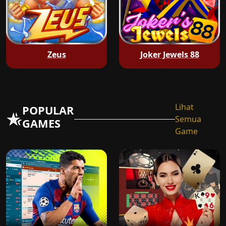
Zeus
Joker Jewels 88
Lihat
POPULAR
Semua
GAMES
Game