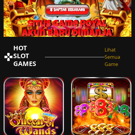
HOT
Lihat
SLOT
Semua
GAMES
Game