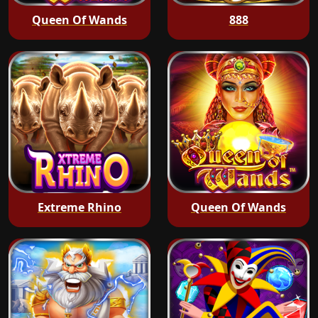
Queen Of Wands
888
Extreme Rhino
Queen Of Wands