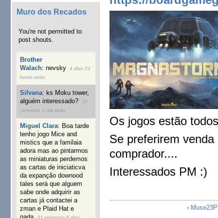
Muro dos Recados
You're not permitted to
post shouts.
Brother
Walach
:
nevsky
4 dias 22
horas atrás
Silvana
:
ks Moku tower,
alguém interessado?
12
semanas 1 dia atrás
Os jogos estão todo
Miguel Clara
:
Boa tarde
tenho jogo Mice and
Se preferirem venda 
mistics que a familaia
comprador....
adora mas ao pintarmos
as miniaturas perdemos
as cartas de iniciaticva
Interessados PM :)
da expanção downood
tales será que alguem
sabe onde adquirir as
cartas já contactei a
‹ Muse23P
zman e Plaid Hat e
nada
31 semanas 6 dias