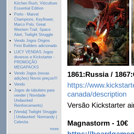
Kitchen Rush, Viticulture
Essential Edition
Porto - Marvel
Champions, Keyflower,
Marco Polo, Great
Western Trail, Space
Alert, Twilight Struggle
Vendo Jogos Origins
First Builders adicionado
LUCY VENDAS Jogos
diversos e Kickstarter -
PROMOÇÃO
MEGAPACKS
1861:Russia / 1867
Vendo Jogos (novas
adições) Novos preços!!!
https://www.kickstart
Vendo
Jogos de tabuleiro para
canada/description
vender ( Novidade
Undaunted
Versão Kickstarter a
Reinforcements)
[Venda] Twilight Struggle
| Undaunted: Normandy |
Magnastorm - 10€
Celestia
more
https://boardgame