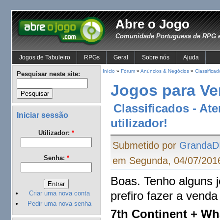
Abre o Jogo
Comunidade Portuguesa de RPG e
Jogos de Tabuleiro
RPGs
Geral
Sobre nós
Ajuda
Início
»
Fórum
»
Anúncios & Negócios
»
Classificad
Pesquisar neste site:
Jogos para Ve
Classificados - At
Iniciar sessão
utilizador!
Utilizador:
*
Submetido por
GrandaD
Senha:
*
em Segunda, 04/07/2016
Boas. Tenho alguns 
prefiro fazer a vend
Criar uma nova conta
Pedir uma nova senha
7th Continent + 