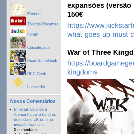
expansões (versão k
150€
Eventos
https://www.kickstart
Tópicos Recentes
what-goes-up-must-
Fórum
Classificados
War of Three Kingd
BoardGameGeek
https://boardgamege
kingdoms
RPG Geek
Ludopedia
Novos Comentários
Imperial: Quando a
Alemanha vai a Londres
defender o UK de uma
invasão francesa
3 comentários