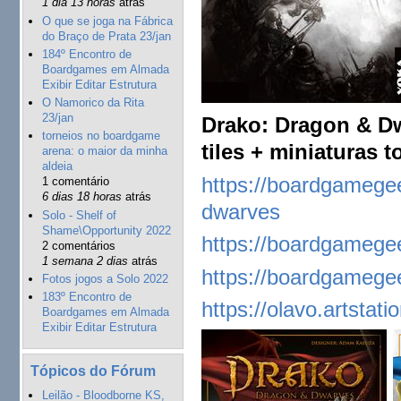
1 dia 13 horas
atrás
O que se joga na Fábrica
do Braço de Prata 23/jan
184º Encontro de
Boardgames em Almada
Exibir Editar Estrutura
O Namorico da Rita
23/jan
Drako: Dragon & Dw
torneios no boardgame
tiles + miniaturas t
arena: o maior da minha
aldeia
https://boardgameg
1 comentário
6 dias 18 horas
atrás
dwarves
Solo - Shelf of
Shame\Opportunity 2022
https://boardgamege
2 comentários
1 semana 2 dias
atrás
https://boardgamege
Fotos jogos a Solo 2022
183º Encontro de
https://olavo.artstat
Boardgames em Almada
Exibir Editar Estrutura
Tópicos do Fórum
Leilão - Bloodborne KS,