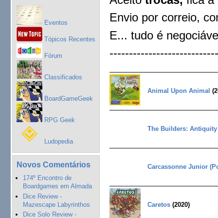
Envio por correio, c
Eventos
E... tudo é negociável
Tópicos Recentes
---------------------------
Fórum
Classificados
Animal Upon Animal
(2
BoardGameGeek
RPG Geek
The Builders: Antiquity
Ludopedia
Novos Comentários
Carcassonne Junior (Po
174º Encontro de
Boardgames em Almada
Dice Review -
Mazescape Labyrinthos
Caretos
(2020)
Dice Solo Review -