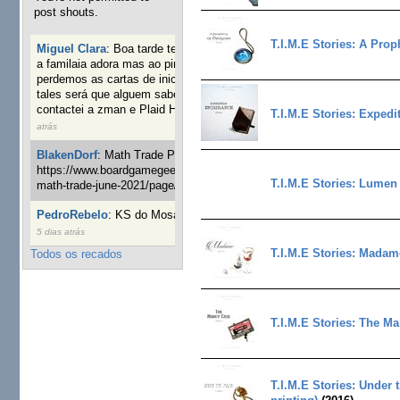
post shouts.
T.I.M.E Stories: A Prop
Miguel Clara
:
Boa tarde tenho jogo Mice and mistics que
a familaia adora mas ao pintarmos as miniaturas
perdemos as cartas de iniciaticva da expanção downood
tales será que alguem sabe onde adquirir as cartas já
contactei a zman e Plaid Hat e nada
19 semanas 22 horas
T.I.M.E Stories: Expedi
atrás
BlakenDorf
:
Math Trade Portuguesa a decorrer. Aqui:
https://www.boardgamegeek.com/geeklist/286035/portugal-
T.I.M.E Stories: Lumen 
math-trade-june-2021/page/1
20 semanas 2 dias atrás
PedroRebelo
:
KS do Mosaic em 10 minutos :)
23 semanas
5 dias atrás
T.I.M.E Stories: Madame
Todos os recados
T.I.M.E Stories: The Ma
T.I.M.E Stories: Under 