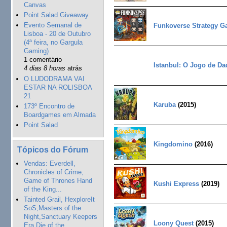
Canvas
Point Salad Giveaway
Evento Semanal de
Funkoverse Strategy G
Lisboa - 20 de Outubro
(4ª feira, no Gargula
Gaming)
1 comentário
Istanbul: O Jogo de Da
4 dias 8 horas
atrás
O LUDODRAMA VAI
ESTAR NA ROLISBOA
21
Karuba
(2015)
173º Encontro de
Boardgames em Almada
Point Salad
Kingdomino
(2016)
Tópicos do Fórum
Vendas: Everdell,
Chronicles of Crime,
Game of Thrones Hand
Kushi Express
(2019)
of the King...
Tainted Grail, HexploreIt
SoS,Masters of the
Night,Sanctuary Keepers
Loony Quest
(2015)
Era,Die of the