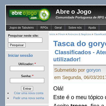
Abre o Jogo
Comunidade Portuguesa de RPG e
Jogos de Tabuleiro
RPGs
Geral
Sobre nós
Ajuda
Início
»
Fórum
»
Anúncios & Negócios
»
Classificad
Pesquisar neste site:
Tasca do gory
Classificados - At
Iniciar sessão
utilizador!
Utilizador:
*
Submetido por
goryon
Senha:
*
em Segunda, 06/03/2017
Olá!
Criar uma nova conta
Este é o meu tópico 
Pedir uma nova senha
Aceito
trocas,
fica a