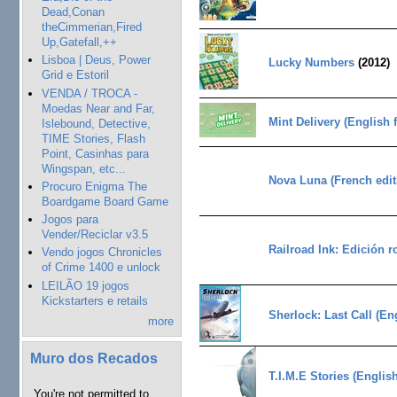
Dead,Conan
theCimmerian,Fired
Up,Gatefall,++
Lisboa | Deus, Power
Lucky Numbers
(2012)
Grid e Estoril
VENDA / TROCA -
Moedas Near and Far,
Mint Delivery (English f
Islebound, Detective,
TIME Stories, Flash
Point, Casinhas para
Wingspan, etc...
Nova Luna (French edit
Procuro Enigma The
Boardgame Board Game
Jogos para
Vender/Reciclar v3.5
Railroad Ink: Edición r
Vendo jogos Chronicles
of Crime 1400 e unlock
LEILÃO 19 jogos
Kickstarters e retails
Sherlock: Last Call (Eng
more
Muro dos Recados
T.I.M.E Stories (Englis
You're not permitted to