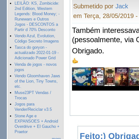
LEILÃO: KS, Zombicide:
Submetido por
Jack
2nd Edition, Western
Legends: Blood Money; -
em Terça, 28/05/2019 -
Runewars e Outros
Jogos - DESCONTOS a
Também interessava 
Partir d 70% Desconto
Vendo Azul, Evolution,
(pessoalmente, via C
Código Secreto Imagens
Tasca do goryon -
Obrigado.
actualizado 2022-01-19 -
Adicionado Power Grid
Venda de jogos - novos
jogos
Vendo Gloomhaven Jaws
of the Lion, Tiny Towns,
etc.
Muse23PT Vendas /
Trocas
Jogos para
Vender/Reciclar v3.5
Stone Age e
EXPANSOES + Android
Overdrive + El Gaucho +
Praetor
Feito:) Obriga
more