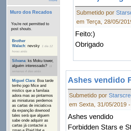
Submetido por
Star
Muro dos Recados
em Terça, 28/05/201
You're not permitted to
post shouts.
Feito:)
Brother
Obrigado
Walach
:
nevsky
1 dia 12
horas atrás
Silvana
:
ks Moku tower,
alguém interessado?
11
semanas 4 dias atrás
Ashes vendido F
Miguel Clara
:
Boa tarde
tenho jogo Mice and
mistics que a familaia
Submetido por
Starscr
adora mas ao pintarmos
as miniaturas perdemos
em Sexta, 31/05/2019 -
as cartas de iniciaticva
da expanção downood
Ashes vendido
tales será que alguem
sabe onde adquirir as
Forbidden Stars e S
cartas já contactei a
zman e Plaid Hat e