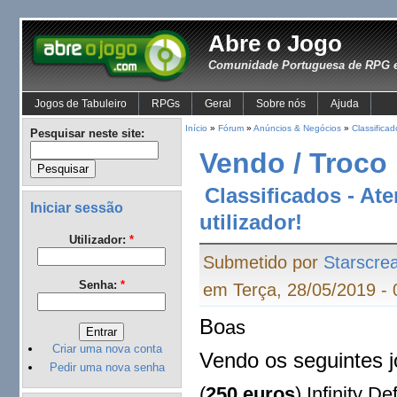
Abre o Jogo
Comunidade Portuguesa de RPG e
Jogos de Tabuleiro
RPGs
Geral
Sobre nós
Ajuda
Início
»
Fórum
»
Anúncios & Negócios
»
Classificad
Pesquisar neste site:
Vendo / Troco I
Classificados - At
Iniciar sessão
utilizador!
Utilizador:
*
Submetido por
Starscre
Senha:
*
em Terça, 28/05/2019 - 
Bo
as
Criar uma nova conta
Vendo os seguintes 
Pedir uma nova senha
(
250 euros
) Infinity D