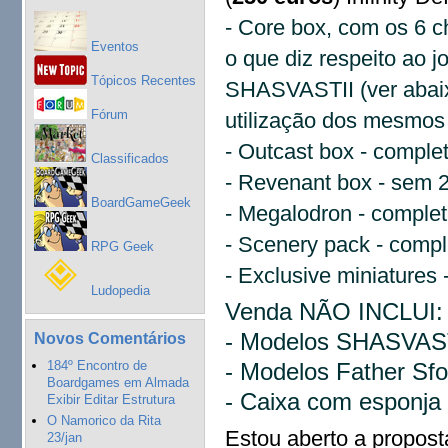
- Core box, com os 6 c
Eventos
o que diz respeito ao 
Tópicos Recentes
SHASVASTII (ver abaix
Fórum
utilização dos mesmos
- Outcast box - comple
Classificados
- Revenant box - sem 
BoardGameGeek
- Megalodron - comple
- Scenery pack - comp
RPG Geek
- Exclusive miniatures
Ludopedia
Venda NÃO INCLUI
- Modelos SHASVASTI
Novos Comentários
- Modelos Father Sfo
184º Encontro de
Boardgames em Almada
- Caixa com esponja
Exibir Editar Estrutura
O Namorico da Rita
Estou aberto a proposta
23/jan