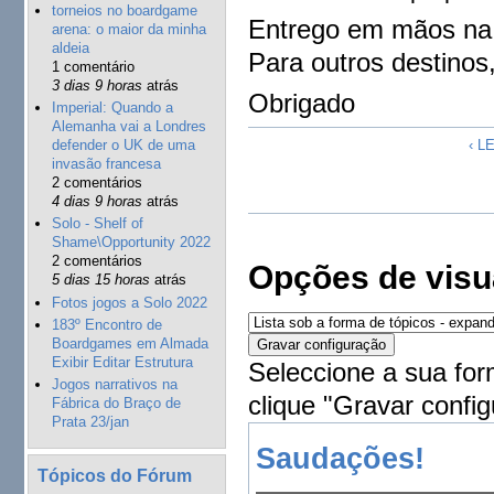
torneios no boardgame
Entrego em mãos na 
arena: o maior da minha
aldeia
Para outros destinos
1 comentário
3 dias 9 horas
atrás
Obrigado
Imperial: Quando a
Alemanha vai a Londres
‹ L
defender o UK de uma
invasão francesa
2 comentários
4 dias 9 horas
atrás
Solo - Shelf of
Shame\Opportunity 2022
2 comentários
Opções de visu
5 dias 15 horas
atrás
Fotos jogos a Solo 2022
183º Encontro de
Boardgames em Almada
Exibir Editar Estrutura
Seleccione a sua for
Jogos narrativos na
clique "Gravar config
Fábrica do Braço de
Prata 23/jan
Saudações!
Tópicos do Fórum