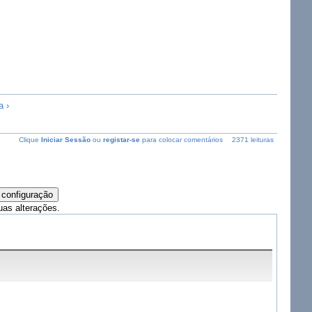
a ›
Clique
Iniciar Sessão
ou
registar-se
para colocar comentários
2371 leituras
uas alterações.