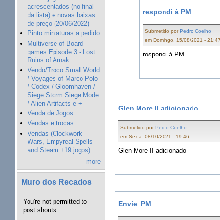
acrescentados (no final
respondi à PM
da lista) e novas baixas
de preço (20/06/2022)
Submetido por
Pedro Coelho
Pinto miniaturas a pedido
em Domingo, 15/08/2021 - 21:4
Multiverse of Board
games Episode 3 - Lost
respondi à PM
Ruins of Arnak
Vendo/Troco Small World
/ Voyages of Marco Polo
/ Codex / Gloomhaven /
Siege Storm Siege Mode
/ Alien Artifacts e +
Glen More II adicionado
Venda de Jogos
Vendas e trocas
Submetido por
Pedro Coelho
Vendas (Clockwork
em Sexta, 08/10/2021 - 19:46
Wars, Empyreal Spells
and Steam +19 jogos)
Glen More II adicionado
more
Muro dos Recados
You're not permitted to
Enviei PM
post shouts.