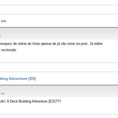
s me
8
squeci de retirar do título apesar de já não estar no post. Já editei.
r incómodo
lding Adventure (ES)
2:48
ank!: A Deck-Building Adventure (ES)???