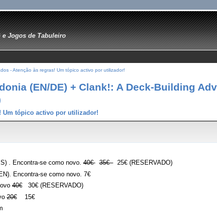
e Jogos de Tabuleiro
ados - Atenção às regras! Um tópico activo por utilizador!
donia (EN/DE) + Clank!: A Deck-Building Adv
)
! Um tópico activo por utilizador!
(ES) . Encontra-se como novo.
40€
35€
25€ (RESERVADO)
 (EN). Encontra-se como novo. 7€
novo
40€
30€ (RESERVADO)
ovo
20€
15€
m