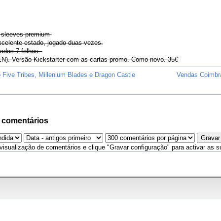
 sleeves premium
xcelente estado, jogado duas vezes.
adas 7 folhas.
EN). Versão Kickstarter com as cartas promo. Como novo. 35€
 Five Tribes, Millenium Blades e Dragon Castle
Vendas Coimbr
 comentários
visualização de comentários e clique "Gravar configuração" para activar as s