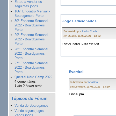
Estou a vender os
seguintes jogos
166º Encontro Mensal -
Boardgamers Porto
30º Encontro Semanal
Jogos adicionados
2022 - Boardgamers
Porto
Submetido por
Pedro Coelho
29º Encontro Semanal
em Quarta, 11/08/2021 - 13:32
2022 - Boardgamers
novos jogos para vender
Porto
28º Encontro Semanal
2022 - Boardgamers
Porto
27º Encontro Semanal
2022 - Boardgamers
Everdrell
Porto
Quetzal Nerd Camp 2022
4 comentários
Submetido por
AnaBea
1 dia 2 horas
atrás
em Domingo, 15/08/2021 - 13:19
Enviei pm
Tópicos do Fórum
Venda de Boardgames
Vendo alguns jogos -
Vários jogos