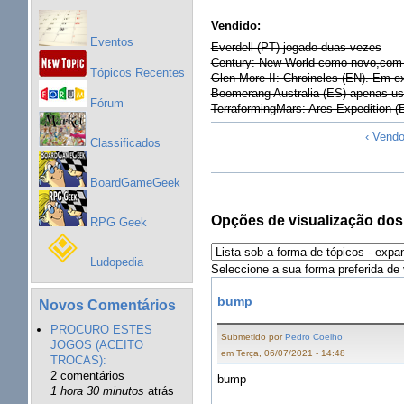
Vendido:
Eventos
Everdell (PT) jogado duas vezes
Century: New World como novo,com
Tópicos Recentes
Glen More II: Chroincles (EN). Em e
Boomerang Australia (ES) apenas us
Fórum
TerraformingMars: Ares Expedition (
‹ Vendo
Classificados
BoardGameGeek
Opções de visualização dos
RPG Geek
Ludopedia
Seleccione a sua forma preferida de 
bump
Novos Comentários
PROCURO ESTES
Submetido por
Pedro Coelho
JOGOS (ACEITO
em Terça, 06/07/2021 - 14:48
TROCAS):
2 comentários
bump
1 hora 30 minutos
atrás