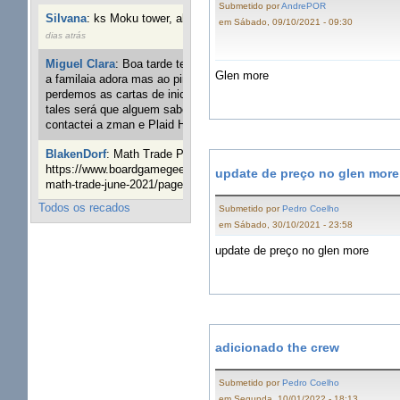
Submetido por
AndrePOR
Silvana
:
ks Moku tower, alguém interessado?
35 semanas 4
em Sábado, 09/10/2021 - 09:30
dias atrás
Miguel Clara
:
Boa tarde tenho jogo Mice and mistics que
Glen more
a familaia adora mas ao pintarmos as miniaturas
perdemos as cartas de iniciaticva da expanção downood
tales será que alguem sabe onde adquirir as cartas já
contactei a zman e Plaid Hat e nada
1 ano 3 semanas atrás
BlakenDorf
:
Math Trade Portuguesa a decorrer. Aqui:
https://www.boardgamegeek.com/geeklist/286035/portugal-
update de preço no glen more
math-trade-june-2021/page/1
1 ano 4 semanas atrás
Todos os recados
Submetido por
Pedro Coelho
em Sábado, 30/10/2021 - 23:58
update de preço no glen more
adicionado the crew
Submetido por
Pedro Coelho
em Segunda, 10/01/2022 - 18:13