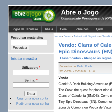
Abre o Jogo
Comunidade Portuguesa de RPG 
Jogos de Tabuleiro
RPGs
Geral
Sobre nós
Ajuda
Início
»
Fórum
»
Anúncios & Negócios
»
Classific
Pesquisar neste site:
Vendo: Clans of Cale
Epic Dinossaurs (EN
Iniciar sessão
Classificados - Atenção às regras
Submetido por
Pedro Coelho
Utilizador:
*
em Quinta, 24/06/2021 - 17:19
Vendo
Senha:
*
Clank!: A Deck-Building Adventure 
The Crew: the quest for planet nine
Clans of Caledonia (EN/DE). Como 
Criar uma nova conta
Tiny Epic Dinossaus (EN). Como n
Pedir uma nova senha
Zona de Coimbra ou Póvoa de Varzi