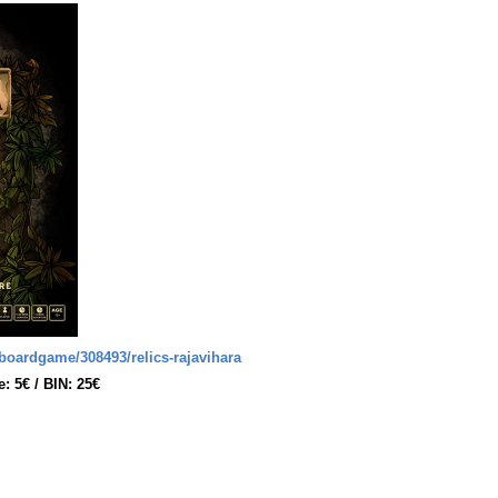
oardgame/308493/relics-rajavihara
: 5€ / BIN: 25€