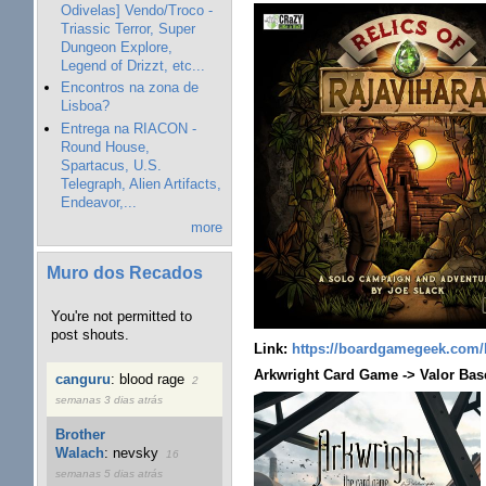
Odivelas] Vendo/Troco -
Triassic Terror, Super
Dungeon Explore,
Legend of Drizzt, etc...
Encontros na zona de
Lisboa?
Entrega na RIACON -
Round House,
Spartacus, U.S.
Telegraph, Alien Artifacts,
Endeavor,...
more
Muro dos Recados
You're not permitted to
post shouts.
Link:
https://boardgamegeek.com/b
Arkwright Card Game -> Valor Base
canguru
:
blood rage
2
semanas 3 dias atrás
Brother
Walach
:
nevsky
16
semanas 5 dias atrás