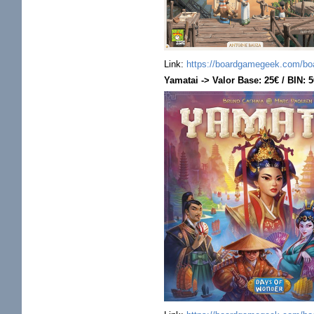
Link:
https://boardgamegeek.com/bo
Yamatai -> Valor Base: 25€ / BIN: