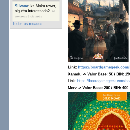
Silvana
:
ks Moku tower,
alguém interessado?
28
semanas 1 dia atrás
Todos os recados
Link:
https://boardgamegeek.com/
Xanadu -> Valor Base: 5€ / BIN: 15
Link:
https://boardgamegeek.com/b
Merv -> Valor Base: 20€ / BIN: 40€