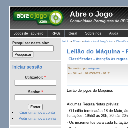
Abre o Jogo
Comunidade Portuguesa de RPG 
Jogos de Tabuleiro
RPGs
Geral
Sobre nós
Ajuda
Início
»
Fórum
»
Anúncios & Negócios
»
Classific
Pesquisar neste site:
Leilão do Máquina -
Classificados - Atenção às regras
Iniciar sessão
Submetido por
máquina
em Sábado, 07/05/2022 - 01:21
Utilizador:
*
Leilão de jogos do Máquina:
Senha:
*
Algumas Regras/Notas prévias:
- O Leilão terminará a 18 de Maio, à
Criar uma nova conta
licitações: 19h50 às 20h; 20h às 20h
Pedir uma nova senha
- Os incrementos para cada licitação