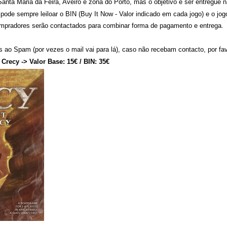
ta Maria da Feira, Aveiro e zona do Porto, mas o objetivo é ser entregue 
pode sempre leiloar o BIN (Buy It Now - Valor indicado em cada jogo) e o jogo
ompradores serão contactados para combinar forma de pagamento e entrega.
ao Spam (por vezes o mail vai para lá), caso não recebam contacto, por fa
Crecy -> Valor Base: 15€ / BIN: 35€