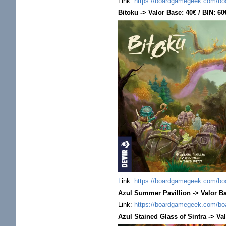
Link:
https://boardgamegeek.com/b
Bitoku -> Valor Base: 40€ / BIN: 6
L
ink:
https://boardgamegeek.com/bo
Azul Summer Pavillion -> Valor Ba
Link:
https://boardgamegeek.com/bo
Azul Stained Glass of Sintra -> Va