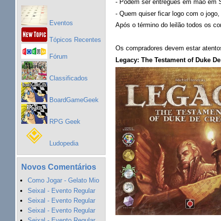
- Podem ser entregues em mão em San
- Quem quiser ficar logo com o jogo, 
Eventos
Após o término do leilão todos os c
Tópicos Recentes
Os compradores devem estar atentos 
Fórum
Legacy: The Testament of Duke De 
Classificados
BoardGameGeek
RPG Geek
Ludopedia
Novos Comentários
Como Jogar - Gelato Mio
Seixal - Evento Regular
Seixal - Evento Regular
Seixal - Evento Regular
Seixal - Evento Regular