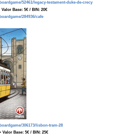
boardgame/52461/legacy-testament-duke-de-crecy
 Valor Base: 5€ / BIN: 20€
boardgame/284936/cafe
boardgame/306173/lisbon-tram-28
> Valor Base: 5€ / BIN: 25€