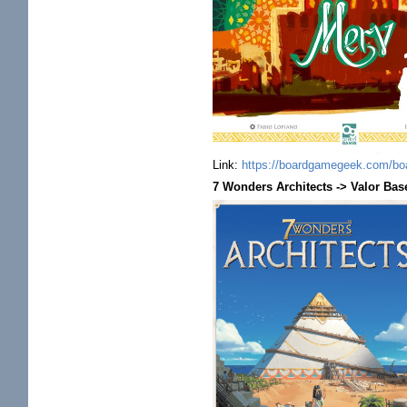
Link:
https://boardgamegeek.com/boa
7 Wonders Architects -> Valor Base