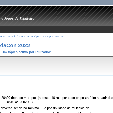
e Jogos de Tabuleiro
ados - Atenção às regras! Um tópico activo por utilizador!
 RiaCon 2022
! Um tópico activo por utilizador!
s 20h00 (hora do meu pc). (acresce 10 min por cada proposta feita a partir d
10; 20h10 às 20h20...)
 deverão ser de no mínimo 1€ e possibilidade de múltiplos do €.