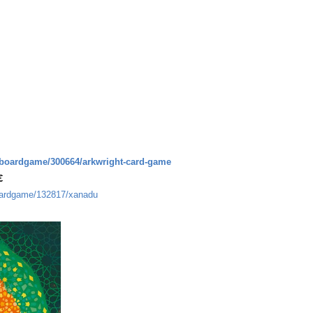
boardgame/300664/arkwright-card-game
€
oardgame/132817/xanadu