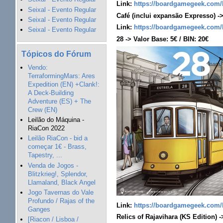
Link:
https://boardgamegeek.com/
Seixal - Evento Regular
Café (inclui expansão Expresso) ->
Seixal - Evento Regular
Link:
https://boardgamegeek.com/
Seixal - Evento Regular
28 -> Valor Base: 5€ / BIN: 20€
Tópicos do Fórum
Vendo:
TerraformingMars: Ares
Expedition (EN) +Clank!:
A Deck-Building
Adventure (ES) + The
Crew (EN)
Leilão do Máquina -
RiaCon 2022
Leilão RiaCon - bid a
começar 1€ - Brass,
Tapestry, ...
Venda de Jogos -
Blitzkrieg!, Splendor,
Llamaland, Black Angel
Jogo Tavernas do Vale
Profundo / Rajas of the
Link:
https://boardgamegeek.com/
Ganges
Relics of Rajavihara (KS Edition) -
[Riacon / Lisboa /