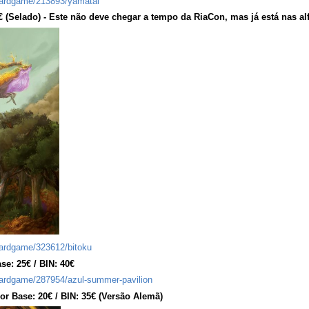
oardgame/213893/yamatai
0€ (Selado) - Este não deve chegar a tempo da RiaCon, mas já está nas a
ardgame/323612/bitoku
se: 25€ / BIN: 40€
ardgame/287954/azul-summer-pavilion
lor Base: 20€ / BIN: 35€ (Versão Alemã)