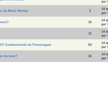
por
14 a
o de Muito Mestrar
2
por
14 a
zemos?
16
por
14 a
12
por
14 a
 VS Conhecimento do Personagem
54
por
14 a
tes de tudo?
16
por