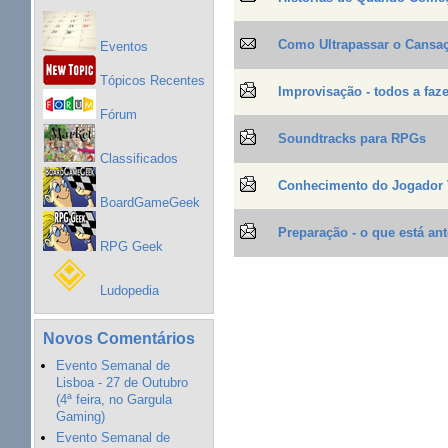
Como Ultrapassar o Cansaç
Eventos
Tópicos Recentes
Improvisação - todos a fa
Fórum
Soundtracks para RPGs
Classificados
Conhecimento do Jogador
BoardGameGeek
Preparação - o que está an
RPG Geek
Ludopedia
Novos Comentários
Evento Semanal de
Lisboa - 27 de Outubro
(4ª feira, no Gargula
Gaming)
Evento Semanal de