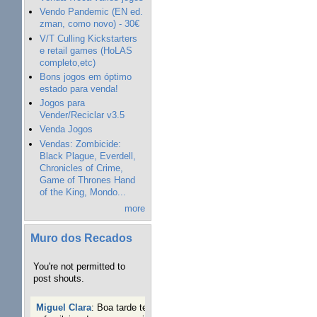
Vendo Pandemic (EN ed.
zman, como novo) - 30€
V/T Culling Kickstarters
e retail games (HoLAS
completo,etc)
Bons jogos em óptimo
estado para venda!
Jogos para
Vender/Reciclar v3.5
Venda Jogos
Vendas: Zombicide:
Black Plague, Everdell,
Chronicles of Crime,
Game of Thrones Hand
of the King, Mondo...
more
Muro dos Recados
You're not permitted to
post shouts.
Miguel Clara
:
Boa tarde tenho jogo Mice and mistics que