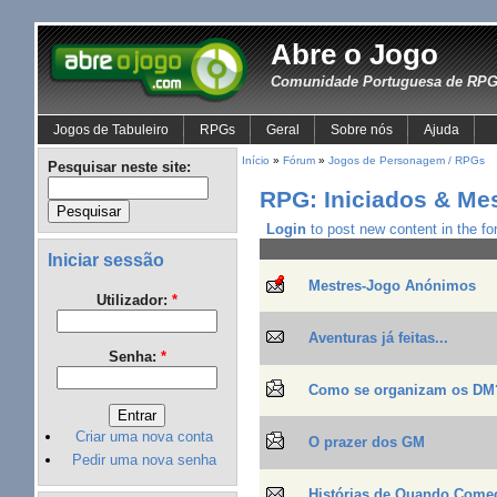
Abre o Jogo
Comunidade Portuguesa de RPG 
Jogos de Tabuleiro
RPGs
Geral
Sobre nós
Ajuda
Início
»
Fórum
»
Jogos de Personagem / RPGs
Pesquisar neste site:
RPG: Iniciados & Me
Login
to post new content in the fo
Iniciar sessão
Mestres-Jogo Anónimos
Utilizador:
*
Aventuras já feitas...
Senha:
*
Como se organizam os DM
Criar uma nova conta
O prazer dos GM
Pedir uma nova senha
Histórias de Quando Come