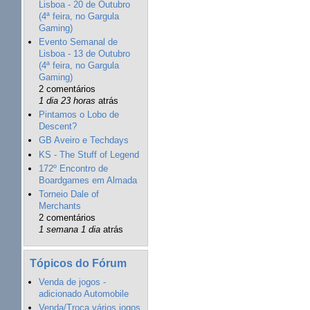
Lisboa - 20 de Outubro
(4ª feira, no Gargula
Gaming)
Evento Semanal de
Lisboa - 13 de Outubro
(4ª feira, no Gargula
Gaming)
2 comentários
1 dia 23 horas
atrás
Pintamos o Lobo de
Descent?
GB Aveiro e Techdays
KS - The Stuff of Legend
172º Encontro de
Boardgames em Almada
Torneio Dale of
Merchants
2 comentários
1 semana 1 dia
atrás
Tópicos do Fórum
Venda de jogos -
adicionado Automobile
Venda/Troca vários jogos