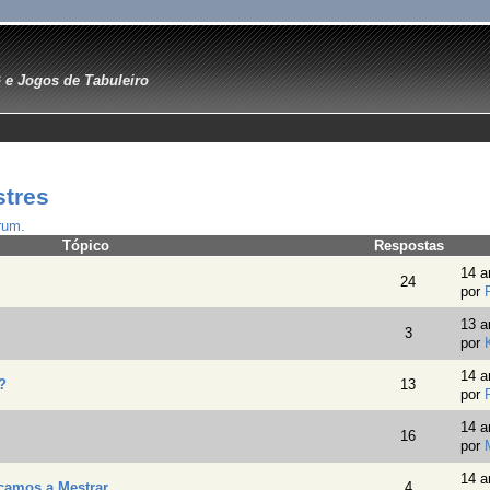
e Jogos de Tabuleiro
stres
rum.
Tópico
Respostas
14 a
24
por
13 a
3
por
14 a
?
13
por
14 a
16
por
14 a
çamos a Mestrar
4