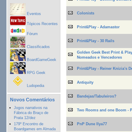
Colonists
Eventos
Tópicos Recentes
Print&Play - Adamastor
Fórum
Print&Play - 30 Rails
Classificados
Golden Geek Best Print & Pla
Nomeados e Vencedores
BoardGameGeek
Print&Play - Reiner Knizia's 
RPG Geek
Antiquity
Ludopedia
Bandejas/Tabuleiros?
Novos Comentários
Jogos narrativos na
Two Rooms and one Boom - 
Fábrica do Braço de
Prata 12/dez
179º Encontro de
PnP Dune Ilya77
Boardgames em Almada