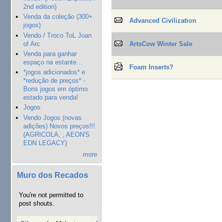
2nd edition)
Venda da coleção (300+
Advanced Civilization
jogos)
Vendo / Troco ToL Joan
of Arc
ArtsCow Winter Sale
Venda para ganhar
espaço na estante...
Foam Inserts?
*jogos adicionados* e
*redução de preços* -
Bons jogos em óptimo
estado para venda!
Jogos
Vendo Jogos (novas
adições) Novos preços!!!
(AGRICOLA, , AEON'S
EDN LEGACY)
more
Muro dos Recados
You're not permitted to
post shouts.