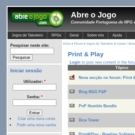
Abre o Jogo
Comunidade Portuguesa de RPG e
Jogos de Tabuleiro
RPGs
Geral
Sobre nós
Ajuda
Início
»
Fórum
»
Jogos de Tabuleiro & Cartas / B
Pesquisar neste site:
Print & Play
Login
to post new content in the for
Tópico
Iniciar sessão
Nova secção no forum: Print 
Utilizador:
*
Blog BGG P&P
Senha:
*
PnP Humble Bundle
Criar uma nova conta
Dice Tower
Pedir uma nova senha
Print&Play - Bowling Solitaire