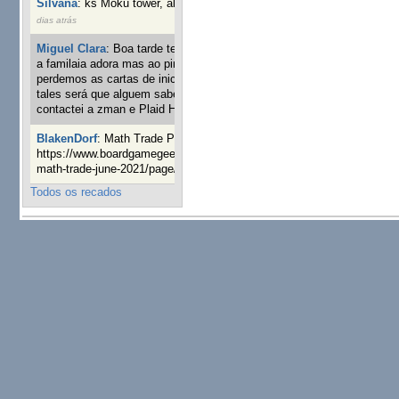
Silvana
:
ks Moku tower, alguém interessado?
4 semanas 4
dias atrás
Miguel Clara
:
Boa tarde tenho jogo Mice and mistics que
a familaia adora mas ao pintarmos as miniaturas
perdemos as cartas de iniciaticva da expanção downood
tales será que alguem sabe onde adquirir as cartas já
contactei a zman e Plaid Hat e nada
24 semanas 3 dias atrás
BlakenDorf
:
Math Trade Portuguesa a decorrer. Aqui:
https://www.boardgamegeek.com/geeklist/286035/portugal-
math-trade-june-2021/page/1
25 semanas 4 dias atrás
Todos os recados