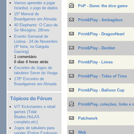
Vamos aprender a jogar
PnP - Dune: the dice game
Istanbul, o jogo de dados
15º Mensal de
Boardgames em Almada
Print&Play - Ambagibus
40 Elephants: O Caso de
Sir Misógino, 28/nov
Print&Play - DragonHeart
Evento Semanal de
Lisboa - 24 de Novembro
(4ª feira, no Gargula
Print&Play - Decktet
Gaming)
1 comentário
6 dias 6 horas
atrás
Print&Play - Limes
Encontro de Jogos de
tabuleiro Sever do Vouga
Print&Play - Tides of Time
178º Encontro de
Boardgames em Almada
Print&Play - Balloon Cup
Tópicos do Fórum
Print&Play, coleções, links e 
V/T Kickstarters e retail
games (Tidal
Blades,HoLAS
Patchwork
completo,etc)
Jogos de tabuleiro para
Web
vender (Potion Explosion