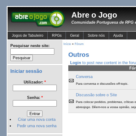
Abre o Jogo
Comunidade Portuguesa de RPG e
Jogos de Tabuleiro
RPGs
Geral
Sobre nós
Ajuda
Início
»
Fórum
Pesquisar neste site:
Outros
Login
to post new content in the for
Fó
Iniciar sessão
Conversa
Utilizador:
*
Para conversa e discussões off-topic.
Discussão sobre o Site
Senha:
*
Para colocar pedidos, problemas, críticas
abreojogo. Dêem-nos a vossa opinião, sej
Criar uma nova conta
Pedir uma nova senha