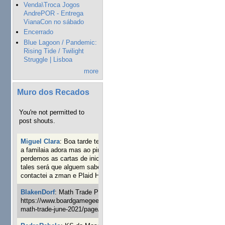
Venda\Troca Jogos
AndrePOR - Entrega
VianaCon no sábado
Encerrado
Blue Lagoon / Pandemic:
Rising Tide / Twilight
Struggle | Lisboa
more
Muro dos Recados
You're not permitted to
post shouts.
Miguel Clara
:
Boa tarde tenho jogo Mice and mistics que
a familaia adora mas ao pintarmos as miniaturas
perdemos as cartas de iniciaticva da expanção downood
tales será que alguem sabe onde adquirir as cartas já
contactei a zman e Plaid Hat e nada
15 semanas 2 dias atrás
BlakenDorf
:
Math Trade Portuguesa a decorrer. Aqui:
https://www.boardgamegeek.com/geeklist/286035/portugal-
math-trade-june-2021/page/1
16 semanas 3 dias atrás