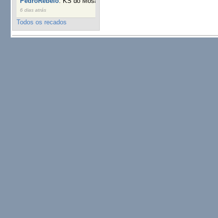
PedroRebelo
:
KS do Mosaic em 10 minutos :)
19 semanas
6 dias atrás
Todos os recados