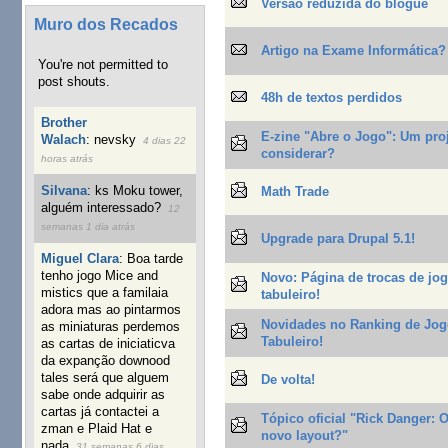
Versão reduzida do blogue
Muro dos Recados
Artigo na Exame Informática?
You're not permitted to
post shouts.
48h de textos perdidos
Brother
E-zine "Abre o Jogo": Um pro
Walach
:
nevsky
4 dias 22
considerar?
horas atrás
Silvana
:
ks Moku tower,
Math Trade
alguém interessado?
12
semanas 1 dia atrás
Upgrade para Drupal 5.1!
Miguel Clara
:
Boa tarde
tenho jogo Mice and
Novo: Página de trocas de jo
mistics que a familaia
tabuleiro!
adora mas ao pintarmos
Novidades no Ranking de Jog
as miniaturas perdemos
Tabuleiro!
as cartas de iniciaticva
da expanção downood
tales será que alguem
De volta!
sabe onde adquirir as
cartas já contactei a
Tópico oficial "Rick Danger: 
zman e Plaid Hat e
novo layout?"
nada
31 semanas 6 dias