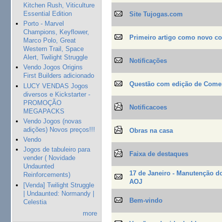
Kitchen Rush, Viticulture
Essential Edition
Site Tujogas.com
Porto - Marvel
Champions, Keyflower,
Primeiro artigo como novo c
Marco Polo, Great
Western Trail, Space
Alert, Twilight Struggle
Notificações
Vendo Jogos Origins
First Builders adicionado
Questão com edição de Come
LUCY VENDAS Jogos
diversos e Kickstarter -
PROMOÇÃO
Notificacoes
MEGAPACKS
Vendo Jogos (novas
adições) Novos preços!!!
Obras na casa
Vendo
Jogos de tabuleiro para
Faixa de destaques
vender ( Novidade
Undaunted
17 de Janeiro - Manutenção d
Reinforcements)
AOJ
[Venda] Twilight Struggle
| Undaunted: Normandy |
Bem-vindo
Celestia
more