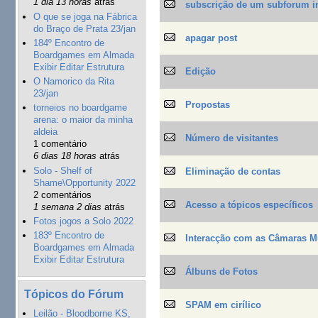
1 dia 13 horas
atrás
subscrição de um subforum in
O que se joga na Fábrica
do Braço de Prata 23/jan
apagar post
184º Encontro de
Boardgames em Almada
Exibir Editar Estrutura
Edição
O Namorico da Rita
23/jan
Propostas
torneios no boardgame
arena: o maior da minha
aldeia
Número de visitantes
1 comentário
6 dias 18 horas
atrás
Solo - Shelf of
Eliminação de contas
Shame\Opportunity 2022
2 comentários
Acesso a tópicos específicos
1 semana 2 dias
atrás
Fotos jogos a Solo 2022
183º Encontro de
Interacção com as Câmaras M
Boardgames em Almada
Exibir Editar Estrutura
Álbuns de Fotos
Tópicos do Fórum
SPAM em cirílico
Leilão - Bloodborne KS,