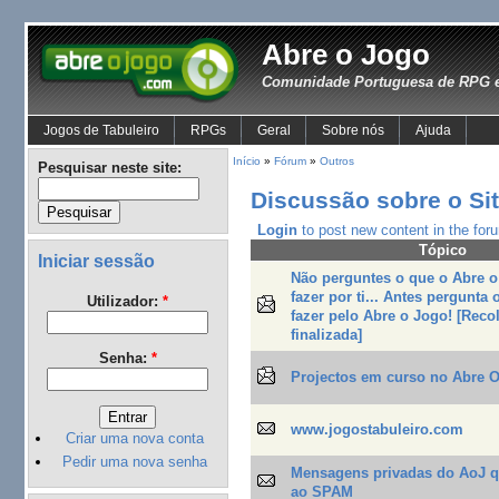
Abre o Jogo
Comunidade Portuguesa de RPG e
Jogos de Tabuleiro
RPGs
Geral
Sobre nós
Ajuda
Início
»
Fórum
»
Outros
Pesquisar neste site:
Discussão sobre o Si
Login
to post new content in the for
Tópico
Iniciar sessão
Não perguntes o que o Abre 
fazer por ti... Antes pergunta
Utilizador:
*
fazer pelo Abre o Jogo! [Reco
finalizada]
Senha:
*
Projectos em curso no Abre 
www.jogostabuleiro.com
Criar uma nova conta
Pedir uma nova senha
Mensagens privadas do AoJ q
ao SPAM