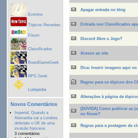
Apagar entrada no blog
Eventos
Entrada nos Classificados ap
Tópicos Recentes
Fórum
Discord Abre o Jogo?
Classificados
Acesso ao site
BoardGameGeek
Dica: Inserir imagens aqui no
RPG Geek
Regras para os tópicos dos Cl
Ludopedia
Alterações à página de tópico
Novos Comentários
(DÚVIDA) Como publicar as j
Imperial: Quando a
no fórum?
Alemanha vai a Londres
defender o UK de uma
Regras para a postagem de cl
invasão francesa
3 comentários