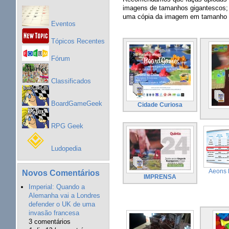
imagens de tamanhos gigantescos; 
uma cópia da imagem em tamanho ori
Eventos
Tópicos Recentes
Fórum
Classificados
BoardGameGeek
Cidade Curiosa
RPG Geek
Ludopedia
Aeons 
Novos Comentários
IMPRENSA
Imperial: Quando a
Alemanha vai a Londres
defender o UK de uma
invasão francesa
3 comentários