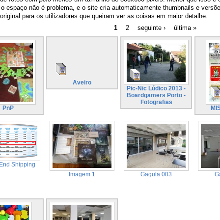
o espaço não é problema, e o site cria automaticamente thumbnails e vers
ginal para os utilizadores que queiram ver as coisas em maior detalhe.
1
2
seguinte ›
última »
Aveiro
Pic-Nic Lúdico 2013 -
Boardgamers Porto -
Fotografias
PnP
MI
End Shipping
Imagem 1
Gagula 003
G