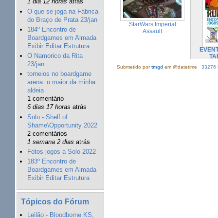
1 dia 12 horas
atrás
O que se joga na Fábrica
do Braço de Prata 23/jan
StarWars Imperial
184º Encontro de
Assault
Boardgames em Almada
Exibir Editar Estrutura
EVENT
O Namorico da Rita
TA
23/jan
Submetido por
tmgd
em @datetime
33276 l
torneios no boardgame
arena: o maior da minha
aldeia
1 comentário
6 dias 17 horas
atrás
Solo - Shelf of
Shame\Opportunity 2022
2 comentários
1 semana 2 dias
atrás
Fotos jogos a Solo 2022
183º Encontro de
Boardgames em Almada
Exibir Editar Estrutura
Tópicos do Fórum
Leilão - Bloodborne KS,