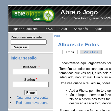
Abre o Jogo
Comunidade Portuguesa de RPG 
Jogos de Tabuleiro
RPGs
Geral
Sobre nós
Ajuda
Início
Pesquisar neste site:
Álbuns de Fotos
Exibir
Vista lista
Iniciar sessão
Encontram-se aqui, organizadas por 
Utilizador:
*
Também tu podes colocar aqui as tu
temáticos que vês aqui, clica nele
adequado, não faz mal. Cria o teu
Senha:
*
Uma vez criado o teu álbum, podes 
Add a Photo
: permite-te o u
Mass Import
: permite-te faz
Criar uma nova conta
zip se a ordem das fotos for
Pedir uma nova senha
descrição a cada foto; depois
Recomendamos que faças uploads 