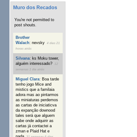
Muro dos Recados
You're not permitted to
post shouts.
Brother
Walach
:
nevsky
4 dias 21
horas atrás
Silvana
:
ks Moku tower,
alguém interessado?
12
semanas 1 dia atrás
Miguel Clara
:
Boa tarde
tenho jogo Mice and
mistics que a familaia
adora mas ao pintarmos
as miniaturas perdemos
as cartas de iniciaticva
da expanção downood
tales será que alguem
sabe onde adquirir as
cartas já contactei a
zman e Plaid Hat e
nada
31 semanas 6 dias