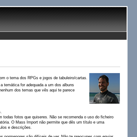
 com o tema dos RPGs e jogos de tabuleiro/cartas.
e a temática for adequada a um dos albuns
e nenhum dos temas que vês aqui te parece
s.
om todas fotos que quiseres. Não se recomenda o uso do ficheiro
leatória. O Mass Import não permite que dês um título e uma
tulos e descrições.
s pormenores são difíceis de ver. Não te preocupes com enviar