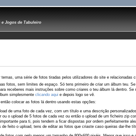
e Jogos de Tabuleiro
temas, uma série de fotos tiradas pelos utilizadores do site e relacionadas
as fotos, sem limites de espaço. Só tens primeiro de criar um álbum teu. S
 para receberes mais instruções sobre como criares o teu álbum lá dentro. S
 álbum simplesmente
clicando aqui
e depois logo se vê.
então colocar as fotos lá dentro usando estas opções:
pload de uma foto de cada vez, com um título e uma descrição personalizado
er ou o upload de 5 fotos de cada vez ou então o upload de um ficheiro zip c
 importante para ti, pois tendem a ficar dispostas por ordem perfeitamente a
 de feito o upload, tens de editar as fotos que criaste caso queiras dar-lhe tí
de fotos com
pelo menos
um tamanho de 800x600 pixéis. Menor que isso e o