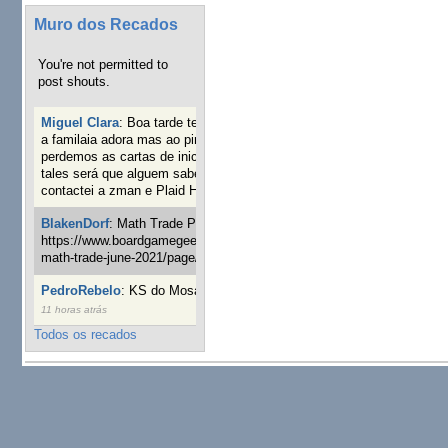
Muro dos Recados
You're not permitted to
post shouts.
Miguel Clara
:
Boa tarde tenho jogo Mice and mistics que
a familaia adora mas ao pintarmos as miniaturas
perdemos as cartas de iniciaticva da expanção downood
tales será que alguem sabe onde adquirir as cartas já
contactei a zman e Plaid Hat e nada
19 semanas 3 dias atrás
BlakenDorf
:
Math Trade Portuguesa a decorrer. Aqui:
https://www.boardgamegeek.com/geeklist/286035/portugal-
math-trade-june-2021/page/1
20 semanas 5 dias atrás
PedroRebelo
:
KS do Mosaic em 10 minutos :)
24 semanas
11 horas atrás
Todos os recados