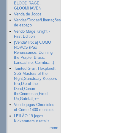
BLOOD RAGE,
GLOOMHAVEN
Venda de Jogos
Vendas/Trocas/Libertações
de espaço
Vendo Mage Knight -
First Edition
[Venda/Troca] COMO
NOVOS (Pax
Renaissance, Donning
the Purple, Brass:
Lancashire, Coimbra...)
Tainted Grail, HexploreIt
SoS,Masters of the
Night,Sanctuary Keepers
Era,Die of the
Dead,Conan
theCimmerian,Fired
Up,Gatefall,++
Vendo jogos Chronicles
of Crime 1400 e unlock
LEILÃO 19 jogos
Kickstarters e retails
more