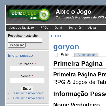
Abre o Jogo
Comunidade Portuguesa de RPG e
Jogos de Tabuleiro
RPGs
Geral
Sobre nós
Ajuda
Início
Pesquisar neste site:
goryon
Exibir
Acompanhar
Iniciar sessão
Primeira Página
Utilizador:
*
Primeira Página Pre
Senha:
*
RPG & Jogos de Tabu
Informação Pess
Criar uma nova conta
Pedir uma nova senha
Nome Verdadeiro