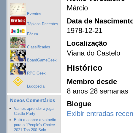
Márcio
Eventos
Data de Nasciment
Tópicos Recentes
1978-12-21
Fórum
Localização
Classificados
Viana do Castelo
BoardGameGeek
Histórico
RPG Geek
Membro desde
Ludopedia
8 anos 28 semanas
Novos Comentários
Blogue
Vamos aprender a jogar
Exibir entradas rece
Castle Party
Está a acabar a votação
para o "People's Choice
2021 Top 200 Solo