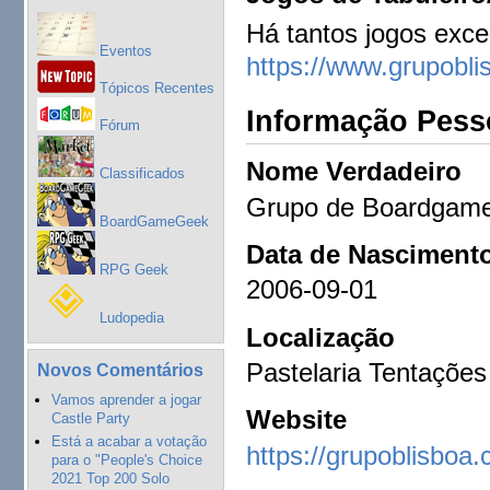
Há tantos jogos exce
Eventos
https://www.grupobl
Tópicos Recentes
Informação Pess
Fórum
Nome Verdadeiro
Classificados
Grupo de Boardgame
BoardGameGeek
Data de Nasciment
RPG Geek
2006-09-01
Ludopedia
Localização
Pastelaria Tentações
Novos Comentários
Vamos aprender a jogar
Website
Castle Party
Está a acabar a votação
https://grupoblisboa
para o "People's Choice
2021 Top 200 Solo