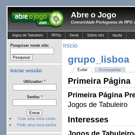
Abre o Jogo
Comunidade Portuguesa de RPG e
Jogos de Tabuleiro
RPGs
Geral
Sobre nós
Ajuda
Início
Pesquisar neste site:
grupo_lisboa
Exibir
Acompanhar
Iniciar sessão
Primeira Página
Utilizador:
*
Primeira Página Pre
Senha:
*
Jogos de Tabuleiro
Interesses
Criar uma nova conta
Pedir uma nova senha
Jogos de Tabuleiro