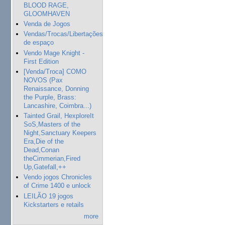
BLOOD RAGE,
GLOOMHAVEN
Venda de Jogos
Vendas/Trocas/Libertações
de espaço
Vendo Mage Knight -
First Edition
[Venda/Troca] COMO
NOVOS (Pax
Renaissance, Donning
the Purple, Brass:
Lancashire, Coimbra...)
Tainted Grail, HexploreIt
SoS,Masters of the
Night,Sanctuary Keepers
Era,Die of the
Dead,Conan
theCimmerian,Fired
Up,Gatefall,++
Vendo jogos Chronicles
of Crime 1400 e unlock
LEILÃO 19 jogos
Kickstarters e retails
more