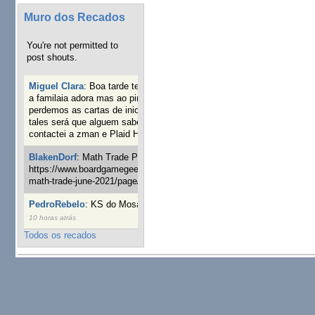
Muro dos Recados
You're not permitted to
post shouts.
Miguel Clara
:
Boa tarde tenho jogo Mice and mistics que
a familaia adora mas ao pintarmos as miniaturas
perdemos as cartas de iniciaticva da expanção downood
tales será que alguem sabe onde adquirir as cartas já
contactei a zman e Plaid Hat e nada
19 semanas 3 dias atrás
BlakenDorf
:
Math Trade Portuguesa a decorrer. Aqui:
https://www.boardgamegeek.com/geeklist/286035/portugal-
math-trade-june-2021/page/1
20 semanas 5 dias atrás
PedroRebelo
:
KS do Mosaic em 10 minutos :)
24 semanas
10 horas atrás
Todos os recados