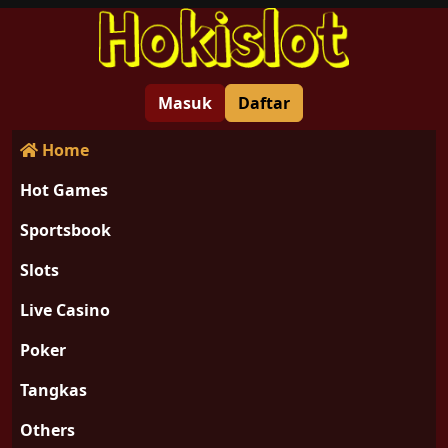
Masuk
Daftar
Home
Hot Games
Sportsbook
Slots
Live Casino
Poker
Tangkas
Others