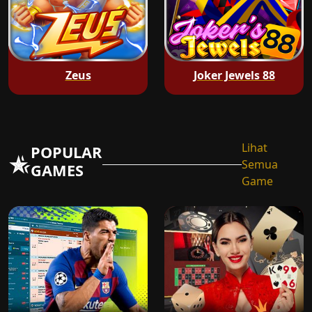
Zeus
Joker Jewels 88
Lihat
POPULAR
Semua
GAMES
Game