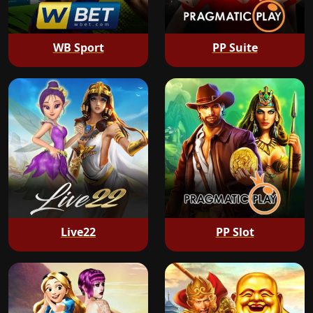
WB Sport
PP Suite
Live22
PP Slot