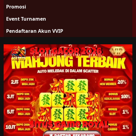
Promosi
Event Turnamen
Pendaftaran Akun VVIP