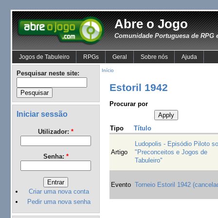
Abre o Jogo
Comunidade Portuguesa de RPG e
Jogos de Tabuleiro
RPGs
Geral
Sobre nós
Ajuda
Início
Pesquisar neste site:
Estoril 1942
Procurar por
Iniciar sessão
Tipo
Título
Utilizador:
*
Ludopolis - Episódio Piloto s
Artigo
"Preconceitos e Jogos de
Senha:
*
Tabuleiro"
Evento
Torneio Estoril 1942 (cancela
Criar uma nova conta
Pedir uma nova senha