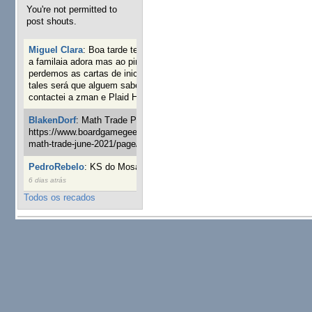
You're not permitted to
post shouts.
Miguel Clara
:
Boa tarde tenho jogo Mice and mistics que
a familaia adora mas ao pintarmos as miniaturas
perdemos as cartas de iniciaticva da expanção downood
tales será que alguem sabe onde adquirir as cartas já
contactei a zman e Plaid Hat e nada
18 semanas 2 dias atrás
BlakenDorf
:
Math Trade Portuguesa a decorrer. Aqui:
https://www.boardgamegeek.com/geeklist/286035/portugal-
math-trade-june-2021/page/1
19 semanas 4 dias atrás
PedroRebelo
:
KS do Mosaic em 10 minutos :)
22 semanas
6 dias atrás
Todos os recados