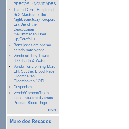
PREÇOS e NOVIDADES
Tainted Grail, HexploreIt
SoS,Masters of the
Night,Sanctuary Keepers
Era,Die of the
Dead,Conan
theCimmerian,Fired
Up,Gatefall,++
Bons jogos em óptimo
estado para venda!
Vende-se Tiny Towns,
300: Earth & Water
Vendo Terraforming Mars
EN, Scythe, Blood Rage,
Gloomhaven,
Gloomhaven JOTL
Despachos
Vendo/Compro/Troco
jogos tabuleiro diversos -
Procuro Blood Rage
more
Muro dos Recados