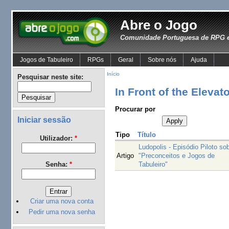
Abre o Jogo
Comunidade Portuguesa de RPG e
Jogos de Tabuleiro
RPGs
Geral
Sobre nós
Ajuda
Início
Pesquisar neste site:
In Front of the Elevat
Procurar por
Iniciar sessão
Tipo
Título
Utilizador:
*
Ludopolis - Episódio Piloto so
Artigo
"Preconceitos e Jogos de
Tabuleiro"
Senha:
*
Criar uma nova conta
Pedir uma nova senha