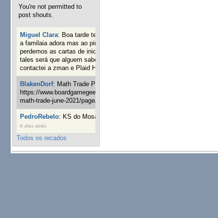
You're not permitted to
post shouts.
Miguel Clara
:
Boa tarde tenho jogo Mice and mistics que
a familaia adora mas ao pintarmos as miniaturas
perdemos as cartas de iniciaticva da expanção downood
tales será que alguem sabe onde adquirir as cartas já
contactei a zman e Plaid Hat e nada
18 semanas 2 dias atrás
BlakenDorf
:
Math Trade Portuguesa a decorrer. Aqui:
https://www.boardgamegeek.com/geeklist/286035/portugal-
math-trade-june-2021/page/1
19 semanas 4 dias atrás
PedroRebelo
:
KS do Mosaic em 10 minutos :)
22 semanas
6 dias atrás
Todos os recados