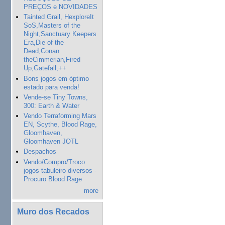
PREÇOS e NOVIDADES
Tainted Grail, HexploreIt
SoS,Masters of the
Night,Sanctuary Keepers
Era,Die of the
Dead,Conan
theCimmerian,Fired
Up,Gatefall,++
Bons jogos em óptimo
estado para venda!
Vende-se Tiny Towns,
300: Earth & Water
Vendo Terraforming Mars
EN, Scythe, Blood Rage,
Gloomhaven,
Gloomhaven JOTL
Despachos
Vendo/Compro/Troco
jogos tabuleiro diversos -
Procuro Blood Rage
more
Muro dos Recados