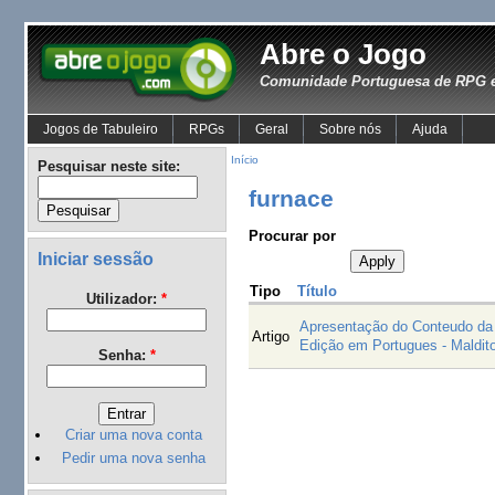
Abre o Jogo
Comunidade Portuguesa de RPG e
Jogos de Tabuleiro
RPGs
Geral
Sobre nós
Ajuda
Início
Pesquisar neste site:
furnace
Procurar por
Iniciar sessão
Tipo
Título
Utilizador:
*
Apresentação do Conteudo d
Artigo
Edição em Portugues - Maldit
Senha:
*
Criar uma nova conta
Pedir uma nova senha