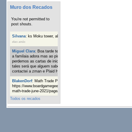
Muro dos Recados
You're not permitted to
post shouts.
Silvana
:
ks Moku tower, alguém interessado?
4 semanas 2
dias atrás
Miguel Clara
:
Boa tarde tenho jogo Mice and mistics que
a familaia adora mas ao pintarmos as miniaturas
perdemos as cartas de iniciaticva da expanção downood
tales será que alguem sabe onde adquirir as cartas já
contactei a zman e Plaid Hat e nada
24 semanas 1 dia atrás
BlakenDorf
:
Math Trade Portuguesa a decorrer. Aqui:
https://www.boardgamegeek.com/geeklist/286035/portugal-
math-trade-june-2021/page/1
25 semanas 3 dias atrás
Todos os recados