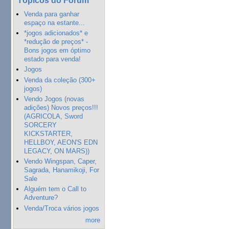
Venda para ganhar
espaço na estante...
*jogos adicionados* e
*redução de preços* -
Bons jogos em óptimo
estado para venda!
Jogos
Venda da coleção (300+
jogos)
Vendo Jogos (novas
adições) Novos preços!!!
(AGRICOLA, Sword
SORCERY
KICKSTARTER,
HELLBOY, AEON'S EDN
LEGACY, ON MARS))
Vendo Wingspan, Caper,
Sagrada, Hanamikoji, For
Sale
Alguém tem o Call to
Adventure?
Venda/Troca vários jogos
more