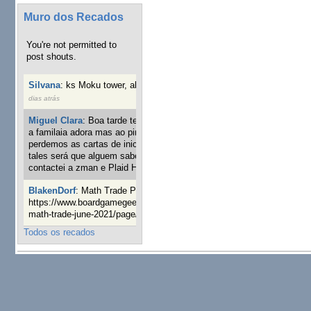
Muro dos Recados
You're not permitted to
post shouts.
Silvana
:
ks Moku tower, alguém interessado?
4 semanas 2
dias atrás
Miguel Clara
:
Boa tarde tenho jogo Mice and mistics que
a familaia adora mas ao pintarmos as miniaturas
perdemos as cartas de iniciaticva da expanção downood
tales será que alguem sabe onde adquirir as cartas já
contactei a zman e Plaid Hat e nada
24 semanas 1 dia atrás
BlakenDorf
:
Math Trade Portuguesa a decorrer. Aqui:
https://www.boardgamegeek.com/geeklist/286035/portugal-
math-trade-june-2021/page/1
25 semanas 3 dias atrás
Todos os recados