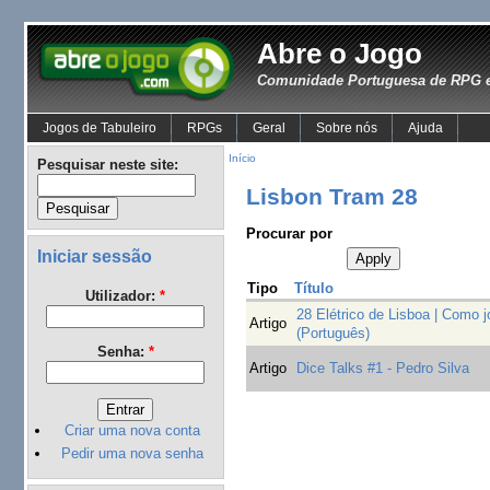
Abre o Jogo
Comunidade Portuguesa de RPG e
Jogos de Tabuleiro
RPGs
Geral
Sobre nós
Ajuda
Início
Pesquisar neste site:
Lisbon Tram 28
Procurar por
Iniciar sessão
Tipo
Título
Utilizador:
*
28 Elétrico de Lisboa | Como j
Artigo
(Português)
Senha:
*
Artigo
Dice Talks #1 - Pedro Silva
Criar uma nova conta
Pedir uma nova senha