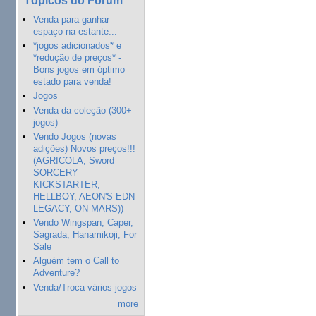
Venda para ganhar
espaço na estante...
*jogos adicionados* e
*redução de preços* -
Bons jogos em óptimo
estado para venda!
Jogos
Venda da coleção (300+
jogos)
Vendo Jogos (novas
adições) Novos preços!!!
(AGRICOLA, Sword
SORCERY
KICKSTARTER,
HELLBOY, AEON'S EDN
LEGACY, ON MARS))
Vendo Wingspan, Caper,
Sagrada, Hanamikoji, For
Sale
Alguém tem o Call to
Adventure?
Venda/Troca vários jogos
more