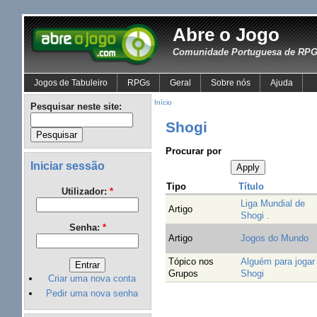
Abre o Jogo
Comunidade Portuguesa de RPG 
Jogos de Tabuleiro
RPGs
Geral
Sobre nós
Ajuda
Início
Pesquisar neste site:
Shogi
Procurar por
Iniciar sessão
Tipo
Título
Utilizador:
*
Liga Mundial de
Artigo
Shogi .
Senha:
*
Artigo
Jogos do Mundo
Tópico nos
Alguém para jogar
Grupos
Shogi
Criar uma nova conta
Pedir uma nova senha