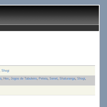
,
Shogi
o
,
Hex
,
Jogos de Tabuleiro
,
Peteia
,
Senet
,
Shaturanga
,
Shogi
,