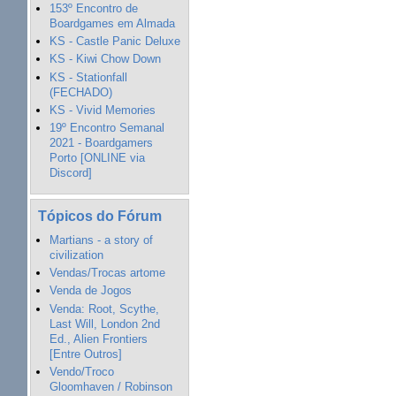
153º Encontro de
Boardgames em Almada
KS - Castle Panic Deluxe
KS - Kiwi Chow Down
KS - Stationfall
(FECHADO)
KS - Vivid Memories
19º Encontro Semanal
2021 - Boardgamers
Porto [ONLINE via
Discord]
Tópicos do Fórum
Martians - a story of
civilization
Vendas/Trocas artome
Venda de Jogos
Venda: Root, Scythe,
Last Will, London 2nd
Ed., Alien Frontiers
[Entre Outros]
Vendo/Troco
Gloomhaven / Robinson