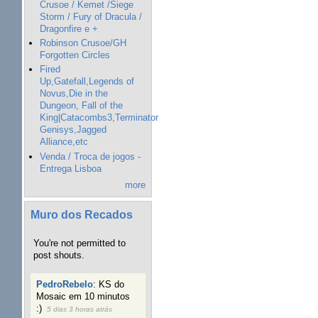
Crusoe / Kemet /Siege
Storm / Fury of Dracula /
Dragonfire e +
Robinson Crusoe/GH
Forgotten Circles
Fired
Up,Gatefall,Legends of
Novus,Die in the
Dungeon, Fall of the
King|Catacombs3,Terminator
Genisys,Jagged
Alliance,etc
Venda / Troca de jogos -
Entrega Lisboa
more
Muro dos Recados
You're not permitted to
post shouts.
PedroRebelo
:
KS do
Mosaic em 10 minutos
:)
5 dias 3 horas atrás