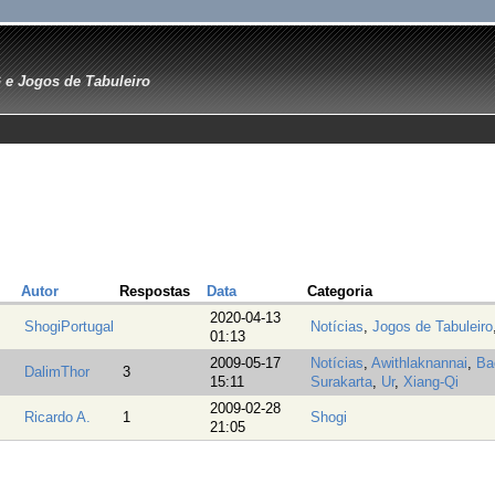
e Jogos de Tabuleiro
Autor
Respostas
Data
Categoria
2020-04-13
ShogiPortugal
Notícias
,
Jogos de Tabuleiro
01:13
2009-05-17
Notícias
,
Awithlaknannai
,
Ba
DalimThor
3
15:11
Surakarta
,
Ur
,
Xiang-Qi
2009-02-28
Ricardo A.
1
Shogi
21:05