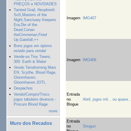
PREÇOS e NOVIDADES
Tainted Grail, HexploreIt
SoS,Masters of the
Imagem
IMG407
Night,Sanctuary Keepers
Era,Die of the
Dead,Conan
theCimmerian,Fired
Up,Gatefall,++
Bons jogos em óptimo
estado para venda!
Vende-se Tiny Towns,
Imagem
IMG406
300: Earth & Water
Vendo Terraforming Mars
EN, Scythe, Blood Rage,
Gloomhaven,
Gloomhaven JOTL
Despachos
Vendo/Compro/Troco
Entrada
jogos tabuleiro diversos -
no
Abril, jogos mil... ou quase..
Procuro Blood Rage
Blogue
more
Entrada
Muro dos Recados
no
Shogun