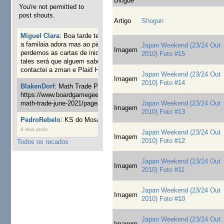
Blogue
You're not permitted to
post shouts.
Artigo
Shogun
Miguel Clara
:
Boa tarde tenho jogo Mice and mistics que
a familaia adora mas ao pintarmos as miniaturas
Japan Weekend (23/24 Out
Imagem
perdemos as cartas de iniciaticva da expanção downood
2010) Foto #15
tales será que alguem sabe onde adquirir as cartas já
contactei a zman e Plaid Hat e nada
18 semanas 2 dias atrás
Japan Weekend (23/24 Out
Imagem
2010) Foto #14
BlakenDorf
:
Math Trade Portuguesa a decorrer. Aqui:
https://www.boardgamegeek.com/geeklist/286035/portugal-
Japan Weekend (23/24 Out
math-trade-june-2021/page/1
19 semanas 4 dias atrás
Imagem
2010) Foto #13
PedroRebelo
:
KS do Mosaic em 10 minutos :)
22 semanas
6 dias atrás
Japan Weekend (23/24 Out
Imagem
2010) Foto #12
Todos os recados
Japan Weekend (23/24 Out
Imagem
2010) Foto #11
Japan Weekend (23/24 Out
Imagem
2010) Foto #10
Japan Weekend (23/24 Out
Imagem