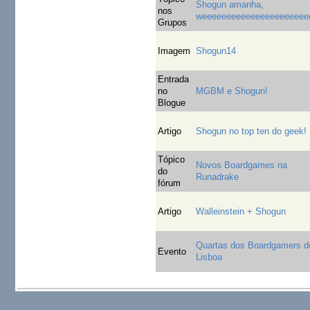
Shogun amanha,
nos
weeeeeeeeeeeeeeeeeeeeee
Grupos
Imagem
Shogun14
Entrada
no
MGBM e Shogun!
Blogue
Artigo
Shogun no top ten do geek!
Tópico
Novos Boardgames na
do
Runadrake
fórum
Artigo
Walleinstein + Shogun
Quartas dos Boardgamers d
Evento
Lisboa