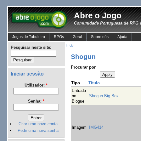
Abre o Jogo
Comunidade Portuguesa de RPG e
Jogos de Tabuleiro
RPGs
Geral
Sobre nós
Ajuda
Início
Pesquisar neste site:
Shogun
Procurar por
Iniciar sessão
Tipo
Título
Utilizador:
*
Entrada
no
Shogun Big Box
Blogue
Senha:
*
Criar uma nova conta
Imagem
IMG414
Pedir uma nova senha