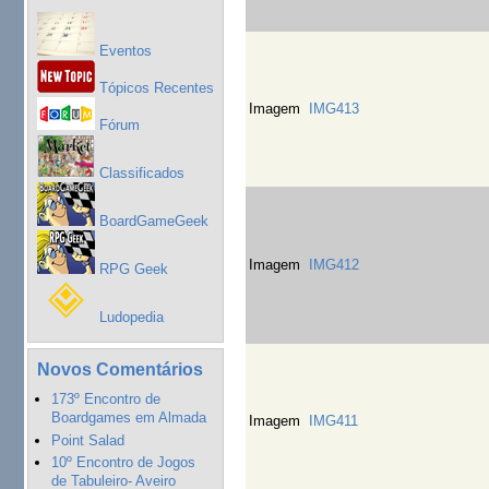
Eventos
Tópicos Recentes
Imagem
IMG413
Fórum
Classificados
BoardGameGeek
Imagem
IMG412
RPG Geek
Ludopedia
Novos Comentários
173º Encontro de
Boardgames em Almada
Imagem
IMG411
Point Salad
10º Encontro de Jogos
de Tabuleiro- Aveiro