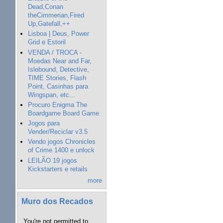
Dead,Conan
theCimmerian,Fired
Up,Gatefall,++
Lisboa | Deus, Power
Grid e Estoril
VENDA / TROCA -
Moedas Near and Far,
Islebound, Detective,
TIME Stories, Flash
Point, Casinhas para
Wingspan, etc...
Procuro Enigma The
Boardgame Board Game
Jogos para
Vender/Reciclar v3.5
Vendo jogos Chronicles
of Crime 1400 e unlock
LEILÃO 19 jogos
Kickstarters e retails
more
Muro dos Recados
You're not permitted to