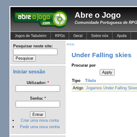
Abre o Jogo
Comunidade Portuguesa de RPG 
Jogos de Tabuleiro
RPGs
Geral
Sobre nós
Ajuda
Início
Pesquisar neste site:
Under Falling skies
Procurar por
Iniciar sessão
Tipo
Título
Utilizador:
*
Artigo
Jogamos Under Falling Skie
Senha:
*
Criar uma nova conta
Pedir uma nova senha