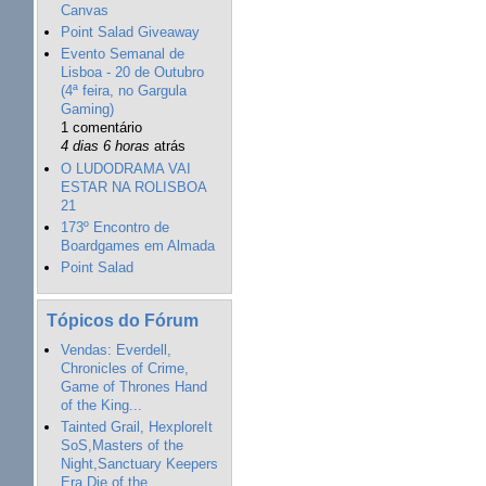
Canvas
Point Salad Giveaway
Evento Semanal de
Lisboa - 20 de Outubro
(4ª feira, no Gargula
Gaming)
1 comentário
4 dias 6 horas
atrás
O LUDODRAMA VAI
ESTAR NA ROLISBOA
21
173º Encontro de
Boardgames em Almada
Point Salad
Tópicos do Fórum
Vendas: Everdell,
Chronicles of Crime,
Game of Thrones Hand
of the King...
Tainted Grail, HexploreIt
SoS,Masters of the
Night,Sanctuary Keepers
Era,Die of the