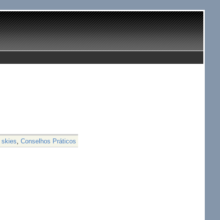
 skies
,
Conselhos Práticos