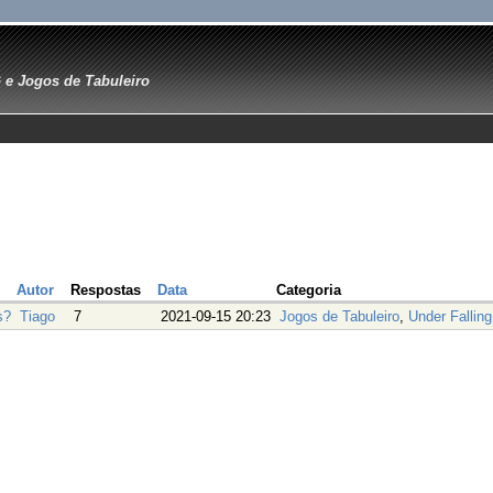
e Jogos de Tabuleiro
Autor
Respostas
Data
Categoria
s?
Tiago
7
2021-09-15 20:23
Jogos de Tabuleiro
,
Under Falling