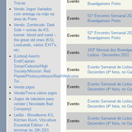
Evento
Trocas
Boardgamers Porto
Vendo Jogos Variados
com entrega na mão na
51º Encontro Semanal 20
Evento
área do Porto
Boardgamers Porto
Vendo: Zombicide: Dark
Side + extras do KS,
52º Encontro Semanal 20
kemet: blood and sand –
Evento
Boardgamers Porto
the great old ones (KS),
LowLands, vários EXIT's,
163º Mensal dos Boardga
etc.
Evento
Lisboa - Dezembro 2021
[Lisboa] Aeon's
End/Captain
Sonar/Celestia/High
Evento Semanal de Lisboa
Evento
Society/Mission: Red
Dezembro (4ª feira, no G
Planet/Photosynthesis/Reef/Welcome
To/...
Evento Semanal de Lisboa
Evento
Venda jogos
Dezembro (4ª feira, no G
Venda/Troca vários jogos
Jogos de tabuleiro para
Evento Semanal de Lisboa
Evento
vender ( Novidade Bad
Dezembro (4ª feira, no G
Company)
Leilão - Bloodborne KS,
Evento Semanal de Lisboa
Kitchen Rush, Viticulture
Evento
Dezembro (4ª feira, no G
Essential Edition - A
terminar às 19h 23/1