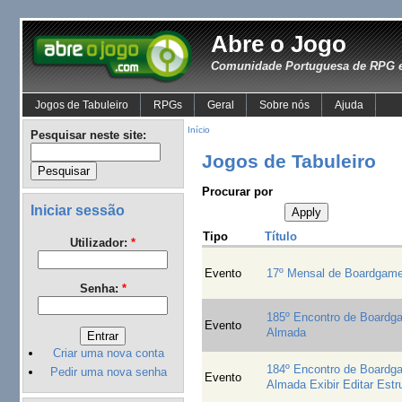
Abre o Jogo
Comunidade Portuguesa de RPG e
Jogos de Tabuleiro
RPGs
Geral
Sobre nós
Ajuda
Início
Pesquisar neste site:
Jogos de Tabuleiro
Procurar por
Iniciar sessão
Tipo
Título
Utilizador:
*
Evento
17º Mensal de Boardgam
Senha:
*
185º Encontro de Board
Evento
Almada
Criar uma nova conta
184º Encontro de Board
Pedir uma nova senha
Evento
Almada Exibir Editar Estr