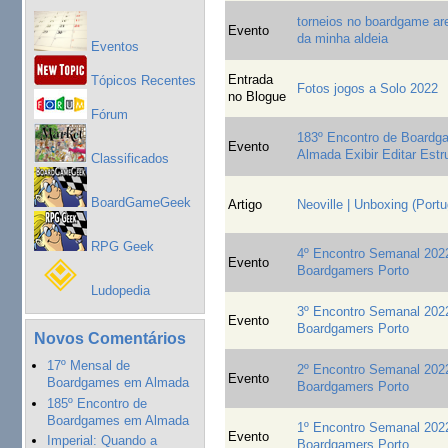
torneios no boardgame ar
Evento
da minha aldeia
Eventos
Entrada
Tópicos Recentes
Fotos jogos a Solo 2022
no Blogue
Fórum
183º Encontro de Board
Evento
Almada Exibir Editar Estr
Classificados
BoardGameGeek
Artigo
Neoville | Unboxing (Port
RPG Geek
4º Encontro Semanal 2022
Evento
Boardgamers Porto
Ludopedia
3º Encontro Semanal 2022
Evento
Boardgamers Porto
Novos Comentários
17º Mensal de
2º Encontro Semanal 2022
Evento
Boardgames em Almada
Boardgamers Porto
185º Encontro de
Boardgames em Almada
1º Encontro Semanal 2022
Evento
Imperial: Quando a
Boardgamers Porto