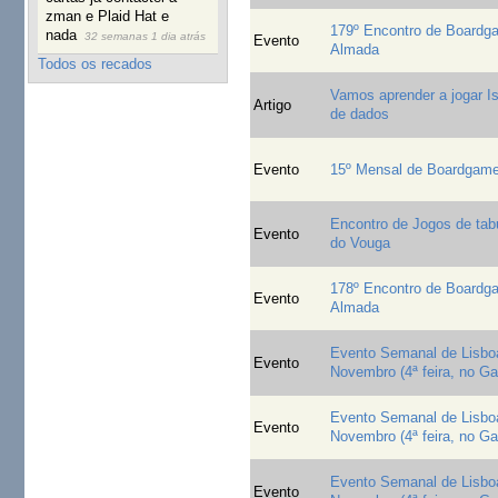
zman e Plaid Hat e
179º Encontro de Board
nada
32 semanas 1 dia atrás
Evento
Almada
Todos os recados
Vamos aprender a jogar Is
Artigo
de dados
Evento
15º Mensal de Boardgam
Encontro de Jogos de tab
Evento
do Vouga
178º Encontro de Board
Evento
Almada
Evento Semanal de Lisboa
Evento
Novembro (4ª feira, no G
Evento Semanal de Lisboa
Evento
Novembro (4ª feira, no G
Evento Semanal de Lisboa
Evento