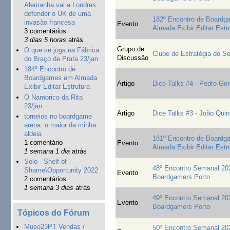
Alemanha vai a Londres
defender o UK de uma
182º Encontro de Board
invasão francesa
Evento
Almada Exibir Editar Estr
3 comentários
3 dias 5 horas
atrás
Grupo de
O que se joga na Fábrica
Clube de Estratégia do Se
Discussão
do Braço de Prata 23/jan
184º Encontro de
Boardgames em Almada
Artigo
Dice Talks #4 - Pedro Gor
Exibir Editar Estrutura
O Namorico da Rita
23/jan
Artigo
Dice Talks #3 - João Quin
torneios no boardgame
arena: o maior da minha
aldeia
181º Encontro de Board
1 comentário
Evento
Almada Exibir Editar Estr
1 semana 1 dia
atrás
Solo - Shelf of
48º Encontro Semanal 20
Shame\Opportunity 2022
Evento
Boardgamers Porto
2 comentários
1 semana 3 dias
atrás
49º Encontro Semanal 20
Evento
Boardgamers Porto
Tópicos do Fórum
Muse23PT Vendas /
50º Encontro Semanal 20