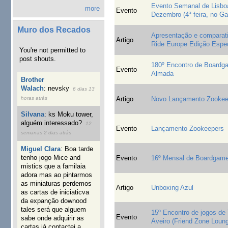
Evento Semanal de Lisboa
more
Evento
Dezembro (4ª feira, no G
Muro dos Recados
Apresentação e comparati
Artigo
Ride Europe Edição Espe
You're not permitted to
post shouts.
180º Encontro de Board
Evento
Almada
Brother
Walach
:
nevsky
6 dias 13
Artigo
Novo Lançamento Zookee
horas atrás
Silvana
:
ks Moku tower,
alguém interessado?
12
Evento
Lançamento Zookeepers
semanas 2 dias atrás
Miguel Clara
:
Boa tarde
tenho jogo Mice and
Evento
16º Mensal de Boardgam
mistics que a familaia
adora mas ao pintarmos
as miniaturas perdemos
Artigo
Unboxing Azul
as cartas de iniciaticva
da expanção downood
tales será que alguem
15º Encontro de jogos de 
Evento
sabe onde adquirir as
Aveiro (Friend Zone Loun
cartas já contactei a