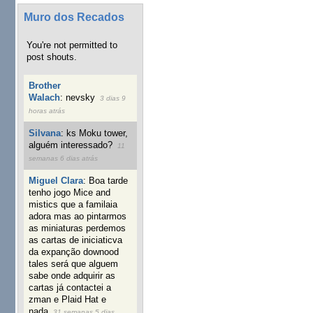
Muro dos Recados
You're not permitted to
post shouts.
Brother
Walach
:
nevsky
3 dias 9
horas atrás
Silvana
:
ks Moku tower,
alguém interessado?
11
semanas 6 dias atrás
Miguel Clara
:
Boa tarde
tenho jogo Mice and
mistics que a familaia
adora mas ao pintarmos
as miniaturas perdemos
as cartas de iniciaticva
da expanção downood
tales será que alguem
sabe onde adquirir as
cartas já contactei a
zman e Plaid Hat e
nada
31 semanas 5 dias