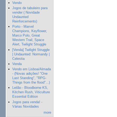
Vendo
Jogos de tabuleiro para
vender ( Novidade
Undaunted
Reinforcements)
Porto - Marvel
Champions, Keyflower,
Marco Polo, Great
Western Trail, Space
Alert, Twilight Struggle
[Venda] Twilight Struggle
| Undaunted: Normandy |
Celestia
Venda
Vendo em Lisboa/Almada
- (Novas adições! "One
Last Standing", "RPG-
Things from the flood"...)
Leilão - Bloodborne KS,
Kitchen Rush, Viticulture
Essential Edition
Jogos para venda! -
Várias Novidades
more