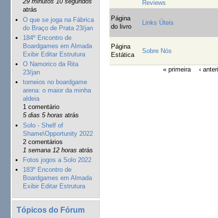
29 minutos 10 segundos
Reviews
atrás
Página
O que se joga na Fábrica
Links Úteis
do livro
do Braço de Prata 23/jan
184º Encontro de
Boardgames em Almada
Página
Sobre Nós
Exibir Editar Estrutura
Estática
O Namorico da Rita
« primeira
‹ anter
23/jan
torneios no boardgame
arena: o maior da minha
aldeia
1 comentário
5 dias 5 horas
atrás
Solo - Shelf of
Shame\Opportunity 2022
2 comentários
1 semana 12 horas
atrás
Fotos jogos a Solo 2022
183º Encontro de
Boardgames em Almada
Exibir Editar Estrutura
Tópicos do Fórum