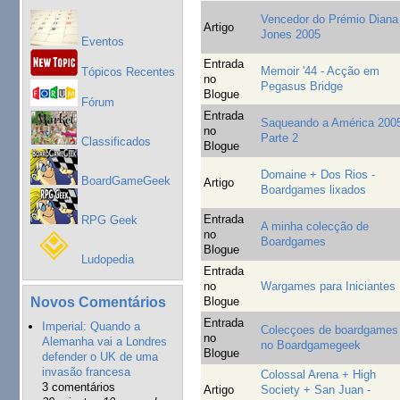
Vencedor do Prémio Diana
Artigo
Jones 2005
Eventos
Entrada
Memoir '44 - Acção em
Tópicos Recentes
no
Pegasus Bridge
Blogue
Fórum
Entrada
Saqueando a América 2005
no
Parte 2
Classificados
Blogue
Domaine + Dos Rios -
BoardGameGeek
Artigo
Boardgames lixados
Entrada
RPG Geek
A minha colecção de
no
Boardgames
Blogue
Ludopedia
Entrada
no
Wargames para Iniciantes
Novos Comentários
Blogue
Entrada
Imperial: Quando a
Colecçoes de boardgames
no
Alemanha vai a Londres
no Boardgamegeek
Blogue
defender o UK de uma
invasão francesa
Colossal Arena + High
3 comentários
Artigo
Society + San Juan -