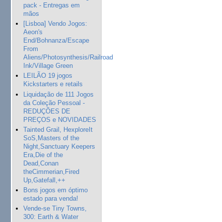
pack - Entregas em
mãos
[Lisboa] Vendo Jogos:
Aeon's
End/Bohnanza/Escape
From
Aliens/Photosynthesis/Railroad
Ink/Village Green
LEILÃO 19 jogos
Kickstarters e retails
Liquidação de 111 Jogos
da Coleção Pessoal -
REDUÇÕES DE
PREÇOS e NOVIDADES
Tainted Grail, HexploreIt
SoS,Masters of the
Night,Sanctuary Keepers
Era,Die of the
Dead,Conan
theCimmerian,Fired
Up,Gatefall,++
Bons jogos em óptimo
estado para venda!
Vende-se Tiny Towns,
300: Earth & Water