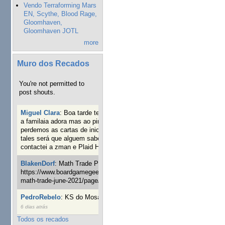
Vendo Terraforming Mars
EN, Scythe, Blood Rage,
Gloomhaven,
Gloomhaven JOTL
more
Muro dos Recados
You're not permitted to
post shouts.
Miguel Clara
:
Boa tarde tenho jogo Mice and mistics que
a familaia adora mas ao pintarmos as miniaturas
perdemos as cartas de iniciaticva da expanção downood
tales será que alguem sabe onde adquirir as cartas já
contactei a zman e Plaid Hat e nada
18 semanas 2 dias atrás
BlakenDorf
:
Math Trade Portuguesa a decorrer. Aqui:
https://www.boardgamegeek.com/geeklist/286035/portugal-
math-trade-june-2021/page/1
19 semanas 4 dias atrás
PedroRebelo
:
KS do Mosaic em 10 minutos :)
22 semanas
6 dias atrás
Todos os recados