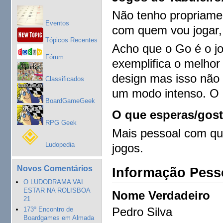
Não tenho propriame
Eventos
com quem vou jogar, 
Tópicos Recentes
Acho que o Go é o jo
Fórum
exemplifica o melhor
design mas isso não 
Classificados
um modo intenso. O i
BoardGameGeek
O que esperas/gost
RPG Geek
Mais pessoal com qu
Ludopedia
jogos.
Novos Comentários
Informação Pess
O LUDODRAMA VAI
ESTAR NA ROLISBOA
Nome Verdadeiro
21
Pedro Silva
173º Encontro de
Boardgames em Almada