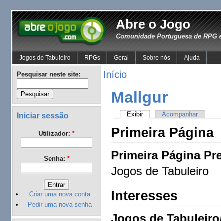
Abre o Jogo
Comunidade Portuguesa de RPG e
Jogos de Tabuleiro
RPGs
Geral
Sobre nós
Ajuda
Início
Pesquisar neste site:
Mallgur
Exibir
Acompanhar
Iniciar sessão
Primeira Página
Utilizador:
*
Primeira Página Pre
Senha:
*
Jogos de Tabuleiro
Interesses
Criar uma nova conta
Pedir uma nova senha
Jogos de Tabuleiro