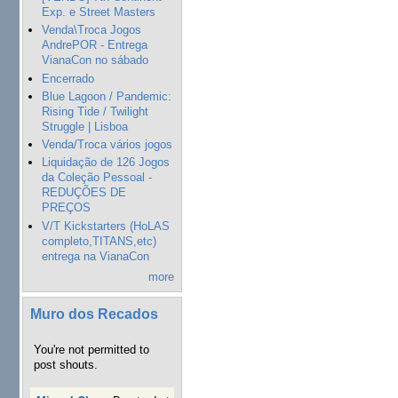
Exp. e Street Masters
Venda\Troca Jogos
AndrePOR - Entrega
VianaCon no sábado
Encerrado
Blue Lagoon / Pandemic:
Rising Tide / Twilight
Struggle | Lisboa
Venda/Troca vários jogos
Liquidação de 126 Jogos
da Coleção Pessoal -
REDUÇÕES DE
PREÇOS
V/T Kickstarters (HoLAS
completo,TITANS,etc)
entrega na VianaCon
more
Muro dos Recados
You're not permitted to
post shouts.