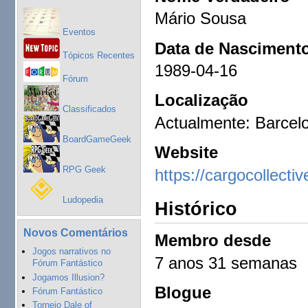
Mário Sousa
Eventos
Data de Nasciment
Tópicos Recentes
1989-04-16
Fórum
Localização
Classificados
Actualmente: Barcelo
BoardGameGeek
Website
RPG Geek
https://cargocollect
Ludopedia
Histórico
Novos Comentários
Membro desde
Jogos narrativos no
7 anos 31 semanas
Fórum Fantástico
Jogamos Illusion?
Blogue
Fórum Fantástico
Torneio Dale of