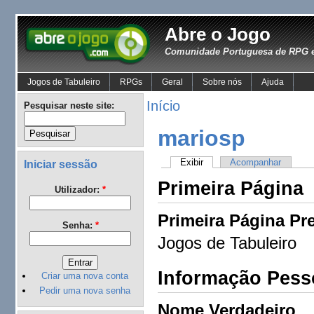
Abre o Jogo
Comunidade Portuguesa de RPG e
Jogos de Tabuleiro
RPGs
Geral
Sobre nós
Ajuda
Início
Pesquisar neste site:
mariosp
Exibir
Acompanhar
Iniciar sessão
Primeira Página
Utilizador:
*
Primeira Página Pre
Senha:
*
Jogos de Tabuleiro
Informação Pess
Criar uma nova conta
Pedir uma nova senha
Nome Verdadeiro