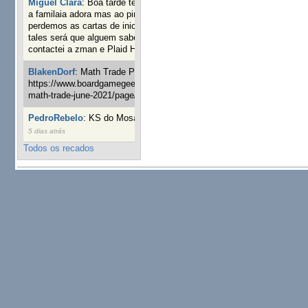
Miguel Clara
:
Boa tarde tenho jogo Mice and mistics que
a familaia adora mas ao pintarmos as miniaturas
perdemos as cartas de iniciaticva da expanção downood
tales será que alguem sabe onde adquirir as cartas já
contactei a zman e Plaid Hat e nada
15 semanas 1 dia atrás
BlakenDorf
:
Math Trade Portuguesa a decorrer. Aqui:
https://www.boardgamegeek.com/geeklist/286035/portugal-
math-trade-june-2021/page/1
16 semanas 2 dias atrás
PedroRebelo
:
KS do Mosaic em 10 minutos :)
19 semanas
5 dias atrás
Todos os recados