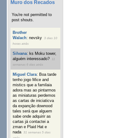
Muro dos Recados
You're not permitted to
post shouts.
Brother
Walach
:
nevsky
3 dias 10
horas atrás
Silvana
:
ks Moku tower,
alguém interessado?
11
semanas 6 dias atrás
Miguel Clara
:
Boa tarde
tenho jogo Mice and
mistics que a familaia
adora mas ao pintarmos
as miniaturas perdemos
as cartas de iniciaticva
da expanção downood
tales será que alguem
sabe onde adquirir as
cartas já contactei a
zman e Plaid Hat e
nada
31 semanas 5 dias
atrás