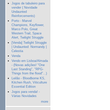
Jogos de tabuleiro para
vender ( Novidade
Undaunted
Reinforcements)
Porto - Marvel
Champions, Keyflower,
Marco Polo, Great
Western Trail, Space
Alert, Twilight Struggle
[Venda] Twilight Struggle
| Undaunted: Normandy |
Celestia
Venda
Vendo em Lisboa/Almada
- (Novas adições! "One
Last Standing", "RPG-
Things from the flood"...)
Leilão - Bloodborne KS,
Kitchen Rush, Viticulture
Essential Edition
Jogos para venda! -
Várias Novidades
more