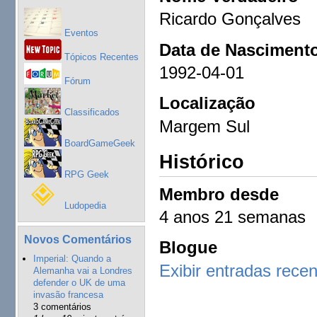
Ricardo Gonçalves
Eventos
Data de Nasciment
Tópicos Recentes
1992-04-01
Fórum
Localização
Classificados
Margem Sul
BoardGameGeek
Histórico
RPG Geek
Membro desde
Ludopedia
4 anos 21 semanas
Novos Comentários
Blogue
Imperial: Quando a
Exibir entradas rece
Alemanha vai a Londres
defender o UK de uma
invasão francesa
3 comentários