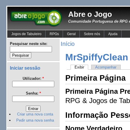
Abre o Jogo
Comunidade Portuguesa de RPG e
Jogos de Tabuleiro
RPGs
Geral
Sobre nós
Ajuda
Início
Pesquisar neste site:
MrSpiffyClean
Exibir
Acompanhar
Iniciar sessão
Primeira Página
Utilizador:
*
Primeira Página Pre
Senha:
*
RPG & Jogos de Tabu
Informação Pess
Criar uma nova conta
Pedir uma nova senha
Nome Verdadeiro