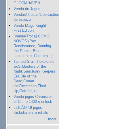
GLOOMHAVEN
Venda de Jogos
Vendas/Trocas/Libertações
de espaço
Vendo Mage Knight -
First Edition
[Venda/Troca] COMO
NOVOS (Pax
Renaissance, Donning
the Purple, Brass:
Lancashire, Coimbra...)
Tainted Grail, HexploreIt
SoS,Masters of the
Night,Sanctuary Keepers
Era,Die of the
Dead,Conan
theCimmerian,Fired
Up,Gatefall,++
Vendo jogos Chronicles
of Crime 1400 e unlock
LEILÃO 19 jogos
Kickstarters e retails
more