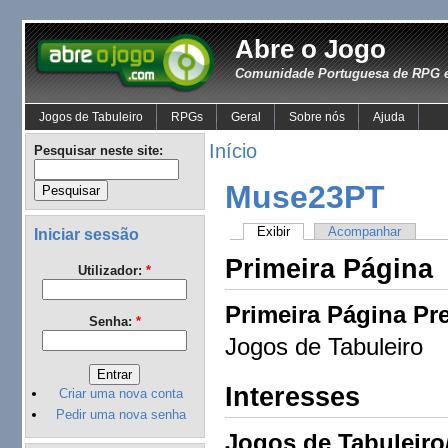
Abre o Jogo
Comunidade Portuguesa de RPG e
Jogos de Tabuleiro
RPGs
Geral
Sobre nós
Ajuda
Início
Pesquisar neste site:
Muse23PT
Exibir
Acompanhar
Iniciar sessão
Primeira Página
Utilizador:
*
Primeira Página Pre
Senha:
*
Jogos de Tabuleiro
Interesses
Criar uma nova conta
Pedir uma nova senha
Jogos de Tabuleiro