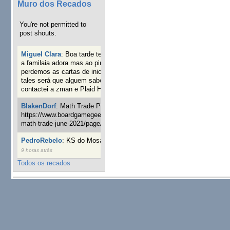
Muro dos Recados
You're not permitted to
post shouts.
Miguel Clara
:
Boa tarde tenho jogo Mice and mistics que
a familaia adora mas ao pintarmos as miniaturas
perdemos as cartas de iniciaticva da expanção downood
tales será que alguem sabe onde adquirir as cartas já
contactei a zman e Plaid Hat e nada
19 semanas 3 dias atrás
BlakenDorf
:
Math Trade Portuguesa a decorrer. Aqui:
https://www.boardgamegeek.com/geeklist/286035/portugal-
math-trade-june-2021/page/1
20 semanas 5 dias atrás
PedroRebelo
:
KS do Mosaic em 10 minutos :)
24 semanas
9 horas atrás
Todos os recados