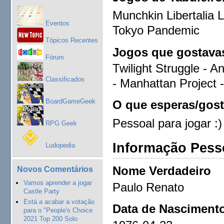
Munchkin Libertalia 
Eventos
Tokyo Pandemic
Tópicos Recentes
Jogos que gostavas
Fórum
Twilight Struggle - 
Classificados
- Manhattan Project 
BoardGameGeek
O que esperas/gost
Pessoal para jogar :)
RPG Geek
Informação Pess
Ludopedia
Nome Verdadeiro
Novos Comentários
Vamos aprender a jogar
Paulo Renato
Castle Party
Está a acabar a votação
Data de Nasciment
para o "People's Choice
2021 Top 200 Solo